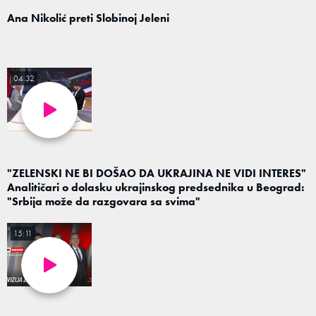
Ana Nikolić preti Slobinoj Jeleni
04:32
"ZELENSKI NE BI DOŠAO DA UKRAJINA NE VIDI INTERES"
Analitičari o dolasku ukrajinskog predsednika u Beograd:
"Srbija može da razgovara sa svima"
15:11