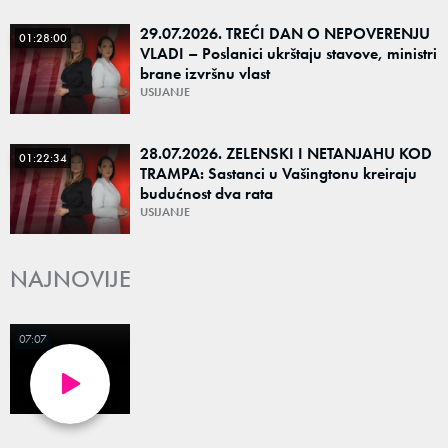
29.07.2026. TREĆI DAN O NEPOVERENJU
01:28:00
VLADI – Poslanici ukrštaju stavove, ministri
brane izvršnu vlast
USIJANJE
28.07.2026. ZELENSKI I NETANJAHU KOD
01:22:34
TRAMPA: Sastanci u Vašingtonu kreiraju
budućnost dva rata
USIJANJE
NAJNOVIJE
07:07