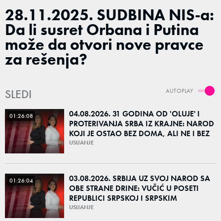
28.11.2025. SUDBINA NIS-a:
Da li susret Orbana i Putina
može da otvori nove pravce
za rešenja?
SLEDI
AUTOPLAY
04.08.2026. 31 GODINA OD 'OLUJE' I
01:26:08
PROTERIVANJA SRBA IZ KRAJNE: NAROD
KOJI JE OSTAO BEZ DOMA, ALI NE I BEZ
KORENA
USIJANJE
03.08.2026. SRBIJA UZ SVOJ NAROD SA
01:26:04
OBE STRANE DRINE: VUČIĆ U POSETI
REPUBLICI SRPSKOJ I SRPSKIM
POVRATNIČKIM SREDINAMA
USIJANJE