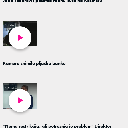
Jana Todorović posetila rodnu kuću na Kosmetu
01:36
Kamere snimile pljačku banke
03:15
"Nema restrikcija, ali potrošnja je problem" Direktor