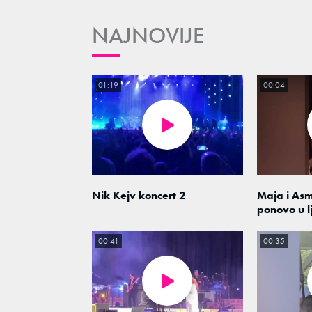
NAJNOVIJE
01:19
00:04
Nik Kejv koncert 2
Maja i As
ponovo u l
00:41
00:35