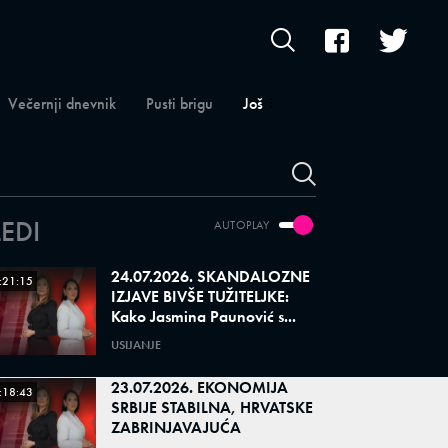
Večernji dnevnik
Pusti brigu
Još
LEDI
AUTOPLAY
24.07.2026. SKANDALOZNE
:21:15
IZJAVE BIVŠE TUŽITELJKE:
Kako Jasmina Paunović s...
USIJANJE
23.07.2026. EKONOMIJA
:18:43
SRBIJE STABILNA, HRVATSKE
ZABRINJAVAJUĆA