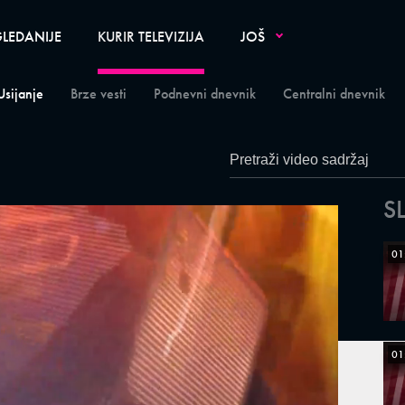
LEDANIJE
KURIR TELEVIZIJA
JOŠ
Usijanje
Brze vesti
Podnevni dnevnik
Centralni dnevnik
S
01
01