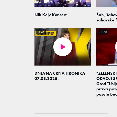
Nik Kejv Koncert
Šah, šahov
šahovske f
15:45
03:20
DNEVNA CRNA HRONIKA
"ZELENSKI
07.08.2025.
ODVOJI SR
Gosti "Usija
prava poz
posete Be