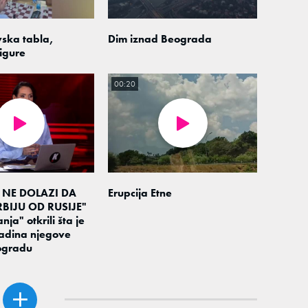
ska tabla,
Dim iznad Beograda
igure
00:20
 NE DOLAZI DA
Erupcija Etne
BIJU OD RUSIJE"
nja" otkrili šta je
adina njegove
ogradu