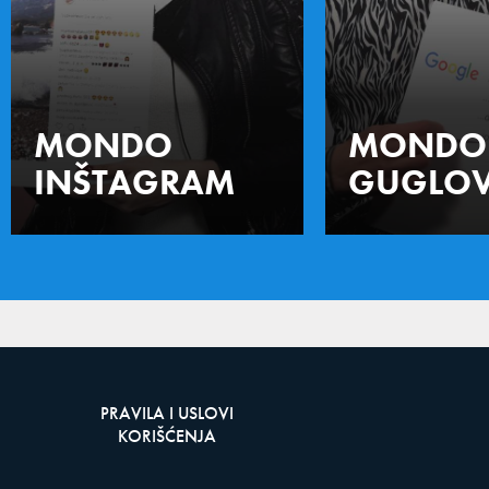
MONDO
MONDO
INŠTAGRAM
GUGLOV
PRAVILA I USLOVI
KORIŠĆENJA