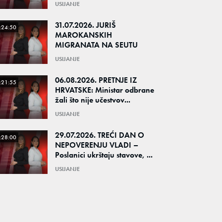
USIJANJE
31.07.2026. JURIŠ
:24:50
MAROKANSKIH
MIGRANATA NA SEUTU
USIJANJE
06.08.2026. PRETNJE IZ
:21:55
HRVATSKE: Ministar odbrane
žali što nije učestvov...
USIJANJE
29.07.2026. TREĆI DAN O
:28:00
NEPOVERENJU VLADI –
Poslanici ukrštaju stavove, ...
USIJANJE