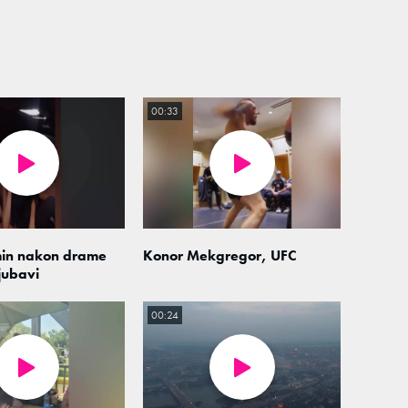
00:33
min nakon drame
Konor Mekgregor, UFC
jubavi
00:24