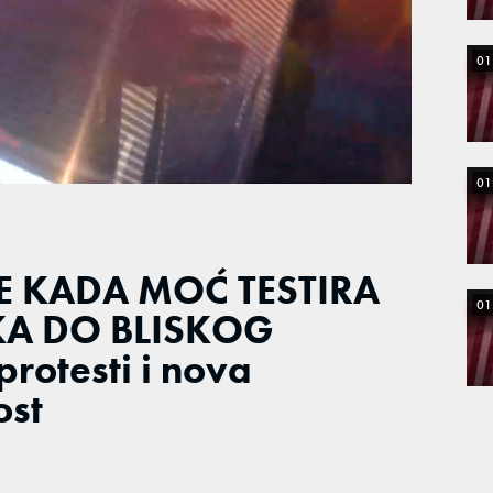
01
01
E KADA MOĆ TESTIRA
01
KA DO BLISKOG
protesti i nova
ost