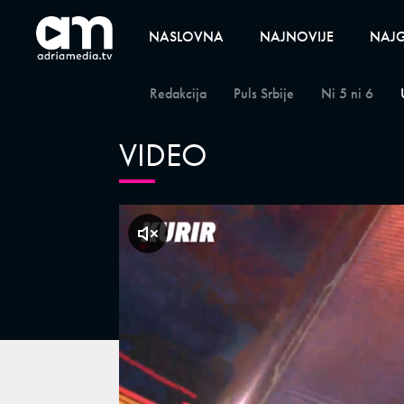
NASLOVNA
NAJNOVIJE
NAJG
Redakcija
Puls Srbije
Ni 5 ni 6
VIDEO
klikni za zvuk