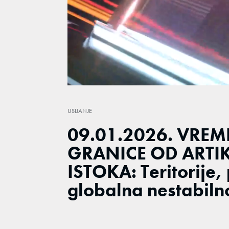
Loaded
:
0.84%
/
Unmute
USIJANJE
09.01.2026. VREM
GRANICE OD ARTI
ISTOKA: Teritorije, 
globalna nestabiln