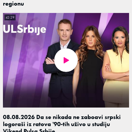
regionu
42:29
08.08.2026 Da se nikada ne zaboavi srpski
logoraši iz ratova '90-tih uživo u studiju
Vikend Pulsa Srbije