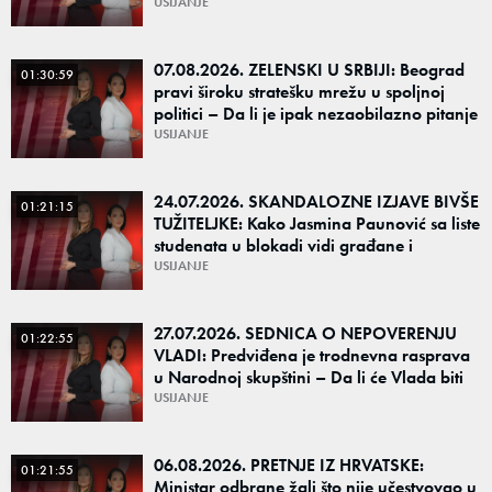
USIJANJE
07.08.2026. ZELENSKI U SRBIJI: Beograd
01:30:59
pravi široku stratešku mrežu u spoljnoj
politici – Da li je ipak nezaobilazno pitanje
kako će reagovati Moskva?
USIJANJE
24.07.2026. SKANDALOZNE IZJAVE BIVŠE
01:21:15
TUŽITELJKE: Kako Jasmina Paunović sa liste
studenata u blokadi vidi građane i
budućnost Srbije ako pobede na izborima?
USIJANJE
27.07.2026. SEDNICA O NEPOVERENJU
01:22:55
VLADI: Predviđena je trodnevna rasprava
u Narodnoj skupštini – Da li će Vlada biti
odbranjena ili izglasano nepoverenje?
USIJANJE
06.08.2026. PRETNJE IZ HRVATSKE:
01:21:55
Ministar odbrane žali što nije učestvovao u