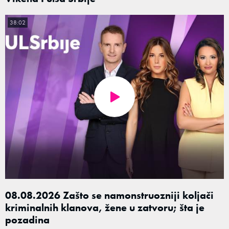
38:02
08.08.2026 Zašto se namonstruozniji koljači
kriminalnih klanova, žene u zatvoru; šta je
pozadina