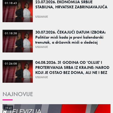
23.07.2026. EKONOMIJA SRBIJE
01:18:43
STABILNA, HRVATSKE ZABRINJAVAJUĆA
USIJANJE
30.07.2026. ČEKAJUĆI DATUM IZBORA:
01:18:58
Političar misli kada je pravi kalendarski
trenutak, a državnik misli o sledećoj
generaciji
USIJANJE
04.08.2026. 31 GODINA OD 'OLUJE' I
01:26:08
PROTERIVANJA SRBA IZ KRAJNE: NAROD
KOJI JE OSTAO BEZ DOMA, ALI NE I BEZ
KORENA
USIJANJE
NAJNOVIJE
19:41