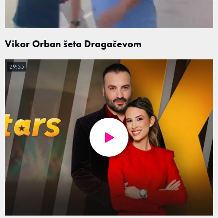
Vikor Orban šeta Dragačevom
29:55