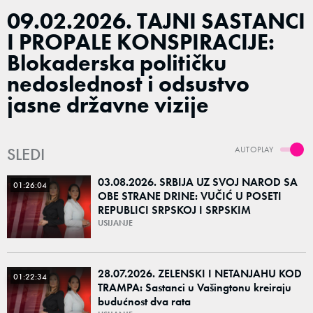
09.02.2026. TAJNI SASTANCI
I PROPALE KONSPIRACIJE:
Blokaderska političku
nedoslednost i odsustvo
jasne državne vizije
SLEDI
AUTOPLAY
03.08.2026. SRBIJA UZ SVOJ NAROD SA
01:26:04
OBE STRANE DRINE: VUČIĆ U POSETI
REPUBLICI SRPSKOJ I SRPSKIM
POVRATNIČKIM SREDINAMA
USIJANJE
28.07.2026. ZELENSKI I NETANJAHU KOD
01:22:34
TRAMPA: Sastanci u Vašingtonu kreiraju
budućnost dva rata