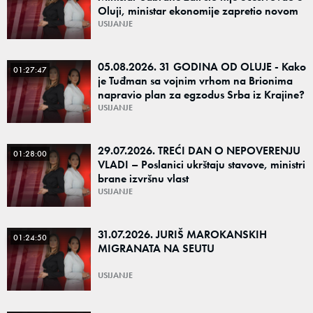
Oluji, ministar ekonomije zapretio novom
Olujom – Da li su u Zagrebu i dalje ratni
USIJANJE
05.08.2026. 31 GODINA OD OLUJE - Kako
01:27:47
je Tuđman sa vojnim vrhom na Brionima
napravio plan za egzodus Srba iz Krajine?
USIJANJE
29.07.2026. TREĆI DAN O NEPOVERENJU
01:28:00
VLADI – Poslanici ukrštaju stavove, ministri
brane izvršnu vlast
USIJANJE
31.07.2026. JURIŠ MAROKANSKIH
01:24:50
MIGRANATA NA SEUTU
USIJANJE