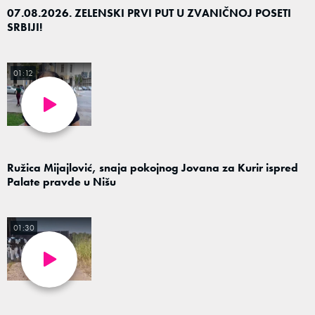
07.08.2026. ZELENSKI PRVI PUT U ZVANIČNOJ POSETI
SRBIJI!
01:12
Ružica Mijajlović, snaja pokojnog Jovana za Kurir ispred
Palate pravde u Nišu
01:30