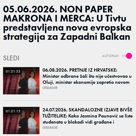
05.06.2026. NON PAPER
MAKRONA I MERCA: U Tivtu
predstavljena nova evropska
strategija za Zapadni Balkan
SLEDI
AUTOPLAY
06.08.2026. PRETNJE IZ HRVATSKE:
01:21:55
Ministar odbrane žali što nije učestvovao u
Oluji, ministar ekonomije zapretio novom
Olujom – Da li su u Zagrebu i dalje ratni
USIJANJE
24.07.2026. SKANDALOZNE IZJAVE BIVŠE
01:21:15
TUŽITELJKE: Kako Jasmina Paunović sa liste
studenata u blokadi vidi građane i
budućnost Srbije ako pobede na izborima?
USIJANJE