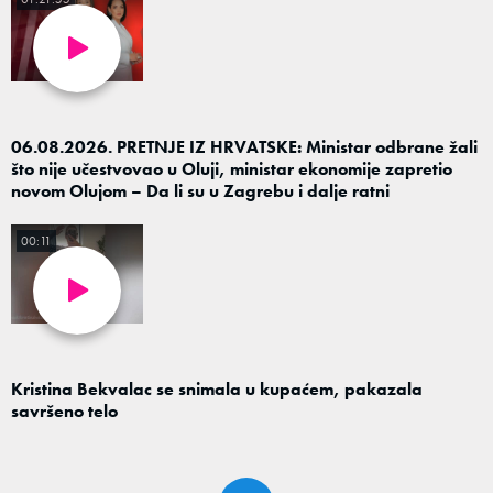
06.08.2026. PRETNJE IZ HRVATSKE: Ministar odbrane žali
što nije učestvovao u Oluji, ministar ekonomije zapretio
novom Olujom – Da li su u Zagrebu i dalje ratni
00:11
Kristina Bekvalac se snimala u kupaćem, pakazala
savršeno telo