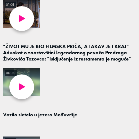
01:21
"ŽIVOT MU JE BIO FILMSKA PRIČA, A TAKAV JE I KRAJ"
Advokat o zaostavštini legendarnog pevača Predraga
Živkovića Tozovca: "Isključenje iz testamenta je moguće"
00:20
Vozilo sletelo u jezero Međuvršje