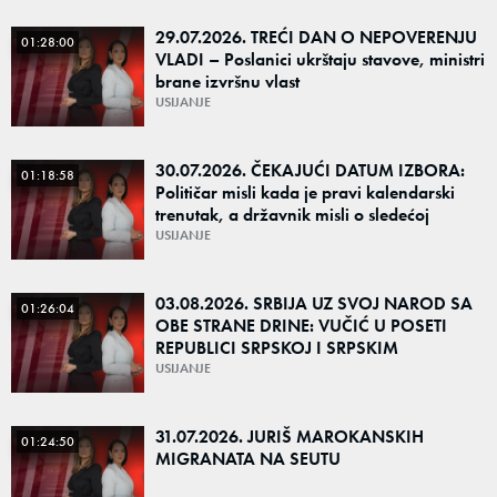
29.07.2026. TREĆI DAN O NEPOVERENJU
01:28:00
VLADI – Poslanici ukrštaju stavove, ministri
brane izvršnu vlast
USIJANJE
30.07.2026. ČEKAJUĆI DATUM IZBORA:
01:18:58
Političar misli kada je pravi kalendarski
trenutak, a državnik misli o sledećoj
generaciji
USIJANJE
03.08.2026. SRBIJA UZ SVOJ NAROD SA
01:26:04
OBE STRANE DRINE: VUČIĆ U POSETI
REPUBLICI SRPSKOJ I SRPSKIM
POVRATNIČKIM SREDINAMA
USIJANJE
31.07.2026. JURIŠ MAROKANSKIH
01:24:50
MIGRANATA NA SEUTU