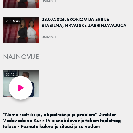
USIJANJE
23.07.2026. EKONOMIJA SRBIJE
01:18:43
STABILNA, HRVATSKE ZABRINJAVAJUĆA
USIJANJE
NAJNOVIJE
03:15
"Nema restrikcija, ali potrošnja je problem" Direktor
Vodovoda za Kurir TV o snabdevanju tokom toplotnog
talasa - Poznato kakva je situacija sa vodom