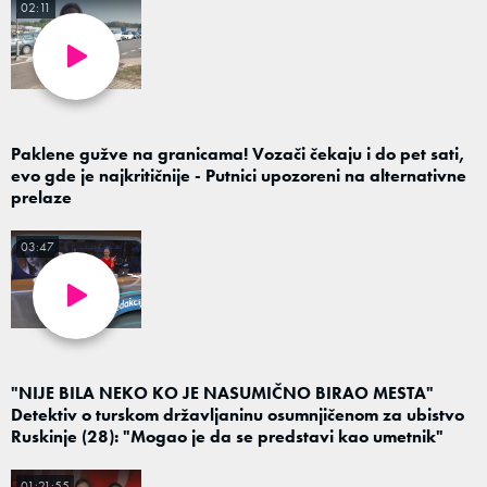
02:11
Paklene gužve na granicama! Vozači čekaju i do pet sati,
evo gde je najkritičnije - Putnici upozoreni na alternativne
prelaze
03:47
"NIJE BILA NEKO KO JE NASUMIČNO BIRAO MESTA"
Detektiv o turskom državljaninu osumnjičenom za ubistvo
Ruskinje (28): "Mogao je da se predstavi kao umetnik"
01:21:55