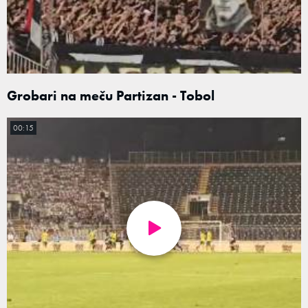
Grobari na meču Partizan - Tobol
00:15