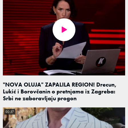
"NOVA OLUJA" ZAPALILA REGION! Drecun,
Lukić i Borovčanin o pretnjama iz Zagreba:
Srbi ne zaboravljaju progon
00:37