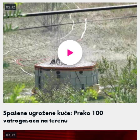
02:12
Spašene ugrožene kuće: Preko 100
vatrogasaca na terenu
03:15