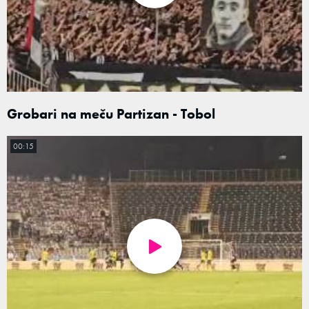
Grobari na meču Partizan - Tobol
00:15