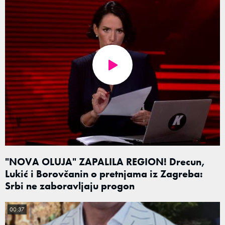
"NOVA OLUJA" ZAPALILA REGION! Drecun,
Lukić i Borovčanin o pretnjama iz Zagreba:
Srbi ne zaboravljaju progon
00:37