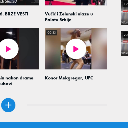
19
6. BRZE VESTI
Vučić i Zelenski ulaze u
Palatu Srbije
00:33
20
min nakon drame
Konor Mekgregor, UFC
jubavi