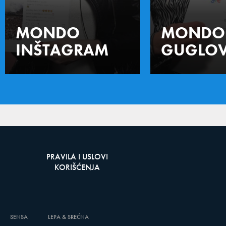
MONDO
MONDO
INŠTAGRAM
GUGLOV
PRAVILA I USLOVI
KORIŠĆENJA
SENSA
LEPA & SREĆNA