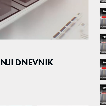
20
20
RNJI DNEVNIK
20
20