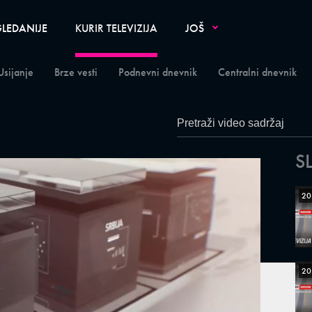
LEDANIJE
KURIR TELEVIZIJA
JOŠ
Usijanje
Brze vesti
Podnevni dnevnik
Centralni dnevnik
S
20
20