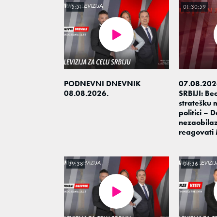
15:51
01:30:59
PODNEVNI DNEVNIK
07.08.202
08.08.2026.
SRBIJI: Be
stratešku 
politici – D
nezaobilaz
reagovati
39:38
04:36