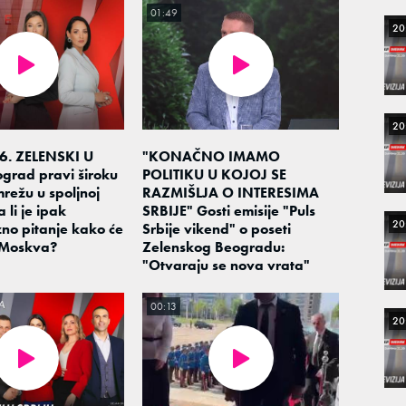
01:49
20
20
6. ZELENSKI U
"KONAČNO IMAMO
ograd pravi široku
POLITIKU U KOJOJ SE
mrežu u spoljnoj
RAZMIŠLJA O INTERESIMA
a li je ipak
SRBIJE" Gosti emisije "Puls
20
no pitanje kako će
Srbije vikend" o poseti
 Moskva?
Zelenskog Beogradu:
"Otvaraju se nova vrata"
00:13
20