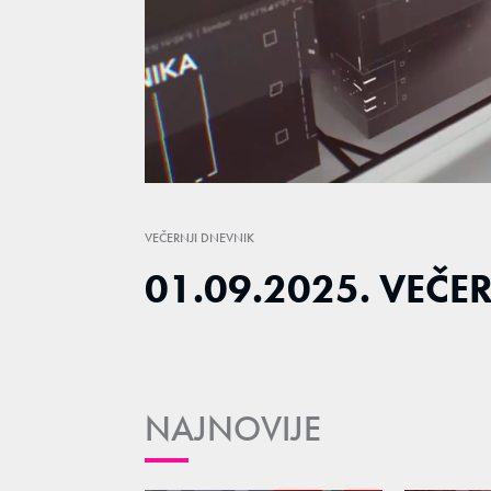
Loaded
:
3.30%
/
Unmute
VEČERNJI DNEVNIK
01.09.2025. VEČE
NAJNOVIJE