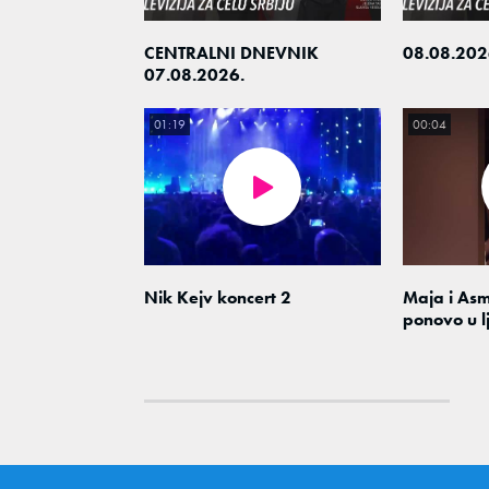
CENTRALNI DNEVNIK
08.08.202
07.08.2026.
01:19
00:04
Nik Kejv koncert 2
Maja i As
ponovo u l