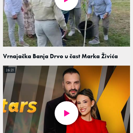
Vrnajačka Banja Drvo u čast Marka Živića
26:21