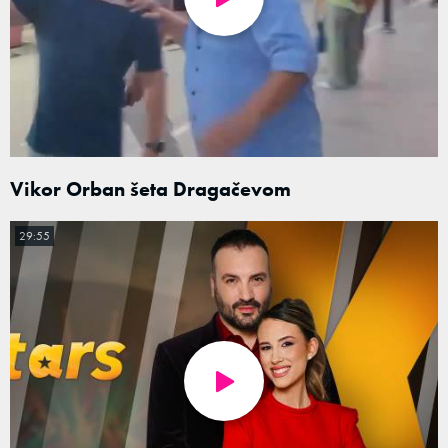
Vikor Orban šeta Dragačevom
29:55