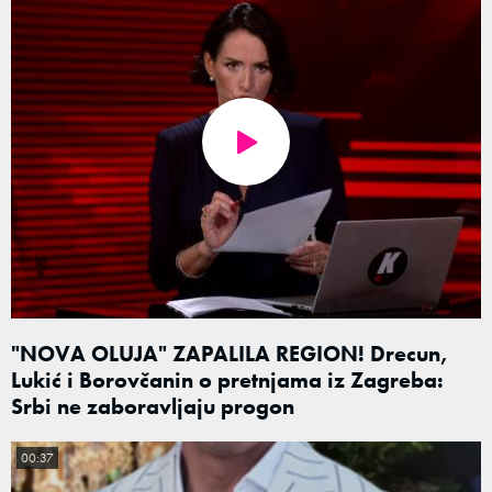
"NOVA OLUJA" ZAPALILA REGION! Drecun,
Lukić i Borovčanin o pretnjama iz Zagreba:
Srbi ne zaboravljaju progon
00:37