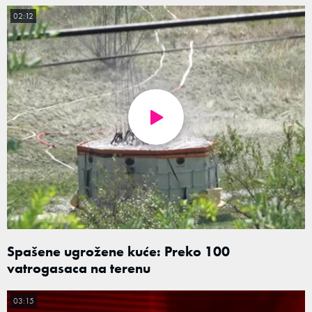
02:12
Spašene ugrožene kuće: Preko 100
vatrogasaca na terenu
03:15