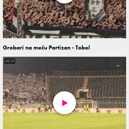
Grobari na meču Partizan - Tobol
00:15