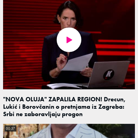
"NOVA OLUJA" ZAPALILA REGION! Drecun,
Lukić i Borovčanin o pretnjama iz Zagreba:
Srbi ne zaboravljaju progon
00:37