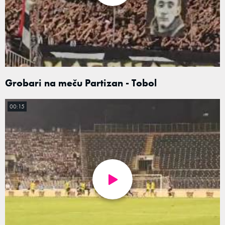
Grobari na meču Partizan - Tobol
00:15