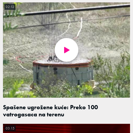
02:12
Spašene ugrožene kuće: Preko 100
vatrogasaca na terenu
03:15