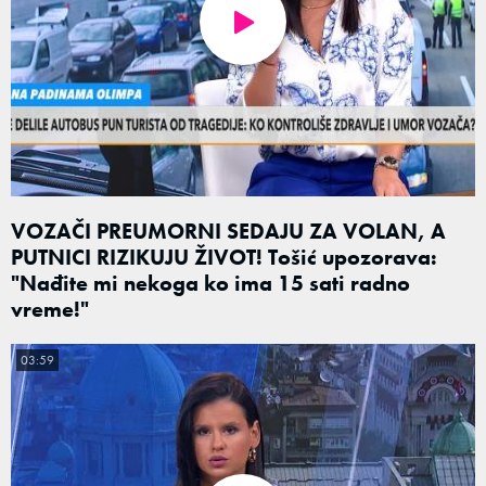
VOZAČI PREUMORNI SEDAJU ZA VOLAN, A
PUTNICI RIZIKUJU ŽIVOT! Tošić upozorava:
"Nađite mi nekoga ko ima 15 sati radno
vreme!"
03:59