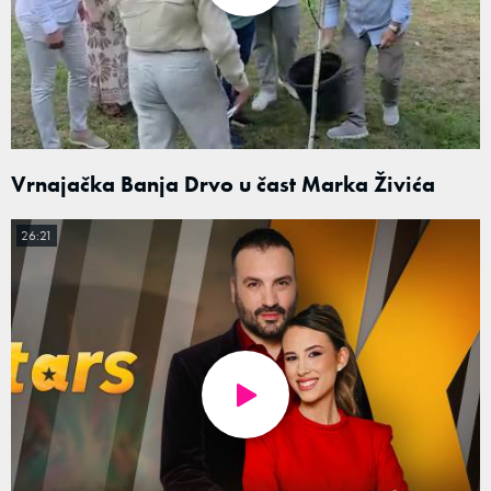
Vrnajačka Banja Drvo u čast Marka Živića
26:21