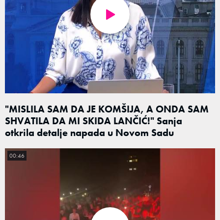
"MISLILA SAM DA JE KOMŠIJA, A ONDA SAM
SHVATILA DA MI SKIDA LANČIĆ!" Sanja
otkrila detalje napada u Novom Sadu
00:46