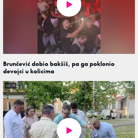
Brunčević dobio bakšiš, pa ga poklonio
devojci u kolicima
00:19