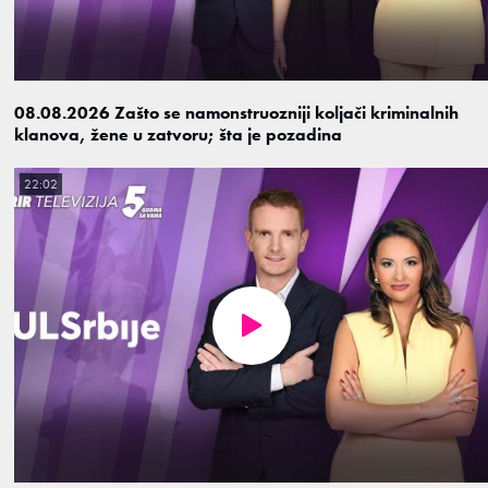
08.08.2026 Zašto se namonstruozniji koljači kriminalnih
klanova, žene u zatvoru; šta je pozadina
22:02