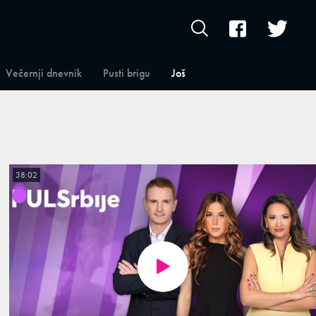
Večernji dnevnik
Pusti brigu
Još
38:02