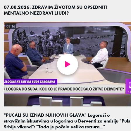
07.08.2026. ZDRAVIM ŽIVOTOM SU OPSEDNITI
MENTALNO NEZDRAVI LJUDI?
02:16
"PUCALI SU IZNAD NJIHOVIH GLAVA" Logoraši o
stravičnim iskustvima u logorima u Derventi za emisiju "Puls
Srbije vikend": "Tada je počela velika tortura..."