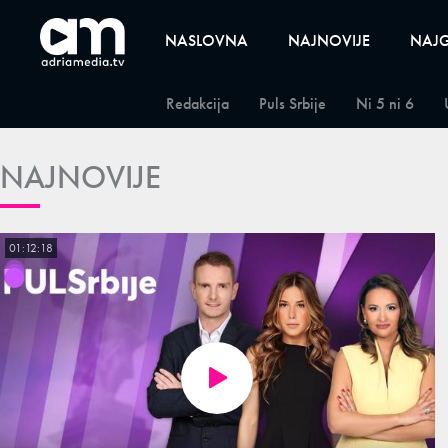
NASLOVNA
NAJNOVIJE
NAJG
Redakcija
Puls Srbije
Ni 5 ni 6
NAJNOVIJE
01:12:18