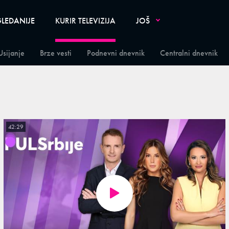
LEDANIJE
KURIR TELEVIZIJA
JOŠ
Usijanje
Brze vesti
Podnevni dnevnik
Centralni dnevnik
42:29