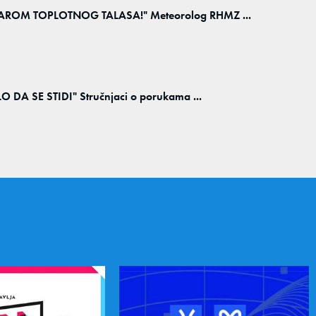
OM TOPLOTNOG TALASA!" Meteorolog RHMZ ...
A SE STIDI" Stručnjaci o porukama ...