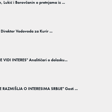
kić i Borovčanin o pretnjama iz ...
" Direktor Vodovoda za Kurir ...
DI INTERES" Analitičari o dolasku...
AZMIŠLJA O INTERESIMA SRBIJE" Gosti ...