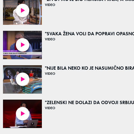
VIDEO
01:21
"SVAKA ŽENA VOLI DA POPRAVI OPASNOG 
VIDEO
02:37
"NIJE BILA NEKO KO JE NASUMIČNO BIRAO 
VIDEO
03:47
"ZELENSKI NE DOLAZI DA ODVOJI SRBIJU OD 
VIDEO
03:20