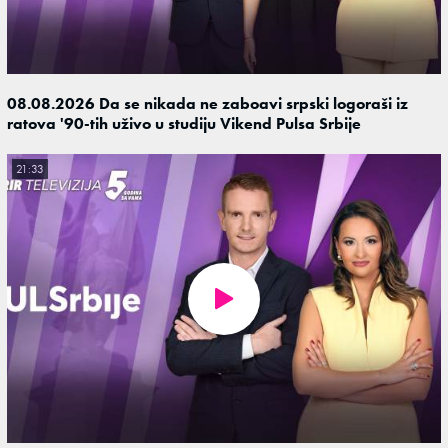
08.08.2026 Da se nikada ne zaboavi srpski logoraši iz
ratova '90-tih uživo u studiju Vikend Pulsa Srbije
21:33