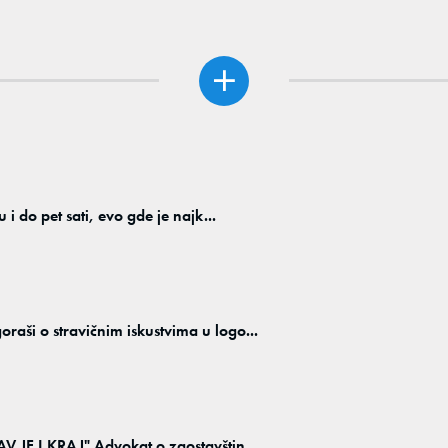
 do pet sati, evo gde je najk...
i o stravičnim iskustvima u logo...
JE I KRAJ" Advokat o zaostavštin...