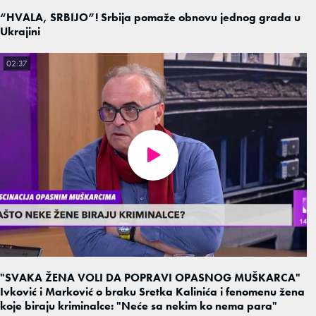
“HVALA, SRBIJO”! Srbija pomaže obnovu jednog grada u
Ukrajini
02:37
"SVAKA ŽENA VOLI DA POPRAVI OPASNOG MUŠKARCA"
Ivković i Marković o braku Sretka Kalinića i fenomenu žena
koje biraju kriminalce: "Neće sa nekim ko nema para"