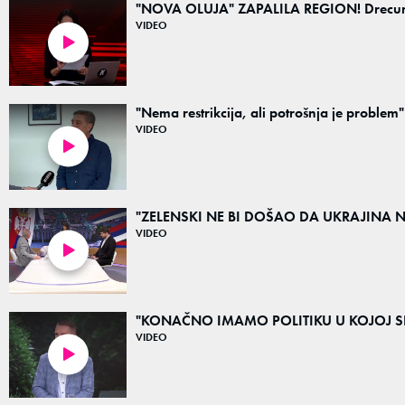
"NOVA OLUJA" ZAPALILA REGION! Drecun, Lu
VIDEO
03:15
"Nema restrikcija, ali potrošnja je problem
VIDEO
03:15
"ZELENSKI NE BI DOŠAO DA UKRAJINA NE VI
VIDEO
04:32
"KONAČNO IMAMO POLITIKU U KOJOJ SE R
VIDEO
01:49