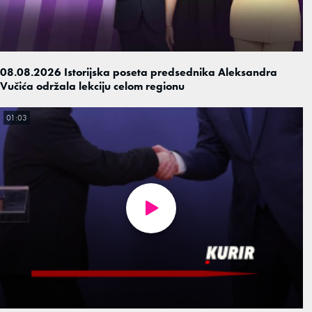
08.08.2026 Istorijska poseta predsednika Aleksandra
Vučića održala lekciju celom regionu
01:03