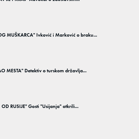
MUŠKARCA" Ivković i Marković o braku...
MESTA" Detektiv o turskom državlja...
RUSIJE" Gosti "Usijanja" otkrili...