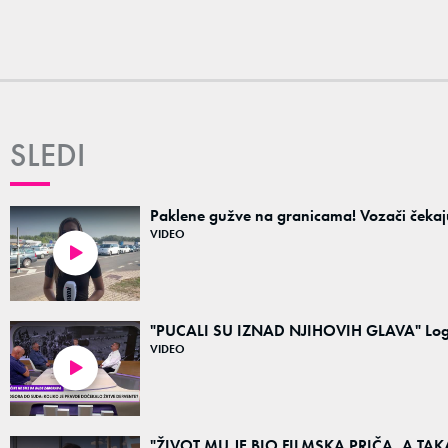
SLEDI
Paklene gužve na granicama! Vozači čekaju i
VIDEO
02:11
"PUCALI SU IZNAD NJIHOVIH GLAVA" Logoraš
VIDEO
02:16
"ŽIVOT MU JE BIO FILMSKA PRIČA, A TAKAV 