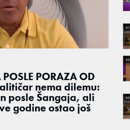
01
03
 POSLE PORAZA OD
alitičar nema dilemu:
n posle Šangaja, ali
03
ve godine ostao još