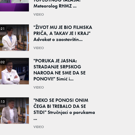
Meteorolog RHMZ ...
VIDEO
"ŽIVOT MU JE BIO FILMSKA
:21
PRIČA, A TAKAV JE I KRAJ"
Advokat o zaostavštin...
VIDEO
"PORUKA JE JASNA:
:02
STRADANJE SRPSKOG
NARODA NE SME DA SE
PONOVI!" Simić i...
VIDEO
"NEKO SE PONOSI ONIM
:15
ČEGA BI TREBALO DA SE
STIDI" Stručnjaci o porukama
...
VIDEO