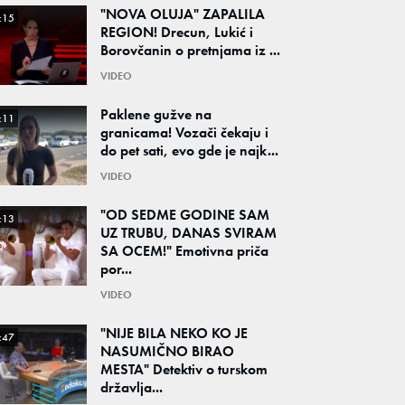
"NOVA OLUJA" ZAPALILA
:15
REGION! Drecun, Lukić i
Borovčanin o pretnjama iz ...
VIDEO
Paklene gužve na
:11
granicama! Vozači čekaju i
do pet sati, evo gde je najk...
VIDEO
"OD SEDME GODINE SAM
:13
UZ TRUBU, DANAS SVIRAM
SA OCEM!" Emotivna priča
por...
VIDEO
"NIJE BILA NEKO KO JE
:47
NASUMIČNO BIRAO
MESTA" Detektiv o turskom
državlja...