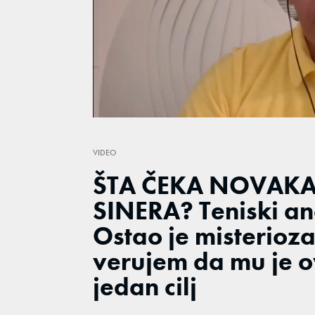
Loaded
:
19.86%
/
Unmute
VIDEO
ŠTA ČEKA NOVAKA
SINERA? Teniski an
Ostao je misterioza
verujem da mu je o
jedan cilj