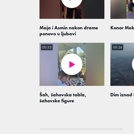
Maja i Asmin nakon drame
Konor Mek
ponovo u ljubavi
00:35
00:24
Šah, šahovska tabla,
Dim iznad
šahovske figure