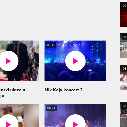
03
02
01:19
08
enski ulaze u
Nik Kejv koncert 2
je
03
00:41