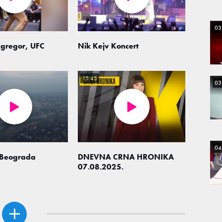
03
gregor, UFC
Nik Kejv Koncert
15:45
03
04
 Beograda
DNEVNA CRNA HRONIKA
07.08.2025.