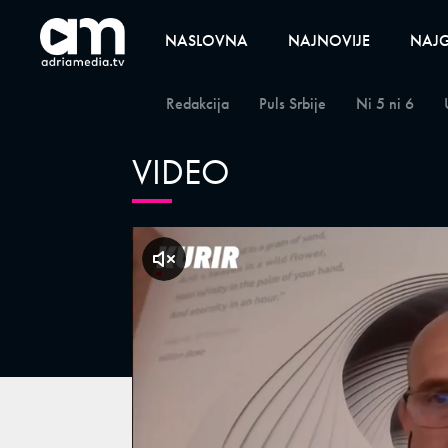
NASLOVNA
NAJNOVIJE
NAJG
Redakcija
Puls Srbije
Ni 5 ni 6
VIDEO
klikni za zvuk