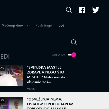
Večernji dnevnik
Pusti brigu
Još
LEDI
AUTOPLAY
"SVINJSKA MAST JE
:03
ZDRAVIJA NEGO ŠTO
MISLITE!" Nutricionista
objasnio zaš...
VIDEO
"OSVEŽENJA NEMA,
:43
OSTAJEMO POD UDAROM
TOPLOTNOG TALASA!"