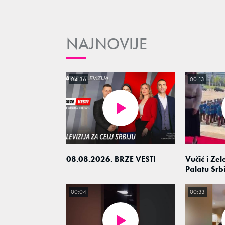
NAJNOVIJE
04:36
00:13
08.08.2026. BRZE VESTI
Vučić i Zel
Palatu Srbi
00:04
00:33