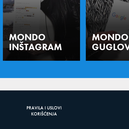
MONDO
MONDO
INŠTAGRAM
GUGLOV
PRAVILA I USLOVI
KORIŠĆENJA