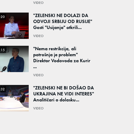
VIDEO
"ZELENSKI NE DOLAZI DA
:20
ODVOJI SRBIJU OD RUSIJE"
Gosti "Usijanja" otkrili...
VIDEO
"Nema restrikcija, ali
:15
potrošnja je problem"
Direktor Vodovoda za Kurir
...
VIDEO
"ZELENSKI NE BI DOŠAO DA
:32
UKRAJINA NE VIDI INTERES"
Analitičari o dolasku...
VIDEO