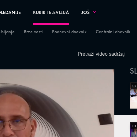
LEDANIJE
KURIR TELEVIZIJA
JOŠ
Usijanje
Brze vesti
Podnevni dnevnik
Centralni dnevnik
S
07
01