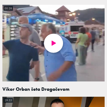
00:28
Vikor Orban šeta Dragačevom
29:55