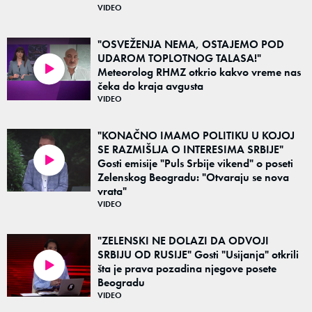
VIDEO
"OSVEŽENJA NEMA, OSTAJEMO POD
UDAROM TOPLOTNOG TALASA!"
Meteorolog RHMZ otkrio kakvo vreme nas
01:43
čeka do kraja avgusta
VIDEO
"KONAČNO IMAMO POLITIKU U KOJOJ
SE RAZMIŠLJA O INTERESIMA SRBIJE"
Gosti emisije "Puls Srbije vikend" o poseti
01:49
Zelenskog Beogradu: "Otvaraju se nova
vrata"
VIDEO
"ZELENSKI NE DOLAZI DA ODVOJI
SRBIJU OD RUSIJE" Gosti "Usijanja" otkrili
šta je prava pozadina njegove posete
03:20
Beogradu
VIDEO