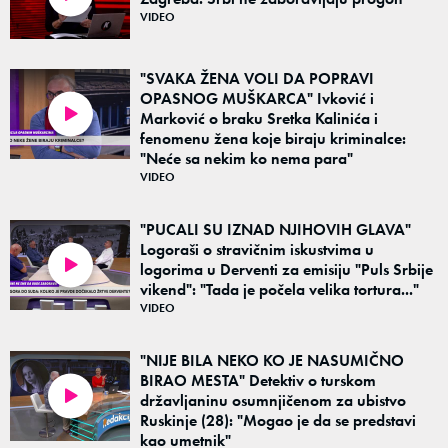
VIDEO
"SVAKA ŽENA VOLI DA POPRAVI
OPASNOG MUŠKARCA" Ivković i
Marković o braku Sretka Kalinića i
02:37
fenomenu žena koje biraju kriminalce:
"Neće sa nekim ko nema para"
VIDEO
"PUCALI SU IZNAD NJIHOVIH GLAVA"
Logoraši o stravičnim iskustvima u
logorima u Derventi za emisiju "Puls Srbije
02:16
vikend": "Tada je počela velika tortura..."
VIDEO
"NIJE BILA NEKO KO JE NASUMIČNO
BIRAO MESTA" Detektiv o turskom
državljaninu osumnjičenom za ubistvo
03:47
Ruskinje (28): "Mogao je da se predstavi
kao umetnik"