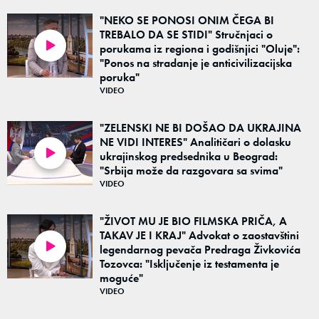
"NEKO SE PONOSI ONIM ČEGA BI
TREBALO DA SE STIDI" Stručnjaci o
porukama iz regiona i godišnjici "Oluje":
03:15
"Ponos na stradanje je anticivilizacijska
poruka"
VIDEO
"ZELENSKI NE BI DOŠAO DA UKRAJINA
NE VIDI INTERES" Analitičari o dolasku
ukrajinskog predsednika u Beograd:
04:32
"Srbija može da razgovara sa svima"
VIDEO
"ŽIVOT MU JE BIO FILMSKA PRIČA, A
TAKAV JE I KRAJ" Advokat o zaostavštini
legendarnog pevača Predraga Živkovića
01:21
Tozovca: "Isključenje iz testamenta je
moguće"
VIDEO