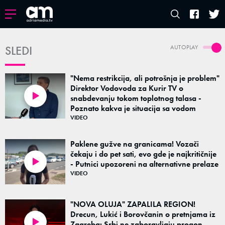
SLEDI
AUTOPLAY
"Nema restrikcija, ali potrošnja je problem"
Direktor Vodovoda za Kurir TV o
snabdevanju tokom toplotnog talasa -
03:15
Poznato kakva je situacija sa vodom
VIDEO
Paklene gužve na granicama! Vozači
čekaju i do pet sati, evo gde je najkritičnije
- Putnici upozoreni na alternativne prelaze
02:11
VIDEO
"NOVA OLUJA" ZAPALILA REGION!
Drecun, Lukić i Borovčanin o pretnjama iz
Zagreba: Srbi ne zaboravljaju progon
03:15