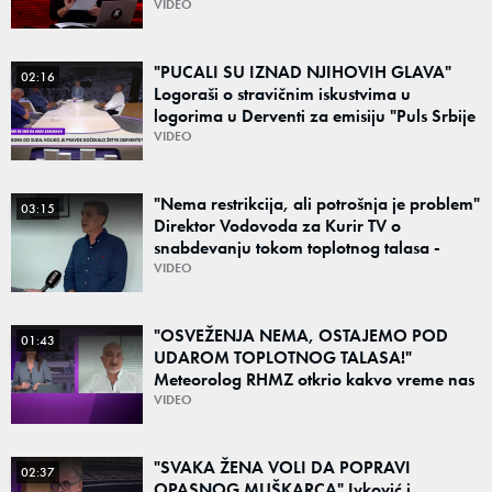
VIDEO
"PUCALI SU IZNAD NJIHOVIH GLAVA"
02:16
Logoraši o stravičnim iskustvima u
logorima u Derventi za emisiju "Puls Srbije
vikend": "Tada je počela velika tortura..."
VIDEO
"Nema restrikcija, ali potrošnja je problem"
03:15
Direktor Vodovoda za Kurir TV o
snabdevanju tokom toplotnog talasa -
Poznato kakva je situacija sa vodom
VIDEO
"OSVEŽENJA NEMA, OSTAJEMO POD
01:43
UDAROM TOPLOTNOG TALASA!"
Meteorolog RHMZ otkrio kakvo vreme nas
čeka do kraja avgusta
VIDEO
"SVAKA ŽENA VOLI DA POPRAVI
02:37
OPASNOG MUŠKARCA" Ivković i