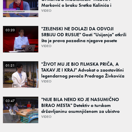
Marković o braku Sretka Kalinića i
fenomenu žena koje biraju kriminalce:
VIDEO
"Neće sa nekim ko nema para"
"ZELENSKI NE DOLAZI DA ODVOJI
03:20
SRBIJU OD RUSIJE" Gosti "Usijanja" otkrili
šta je prava pozadina njegove posete
Beogradu
VIDEO
"ŽIVOT MU JE BIO FILMSKA PRIČA, A
01:21
TAKAV JE I KRAJ" Advokat o zaostavštini
legendarnog pevača Predraga Živkovića
Tozovca: "Isključenje iz testamenta je
VIDEO
moguće"
"NIJE BILA NEKO KO JE NASUMIČNO
03:47
BIRAO MESTA" Detektiv o turskom
državljaninu osumnjičenom za ubistvo
Ruskinje (28): "Mogao je da se predstavi
VIDEO
kao umetnik"