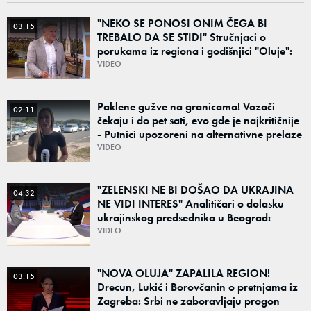
"NEKO SE PONOSI ONIM ČEGA BI
03:15
TREBALO DA SE STIDI" Stručnjaci o
porukama iz regiona i godišnjici "Oluje":
"Ponos na stradanje je anticivilizacijska
VIDEO
poruka"
Paklene gužve na granicama! Vozači
02:11
čekaju i do pet sati, evo gde je najkritičnije
- Putnici upozoreni na alternativne prelaze
VIDEO
"ZELENSKI NE BI DOŠAO DA UKRAJINA
04:32
NE VIDI INTERES" Analitičari o dolasku
ukrajinskog predsednika u Beograd:
"Srbija može da razgovara sa svima"
VIDEO
"NOVA OLUJA" ZAPALILA REGION!
03:15
Drecun, Lukić i Borovčanin o pretnjama iz
Zagreba: Srbi ne zaboravljaju progon