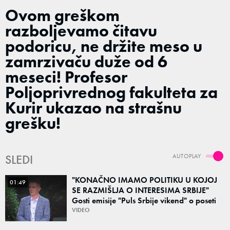
Ovom greškom
razboljevamo čitavu
podoricu, ne držite meso u
zamrzivaču duže od 6
meseci! Profesor
Poljoprivrednog fakulteta za
Kurir ukazao na strašnu
grešku!
SLEDI
AUTOPLAY
"KONAČNO IMAMO POLITIKU U KOJOJ
01:49
SE RAZMIŠLJA O INTERESIMA SRBIJE"
Gosti emisije "Puls Srbije vikend" o poseti
Zelenskog Beogradu: "Otvaraju se nova
VIDEO
vrata"