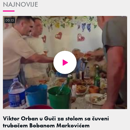
NAJNOVIJE
00:13
Viktor Orban u Guči za stolom sa čuveni
trubačem Bobanom Markovićem