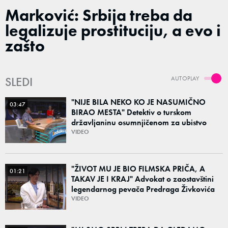
Marković: Srbija treba da
legalizuje prostituciju, a evo i
zašto
SLEDI
AUTOPLAY
"NIJE BILA NEKO KO JE NASUMIČNO
03:47
BIRAO MESTA" Detektiv o turskom
državljaninu osumnjičenom za ubistvo
Ruskinje (28): "Mogao je da se predstavi
VIDEO
kao umetnik"
"ŽIVOT MU JE BIO FILMSKA PRIČA, A
01:21
TAKAV JE I KRAJ" Advokat o zaostavštini
legendarnog pevača Predraga Živkovića
Tozovca: "Isključenje iz testamenta je
VIDEO
moguće"