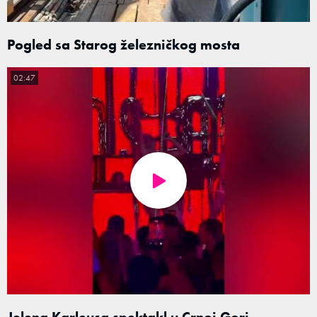
Pogled sa Starog železničkog mosta
02:47
Jelena Karleusa spektakl u Crnoj Gori