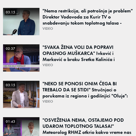
"Nema restrikcija, ali potrošnja je problem"
03:15
Direktor Vodovoda za Kurir TV o
snabdevanju tokom toplotnog talasa -
Poznato kakva je situacija sa vodom
VIDEO
"SVAKA ŽENA VOLI DA POPRAVI
02:37
OPASNOG MUŠKARCA" Ivković i
Marković o braku Sretka Kalinića i
fenomenu žena koje biraju kriminalce:
VIDEO
"Neće sa nekim ko nema para"
"NEKO SE PONOSI ONIM ČEGA BI
03:15
TREBALO DA SE STIDI" Stručnjaci o
porukama iz regiona i godišnjici "Oluje":
"Ponos na stradanje je anticivilizacijska
VIDEO
poruka"
"OSVEŽENJA NEMA, OSTAJEMO POD
01:43
UDAROM TOPLOTNOG TALASA!"
Meteorolog RHMZ otkrio kakvo vreme nas