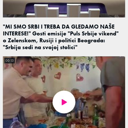
"MI SMO SRBI I TREBA DA GLEDAMO NAŠE
INTERESE!" Gosti emisije "Puls Srbije vikend"
o Zelenskom, Rusiji i politici Beograda:
"Srbija sedi na svojoj stolici"
00:13