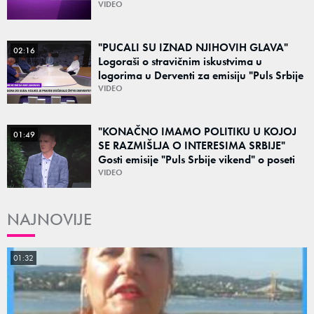
čeka do kraja avgusta
VIDEO
"PUCALI SU IZNAD NJIHOVIH GLAVA"
02:16
Logoraši o stravičnim iskustvima u
logorima u Derventi za emisiju "Puls Srbije
vikend": "Tada je počela velika tortura..."
VIDEO
"KONAČNO IMAMO POLITIKU U KOJOJ
01:49
SE RAZMIŠLJA O INTERESIMA SRBIJE"
Gosti emisije "Puls Srbije vikend" o poseti
Zelenskog Beogradu: "Otvaraju se nova
VIDEO
vrata"
NAJNOVIJE
01:32