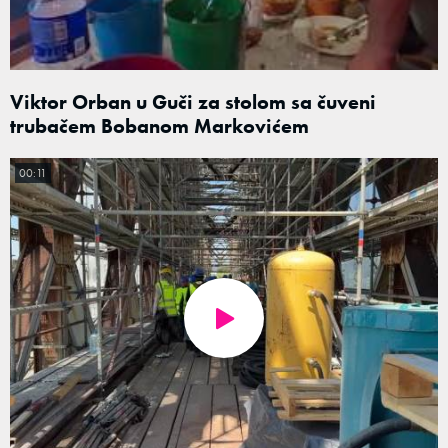
Viktor Orban u Guči za stolom sa čuveni
trubačem Bobanom Markovićem
00:11