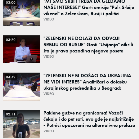
"MI SMO SRBI I TREBA DA GLEDAMO
03:00
NAŠE INTERESE!" Gosti emisije "Puls Srbije
vikend" o Zelenskom, Rusiji i politici
Beograda: "Srbija sedi na svojoj stolici"
VIDEO
"ZELENSKI NE DOLAZI DA ODVOJI
03:20
SRBIJU OD RUSIJE" Gosti "Usijanja" otkrili
šta je prava pozadina njegove posete
Beogradu
VIDEO
"ZELENSKI NE BI DOŠAO DA UKRAJINA
04:32
NE VIDI INTERES" Analitičari o dolasku
ukrajinskog predsednika u Beograd:
"Srbija može da razgovara sa svima"
VIDEO
Paklene gužve na granicama! Vozači
02:11
čekaju i do pet sati, evo gde je najkritičnije
- Putnici upozoreni na alternativne prelaze
VIDEO