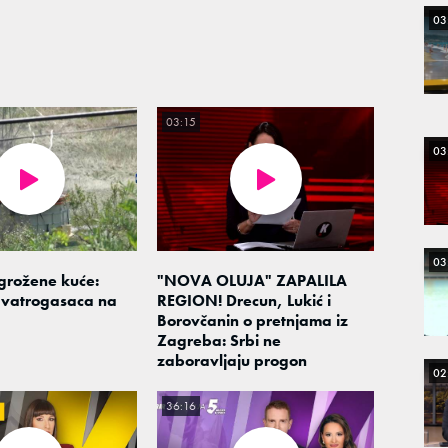
03
03:15
03
03
grožene kuće:
"NOVA OLUJA" ZAPALILA
 vatrogasaca na
REGION! Drecun, Lukić i
Borovčanin o pretnjama iz
Zagreba: Srbi ne
zaboravljaju progon
02
36:16