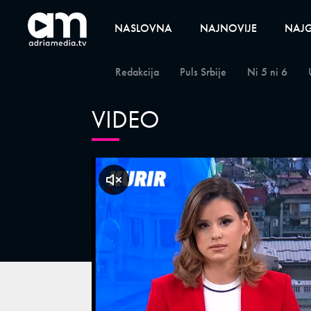
NASLOVNA
NAJNOVIJE
NAJG
Redakcija
Puls Srbije
Ni 5 ni 6
VIDEO
klikni za zvuk