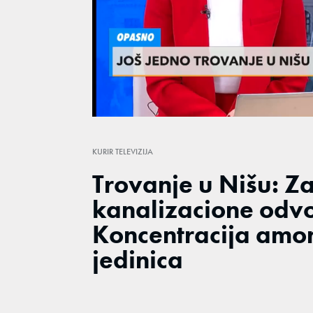
Loaded
:
16.71%
/
Unmute
KURIR TELEVIZIJA
Trovanje u Nišu: Z
kanalizacione odvo
Koncentracija amon
jedinica