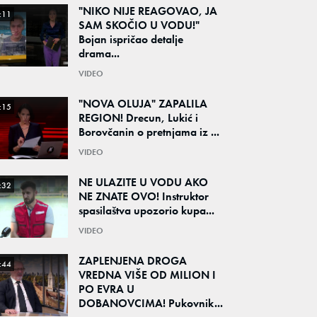
"NIKO NIJE REAGOVAO, JA
:11
SAM SKOČIO U VODU!"
Bojan ispričao detalje
drama...
VIDEO
"NOVA OLUJA" ZAPALILA
:15
REGION! Drecun, Lukić i
Borovčanin o pretnjama iz ...
VIDEO
NE ULAZITE U VODU AKO
:32
NE ZNATE OVO! Instruktor
spasilaštva upozorio kupa...
VIDEO
ZAPLENJENA DROGA
:44
VREDNA VIŠE OD MILION I
PO EVRA U
DOBANOVCIMA! Pukovnik...