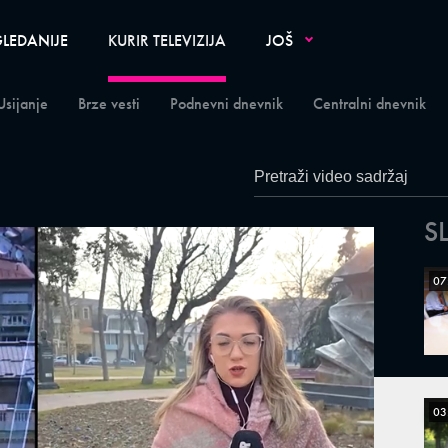
LEDANIJE
KURIR TELEVIZIJA
JOŠ
Usijanje
Brze vesti
Podnevni dnevnik
Centralni dnevnik
S
07
03