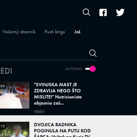
Večernji dnevnik
Pusti brigu
Još
LEDI
AUTOPLAY
"SVINJSKA MAST JE
:03
ZDRAVIJA NEGO ŠTO
MISLITE!" Nutricionista
objasnio zaš...
VIDEO
DVOJICA RADNIKA
:12
POGINULA NA PUTU KOD
ŠAPCA: Veštak za Kurir TV