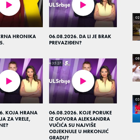
02
CRNA HRONIKA
06.08.2026. DA LI JE BRAK
5.
PREVAZIĐEN?
08
35:27
03
26. KOJA HRANA
06.08.2026. KOJE PORUKE
JA ZA VRELE,
IZ GOVORA ALEKSANDRA
NE?
VUČIĆA SU NAJVIŠE
ODJEKNULE U MRKONJIĆ
GRADU?