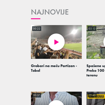
NAJNOVIJE
00:22
02:12
Grobari na meču Partizan -
Spašene u
Tobol
Preko 100
terenu
00:37
15:40