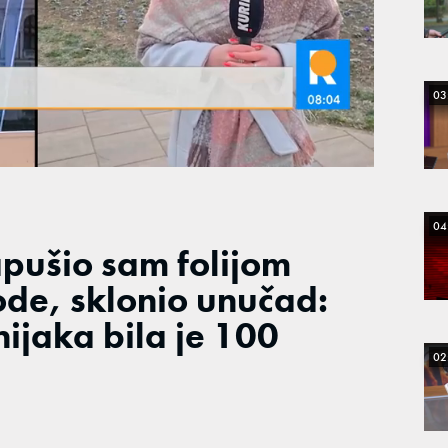
03
04
apušio sam folijom
de, sklonio unučad:
ijaka bila je 100
02