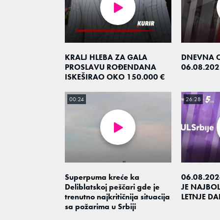
KRALJ HLEBA ZA GALA
DNEVNA 
PROSLAVU ROĐENDANA
06.08.202
ISKEŠIRAO OKO 150.000 €
00:24
26:28
Superpuma kreće ka
06.08.20
Deliblatskoj peščari gde je
JE NAJBOL
trenutno najkritičnija situacija
LETNJE DA
sa požarima u Srbiji