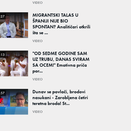
VIDEO
MIGRANTSKI TALAS U
:27
ŠPANIJI NIJE BIO
SPONTAN? Analitičari otkrili
šta se ...
VIDEO
"OD SEDME GODINE SAM
:13
UZ TRUBU, DANAS SVIRAM
SA OCEM!" Emotivna priča
por...
VIDEO
Dunav se povlači, brodovi
:57
nasukani - Zarobljena četiri
teretna broda! St...
VIDEO