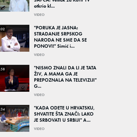
otkrio kl...
VIDEO
"PORUKA JE JASNA:
:02
STRADANJE SRPSKOG
NARODA NE SME DA SE
PONOVI!" Simić i...
VIDEO
"NISMO ZNALI DA LI JE TATA
:58
ŽIV, A MAMA GA JE
PREPOZNALA NA TELEVIZIJI"
G...
VIDEO
"KADA ODETE U HRVATSKU,
:34
SHVATITE ŠTA ZNAČI: LAKO
JE SRBOVATI U SRBIJI" A...
VIDEO