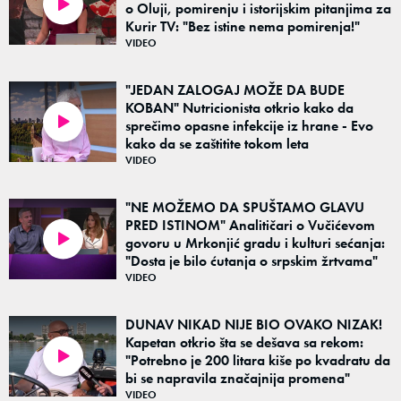
o Oluji, pomirenju i istorijskim pitanjima za
04:38
Kurir TV: "Bez istine nema pomirenja!"
VIDEO
"JEDAN ZALOGAJ MOŽE DA BUDE
KOBAN" Nutricionista otkrio kako da
sprečimo opasne infekcije iz hrane - Evo
03:32
kako da se zaštitite tokom leta
VIDEO
"NE MOŽEMO DA SPUŠTAMO GLAVU
PRED ISTINOM" Analitičari o Vučićevom
govoru u Mrkonjić gradu i kulturi sećanja:
03:36
"Dosta je bilo ćutanja o srpskim žrtvama"
VIDEO
DUNAV NIKAD NIJE BIO OVAKO NIZAK!
Kapetan otkrio šta se dešava sa rekom:
"Potrebno je 200 litara kiše po kvadratu da
02:19
bi se napravila značajnija promena"
VIDEO