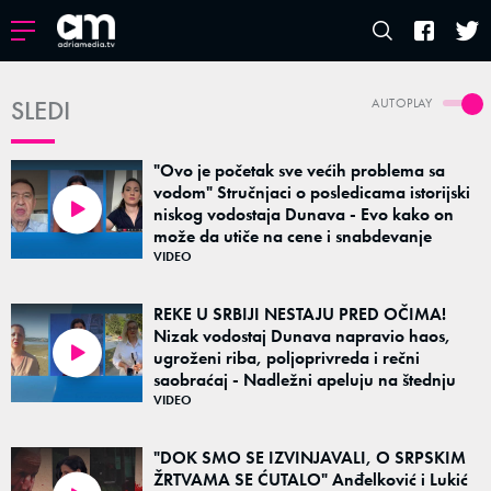
SLEDI
AUTOPLAY
"Ovo je početak sve većih problema sa
vodom" Stručnjaci o posledicama istorijski
niskog vodostaja Dunava - Evo kako on
02:41
može da utiče na cene i snabdevanje
VIDEO
REKE U SRBIJI NESTAJU PRED OČIMA!
Nizak vodostaj Dunava napravio haos,
ugroženi riba, poljoprivreda i rečni
03:18
saobraćaj - Nadležni apeluju na štednju
VIDEO
"DOK SMO SE IZVINJAVALI, O SRPSKIM
ŽRTVAMA SE ĆUTALO" Anđelković i Lukić