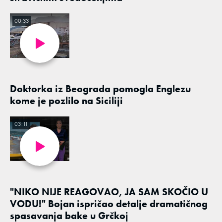
00:33
Doktorka iz Beograda pomogla Englezu
kome je pozlilo na Siciliji
03:11
"NIKO NIJE REAGOVAO, JA SAM SKOČIO U
VODU!" Bojan ispričao detalje dramatičnog
spasavanja bake u Grčkoj