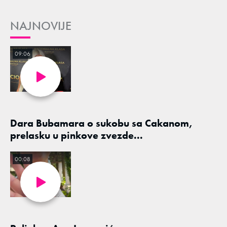
NAJNOVIJE
09:06
Dara Bubamara o sukobu sa Cakanom,
prelasku u pinkove zvezde...
00:08