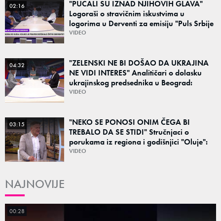
"PUCALI SU IZNAD NJIHOVIH GLAVA"
02:16
Logoraši o stravičnim iskustvima u
logorima u Derventi za emisiju "Puls Srbije
vikend": "Tada je počela velika tortura..."
VIDEO
"ZELENSKI NE BI DOŠAO DA UKRAJINA
04:32
NE VIDI INTERES" Analitičari o dolasku
ukrajinskog predsednika u Beograd:
"Srbija može da razgovara sa svima"
VIDEO
"NEKO SE PONOSI ONIM ČEGA BI
03:15
TREBALO DA SE STIDI" Stručnjaci o
porukama iz regiona i godišnjici "Oluje":
"Ponos na stradanje je anticivilizacijska
VIDEO
poruka"
NAJNOVIJE
00:28