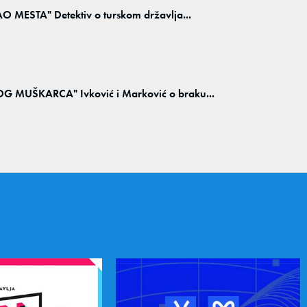
MESTA" Detektiv o turskom državlja...
MUŠKARCA" Ivković i Marković o braku...