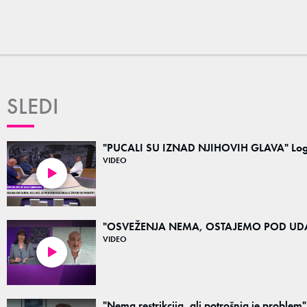
SLEDI
"PUCALI SU IZNAD NJIHOVIH GLAVA" Logoraš
VIDEO
02:16
"OSVEŽENJA NEMA, OSTAJEMO POD UDAR
VIDEO
01:43
"Nema restrikcija, ali potrošnja je problem