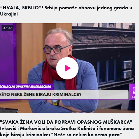
“HVALA, SRBIJO”! Srbija pomaže obnovu jednog grada u
Ukrajini
02:37
"SVAKA ŽENA VOLI DA POPRAVI OPASNOG MUŠKARCA"
Ivković i Marković o braku Sretka Kalinića i fenomenu žena
koje biraju kriminalce: "Neće sa nekim ko nema para"