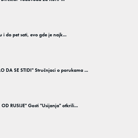
 do pet sati, evo gde je najk...
A SE STIDI" Stručnjaci o porukama ...
RUSIJE" Gosti "Usijanja" otkrili...