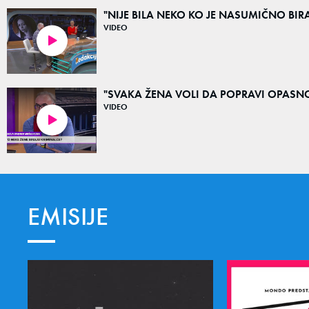
"NIJE BILA NEKO KO JE NASUMIČNO BIRAO 
VIDEO
03:47
"SVAKA ŽENA VOLI DA POPRAVI OPASNOG 
VIDEO
02:37
EMISIJE