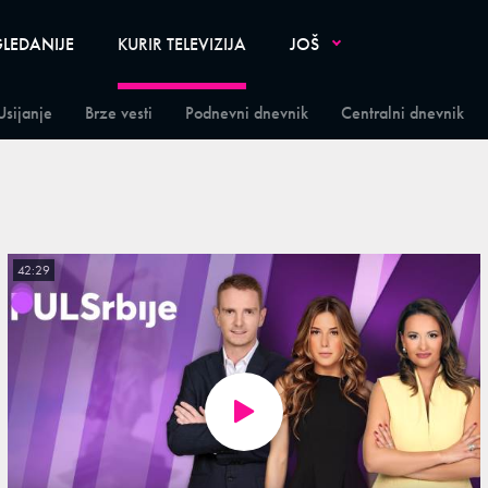
LEDANIJE
KURIR TELEVIZIJA
JOŠ
Usijanje
Brze vesti
Podnevni dnevnik
Centralni dnevnik
42:29