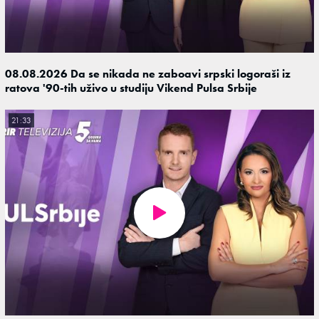
08.08.2026 Da se nikada ne zaboavi srpski logoraši iz
ratova '90-tih uživo u studiju Vikend Pulsa Srbije
21:33