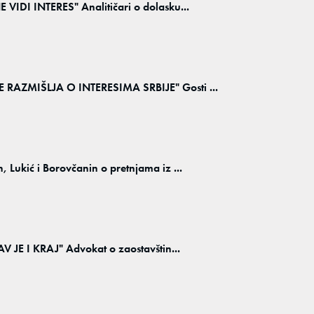
DI INTERES" Analitičari o dolasku...
AZMIŠLJA O INTERESIMA SRBIJE" Gosti ...
kić i Borovčanin o pretnjama iz ...
JE I KRAJ" Advokat o zaostavštin...