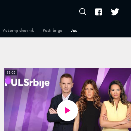
Večernji dnevnik
Pusti brigu
Još
38:02