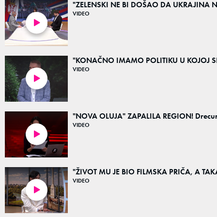
"ZELENSKI NE BI DOŠAO DA UKRAJINA NE VI
VIDEO
04:32
"KONAČNO IMAMO POLITIKU U KOJOJ SE R
VIDEO
01:49
"NOVA OLUJA" ZAPALILA REGION! Drecun, Lu
VIDEO
03:15
"ŽIVOT MU JE BIO FILMSKA PRIČA, A TAKAV 
VIDEO
01:21