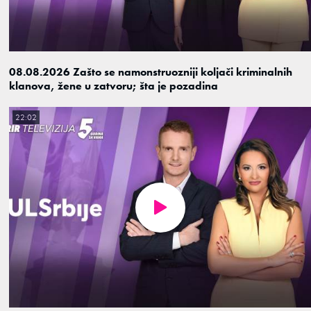
08.08.2026 Zašto se namonstruozniji koljači kriminalnih
klanova, žene u zatvoru; šta je pozadina
22:02