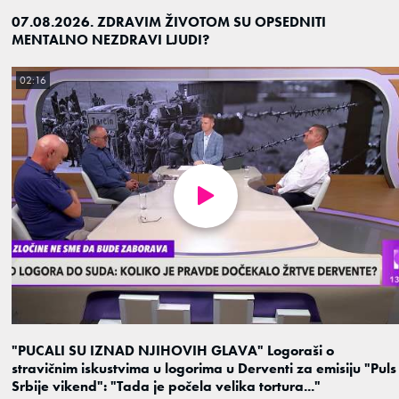
07.08.2026. ZDRAVIM ŽIVOTOM SU OPSEDNITI
MENTALNO NEZDRAVI LJUDI?
02:16
"PUCALI SU IZNAD NJIHOVIH GLAVA" Logoraši o
stravičnim iskustvima u logorima u Derventi za emisiju "Puls
Srbije vikend": "Tada je počela velika tortura..."