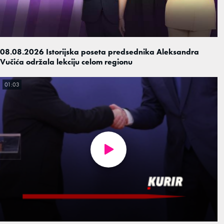
08.08.2026 Istorijska poseta predsednika Aleksandra
Vučića održala lekciju celom regionu
01:03