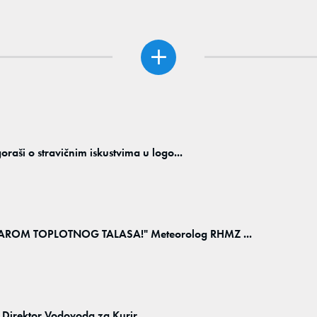
i o stravičnim iskustvima u logo...
OM TOPLOTNOG TALASA!" Meteorolog RHMZ ...
" Direktor Vodovoda za Kurir ...