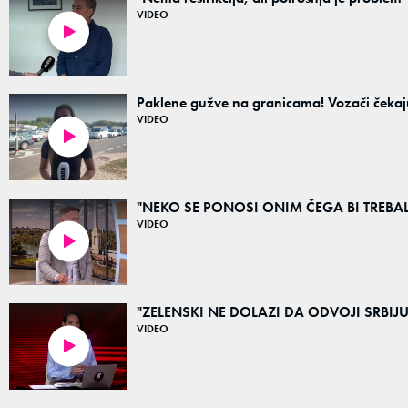
VIDEO
03:15
Paklene gužve na granicama! Vozači čekaju i
VIDEO
02:11
"NEKO SE PONOSI ONIM ČEGA BI TREBALO D
VIDEO
03:15
"ZELENSKI NE DOLAZI DA ODVOJI SRBIJU OD 
VIDEO
03:20