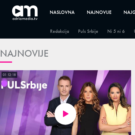
NASLOVNA
NAJNOVIJE
NAJG
Redakcija
Puls Srbije
Ni 5 ni 6
NAJNOVIJE
01:12:18