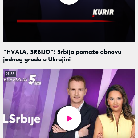
“HVALA, SRBIJO”! Srbija pomaže obnovu
jednog grada u Ukrajini
21:33