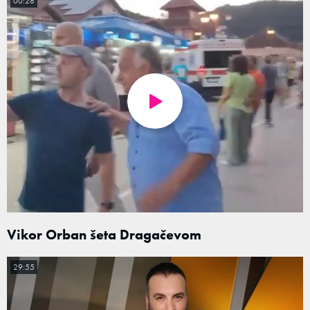
00:28
Vikor Orban šeta Dragačevom
29:55