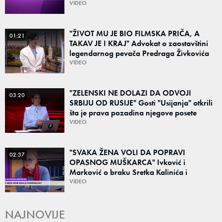
čeka do kraja avgusta
VIDEO
"ŽIVOT MU JE BIO FILMSKA PRIČA, A
01:21
TAKAV JE I KRAJ" Advokat o zaostavštini
legendarnog pevača Predraga Živkovića
Tozovca: "Isključenje iz testamenta je
VIDEO
moguće"
"ZELENSKI NE DOLAZI DA ODVOJI
03:20
SRBIJU OD RUSIJE" Gosti "Usijanja" otkrili
šta je prava pozadina njegove posete
Beogradu
VIDEO
"SVAKA ŽENA VOLI DA POPRAVI
02:37
OPASNOG MUŠKARCA" Ivković i
Marković o braku Sretka Kalinića i
fenomenu žena koje biraju kriminalce:
VIDEO
"Neće sa nekim ko nema para"
NAJNOVIJE