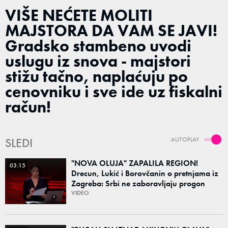
VIŠE NEĆETE MOLITI
MAJSTORA DA VAM SE JAVI!
Gradsko stambeno uvodi
uslugu iz snova - majstori
stižu tačno, naplaćuju po
cenovniku i sve ide uz fiskalni
račun!
SLEDI
AUTOPLAY
"NOVA OLUJA" ZAPALILA REGION!
03:15
Drecun, Lukić i Borovčanin o pretnjama iz
Zagreba: Srbi ne zaboravljaju progon
VIDEO