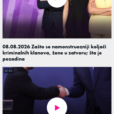
08.08.2026 Zašto se namonstruozniji koljači
kriminalnih klanova, žene u zatvoru; šta je
pozadina
01:03