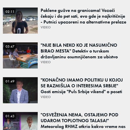
Paklene gužve na granicama! Vozači
02:11
čekaju i do pet sati, evo gde je najkritičnije
- Putnici upozoreni na alternativne prelaze
VIDEO
"NIJE BILA NEKO KO JE NASUMIČNO
03:47
BIRAO MESTA" Detektiv o turskom
državljaninu osumnjičenom za ubistvo
Ruskinje (28): "Mogao je da se predstavi
VIDEO
kao umetnik"
"KONAČNO IMAMO POLITIKU U KOJOJ
01:49
SE RAZMIŠLJA O INTERESIMA SRBIJE"
Gosti emisije "Puls Srbije vikend" o poseti
Zelenskog Beogradu: "Otvaraju se nova
VIDEO
vrata"
"OSVEŽENJA NEMA, OSTAJEMO POD
01:43
UDAROM TOPLOTNOG TALASA!"
Meteorolog RHMZ otkrio kakvo vreme nas