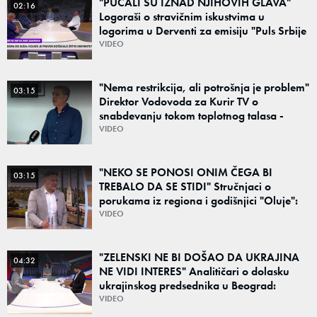
"PUCALI SU IZNAD NJIHOVIH GLAVA"
02:16
Logoraši o stravičnim iskustvima u
logorima u Derventi za emisiju "Puls Srbije
vikend": "Tada je počela velika tortura..."
VIDEO
"Nema restrikcija, ali potrošnja je problem"
03:15
Direktor Vodovoda za Kurir TV o
snabdevanju tokom toplotnog talasa -
Poznato kakva je situacija sa vodom
VIDEO
"NEKO SE PONOSI ONIM ČEGA BI
03:15
TREBALO DA SE STIDI" Stručnjaci o
porukama iz regiona i godišnjici "Oluje":
"Ponos na stradanje je anticivilizacijska
VIDEO
poruka"
"ZELENSKI NE BI DOŠAO DA UKRAJINA
04:32
NE VIDI INTERES" Analitičari o dolasku
ukrajinskog predsednika u Beograd:
"Srbija može da razgovara sa svima"
VIDEO