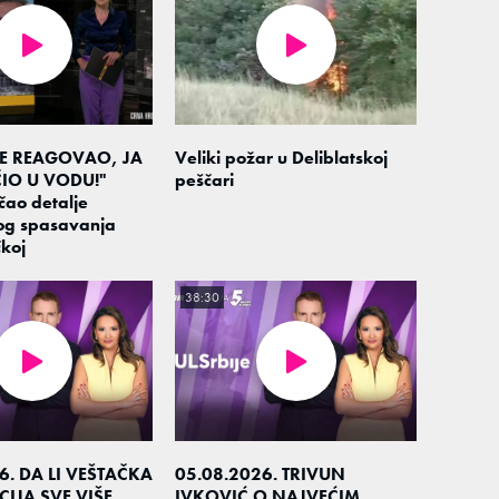
JE REAGOVAO, JA
Veliki požar u Deliblatskoj
IO U VODU!"
peščari
čao detalje
og spasavanja
koj
38:30
6. DA LI VEŠTAČKA
05.08.2026. TRIVUN
CIJA SVE VIŠE
IVKOVIĆ O NAJVEĆIM