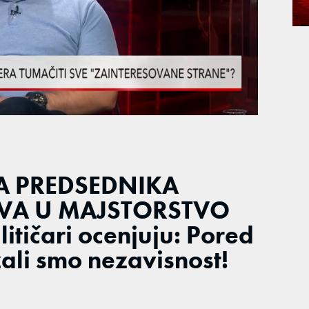
KA PREDSEDNIKA
AVA U MAJSTORSTVO
itičari ocenjuju: Pored
žali smo nezavisnost!