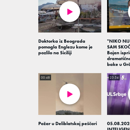
Doktorka iz Beograda
"NIKO NI
pomogla Englezu kome je
SAM SKOČ
pozlilo na Siciliji
Bojan ispri
dramatičn
bake u Grč
00:48
23:54
Požar u Deliblatskoj peščari
05.08.202
INTELIGEN