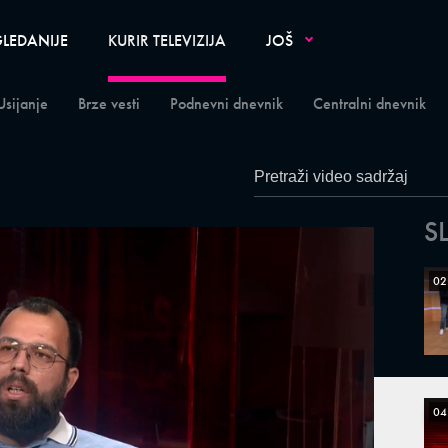
LEDANIJE
KURIR TELEVIZIJA
JOŠ
Usijanje
Brze vesti
Podnevni dnevnik
Centralni dnevnik
S
02
04