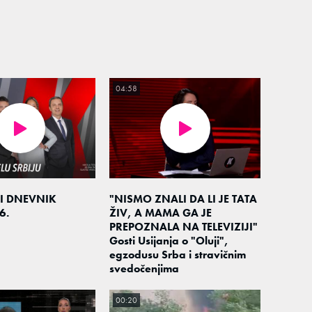
04:58
I DNEVNIK
"NISMO ZNALI DA LI JE TATA
6.
ŽIV, A MAMA GA JE
PREPOZNALA NA TELEVIZIJI"
Gosti Usijanja o "Oluji",
egzodusu Srba i stravičnim
svedočenjima
00:20