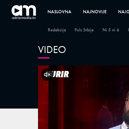
NASLOVNA
NAJNOVIJE
NAJG
Redakcija
Puls Srbije
Ni 5 ni 6
VIDEO
klikni za zvuk