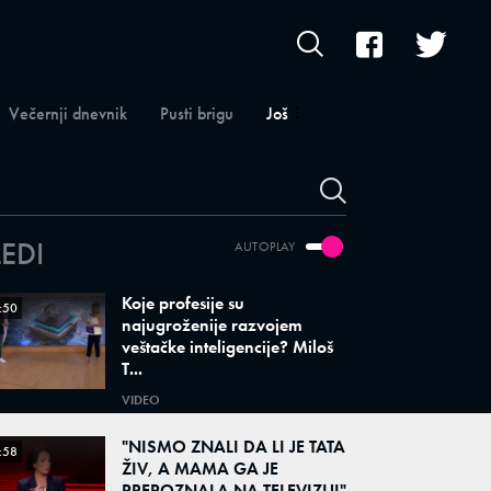
Večernji dnevnik
Pusti brigu
Još
LEDI
AUTOPLAY
Koje profesije su
:50
najugroženije razvojem
veštačke inteligencije? Miloš
T...
VIDEO
"NISMO ZNALI DA LI JE TATA
:58
ŽIV, A MAMA GA JE
PREPOZNALA NA TELEVIZIJI"