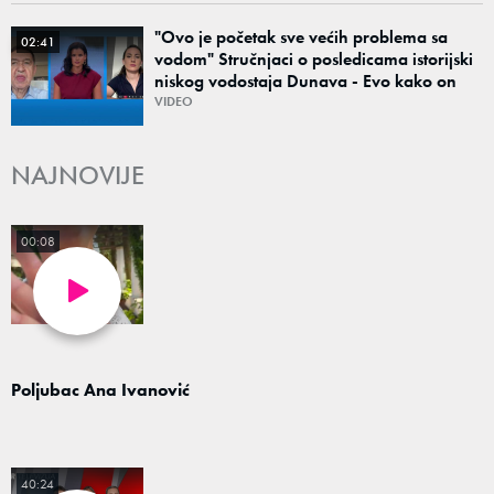
"Ovo je početak sve većih problema sa
02:41
vodom" Stručnjaci o posledicama istorijski
niskog vodostaja Dunava - Evo kako on
može da utiče na cene i snabdevanje
VIDEO
NAJNOVIJE
00:08
Poljubac Ana Ivanović
40:24