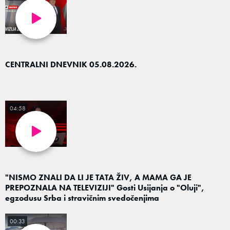
CENTRALNI DNEVNIK 05.08.2026.
04:58
"NISMO ZNALI DA LI JE TATA ŽIV, A MAMA GA JE
PREPOZNALA NA TELEVIZIJI" Gosti Usijanja o "Oluji",
egzodusu Srba i stravičnim svedočenjima
00:33