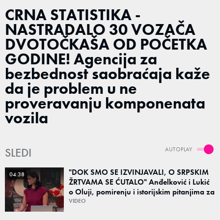
CRNA STATISTIKA -
NASTRADALO 30 VOZAČA
DVOTOČKAŠA OD POČETKA
GODINE! Agencija za
bezbednost saobraćaja kaže
da je problem u ne
proveravanju komponenata
vozila
SLEDI
AUTOPLAY
"DOK SMO SE IZVINJAVALI, O SRPSKIM
04:38
ŽRTVAMA SE ĆUTALO" Anđelković i Lukić
o Oluji, pomirenju i istorijskim pitanjima za
Kurir TV: "Bez istine nema pomirenja!"
VIDEO