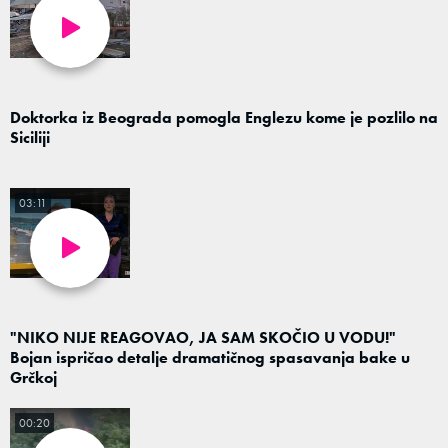
Doktorka iz Beograda pomogla Englezu kome je pozlilo na
Siciliji
03:11
"NIKO NIJE REAGOVAO, JA SAM SKOČIO U VODU!"
Bojan ispričao detalje dramatičnog spasavanja bake u
Grčkoj
00:20