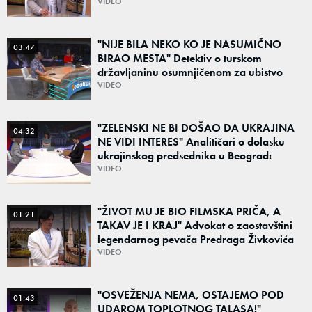
"Ponos na stradanje je anticivilizacijska
VIDEO
poruka"
"NIJE BILA NEKO KO JE NASUMIČNO
03:47
BIRAO MESTA" Detektiv o turskom
državljaninu osumnjičenom za ubistvo
Ruskinje (28): "Mogao je da se predstavi
VIDEO
kao umetnik"
"ZELENSKI NE BI DOŠAO DA UKRAJINA
04:32
NE VIDI INTERES" Analitičari o dolasku
ukrajinskog predsednika u Beograd:
"Srbija može da razgovara sa svima"
VIDEO
"ŽIVOT MU JE BIO FILMSKA PRIČA, A
01:21
TAKAV JE I KRAJ" Advokat o zaostavštini
legendarnog pevača Predraga Živkovića
Tozovca: "Isključenje iz testamenta je
VIDEO
moguće"
"OSVEŽENJA NEMA, OSTAJEMO POD
01:43
UDAROM TOPLOTNOG TALASA!"