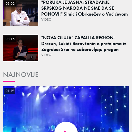
"PORUKA JE JASNA: STRADANJE
03:02
SRPSKOG NARODA NE SME DA SE
PONOVI!" Simić i Obrknežev o Vučićevom
govoru i porukama jedinstva: "Od prošlosti
VIDEO
ne možemo pobeći"
"NOVA OLUJA" ZAPALILA REGION!
03:15
Drecun, Lukić i Borovčanin o pretnjama iz
Zagreba: Srbi ne zaboravljaju progon
VIDEO
NAJNOVIJE
01:19