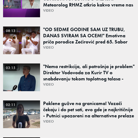
Meteorolog RHMZ otkrio kakvo vreme nas
čeka do kraja avgusta
VIDEO
"OD SEDME GODINE SAM UZ TRUBU,
08:13
DANAS SVIRAM SA OCEM!" Emotivna
priča porodice Zećirović pred 65. Sabor
trubača u Guči
VIDEO
"Nema restrikcija, ali potrošnja je problem"
03:15
Direktor Vodovoda za Kurir TV o
snabdevanju tokom toplotnog talasa -
Poznato kakva je situacija sa vodom
VIDEO
Paklene gužve na granicama! Vozači
02:11
čekaju i do pet sati, evo gde je najkritičnije
- Putnici upozoreni na alternativne prelaze
VIDEO