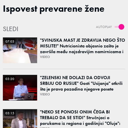
Ispovest prevarene žene
SLEDI
AUTOPLAY
"SVINJSKA MAST JE ZDRAVIJA NEGO ŠTO
07:03
MISLITE!" Nutricionista objasnio zašto je
završila među najzdravijim namirnicama i
šta obavezno jesti leti, a šta preskočiti
VIDEO
"ZELENSKI NE DOLAZI DA ODVOJI
03:20
SRBIJU OD RUSIJE" Gosti "Usijanja" otkrili
šta je prava pozadina njegove posete
Beogradu
VIDEO
"NEKO SE PONOSI ONIM ČEGA BI
03:15
TREBALO DA SE STIDI" Stručnjaci o
porukama iz regiona i godišnjici "Oluje":