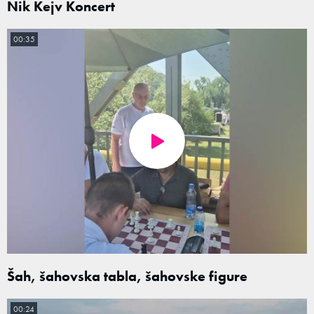
Nik Kejv Koncert
00:35
Šah, šahovska tabla, šahovske figure
00:24