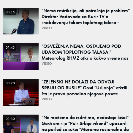
"Nema restrikcija, ali potrošnja je problem"
03:15
Direktor Vodovoda za Kurir TV o
snabdevanju tokom toplotnog talasa -
Poznato kakva je situacija sa vodom
VIDEO
"OSVEŽENJA NEMA, OSTAJEMO POD
01:43
UDAROM TOPLOTNOG TALASA!"
Meteorolog RHMZ otkrio kakvo vreme nas
čeka do kraja avgusta
VIDEO
"ZELENSKI NE DOLAZI DA ODVOJI
03:20
SRBIJU OD RUSIJE" Gosti "Usijanja" otkrili
šta je prava pozadina njegove posete
Beogradu
VIDEO
"Ne možemo da izdržimo, nedostaje kiša!"
01:30
Gosti emisije "Puls Srbije vikend" upozorili
na posledice suše: "Moramo racionalno da