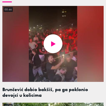
00:46
Brunčević dobio bakšiš, pa ga poklonio
devojci u kolicima