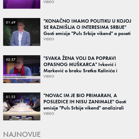
koristimo resurse"
VIDEO
"KONAČNO IMAMO POLITIKU U KOJOJ
01:49
SE RAZMIŠLJA O INTERESIMA SRBIJE"
Gosti emisije "Puls Srbije vikend" o poseti
Zelenskog Beogradu: "Otvaraju se nova
VIDEO
vrata"
"SVAKA ŽENA VOLI DA POPRAVI
02:37
OPASNOG MUŠKARCA" Ivković i
Marković o braku Sretka Kalinića i
fenomenu žena koje biraju kriminalce:
VIDEO
"Neće sa nekim ko nema para"
"NOVAC IM JE BIO PRIMARAN, A
01:52
POSLEDICE IH NISU ZANIMALE" Gosti
emisije "Puls Srbije vikend" analizirali
slučajeve koji su potresli Srbiju: Zločin se
VIDEO
ne isplati
NAJNOVIJE