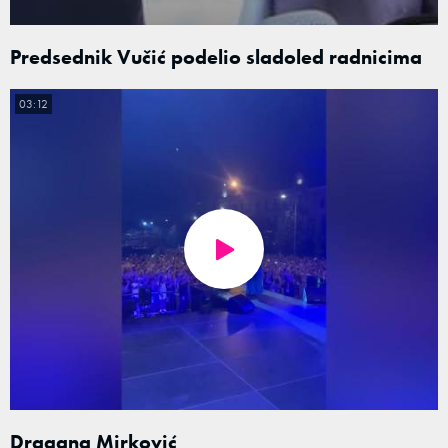
Predsednik Vučić podelio sladoled radnicima
03:12
Dragana Mirković