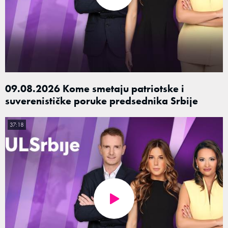
09.08.2026 Kome smetaju patriotske i
suverenističke poruke predsednika Srbije
37:18