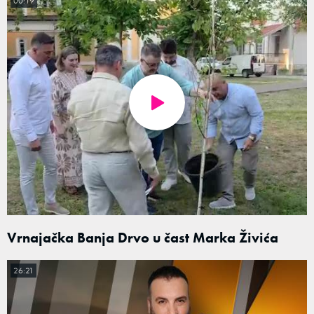
00:19
Vrnajačka Banja Drvo u čast Marka Živića
26:21