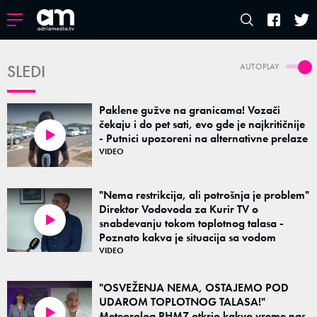
SLEDI
AUTOPLAY
Paklene gužve na granicama! Vozači
čekaju i do pet sati, evo gde je najkritičnije
- Putnici upozoreni na alternativne prelaze
02:11
VIDEO
"Nema restrikcija, ali potrošnja je problem"
Direktor Vodovoda za Kurir TV o
snabdevanju tokom toplotnog talasa -
03:15
Poznato kakva je situacija sa vodom
VIDEO
"OSVEŽENJA NEMA, OSTAJEMO POD
UDAROM TOPLOTNOG TALASA!"
Meteorolog RHMZ otkrio kakvo vreme nas
01:43