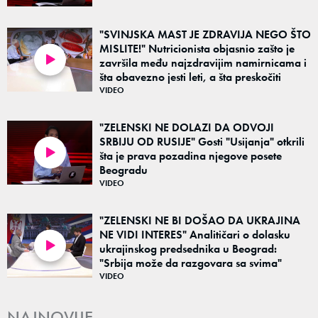
"SVINJSKA MAST JE ZDRAVIJA NEGO ŠTO
MISLITE!" Nutricionista objasnio zašto je
završila među najzdravijim namirnicama i
07:03
šta obavezno jesti leti, a šta preskočiti
VIDEO
"ZELENSKI NE DOLAZI DA ODVOJI
SRBIJU OD RUSIJE" Gosti "Usijanja" otkrili
šta je prava pozadina njegove posete
03:20
Beogradu
VIDEO
"ZELENSKI NE BI DOŠAO DA UKRAJINA
NE VIDI INTERES" Analitičari o dolasku
ukrajinskog predsednika u Beograd:
04:32
"Srbija može da razgovara sa svima"
VIDEO
NAJNOVIJE