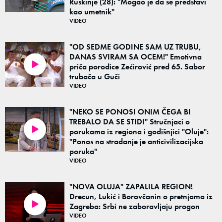
Ruskinje (28): "Mogao je da se predstavi
kao umetnik"
VIDEO
"OD SEDME GODINE SAM UZ TRUBU,
DANAS SVIRAM SA OCEM!" Emotivna
priča porodice Zećirović pred 65. Sabor
08:13
trubača u Guči
VIDEO
"NEKO SE PONOSI ONIM ČEGA BI
TREBALO DA SE STIDI" Stručnjaci o
porukama iz regiona i godišnjici "Oluje":
03:15
"Ponos na stradanje je anticivilizacijska
poruka"
VIDEO
"NOVA OLUJA" ZAPALILA REGION!
Drecun, Lukić i Borovčanin o pretnjama iz
Zagreba: Srbi ne zaboravljaju progon
03:15
VIDEO