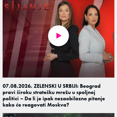
07.08.2026. ZELENSKI U SRBIJI: Beograd
pravi široku stratešku mrežu u spoljnoj
politici – Da li je ipak nezaobilazno pitanje
kako će reagovati Moskva?