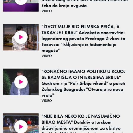
čeka do kraja avgusta
VIDEO
"ŽIVOT MU JE BIO FILMSKA PRIČA, A
TAKAV JE I KRAJ" Advokat o zaostavštini
legendarnog pevača Predraga Živkovića
01:21
Tozovca: "Isključenje iz testamenta je
moguće"
VIDEO
"KONAČNO IMAMO POLITIKU U KOJOJ
SE RAZMIŠLJA O INTERESIMA SRBIJE"
Gosti emisije "Puls Srbije vikend" o poseti
01:49
Zelenskog Beogradu: "Otvaraju se nova
vrata"
VIDEO
"NIJE BILA NEKO KO JE NASUMIČNO
BIRAO MESTA" Detektiv o turskom
državljaninu osumnjičenom za ubistvo
03:47