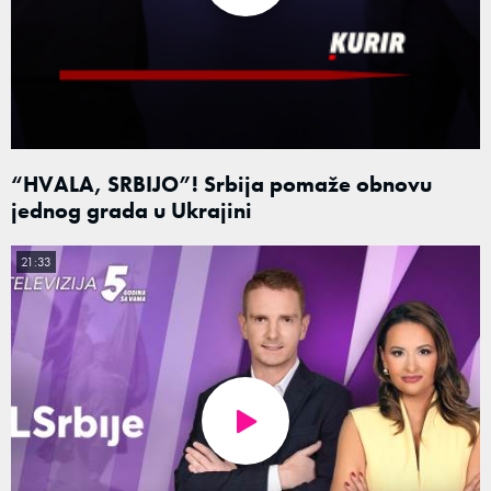
“HVALA, SRBIJO”! Srbija pomaže obnovu
jednog grada u Ukrajini
21:33