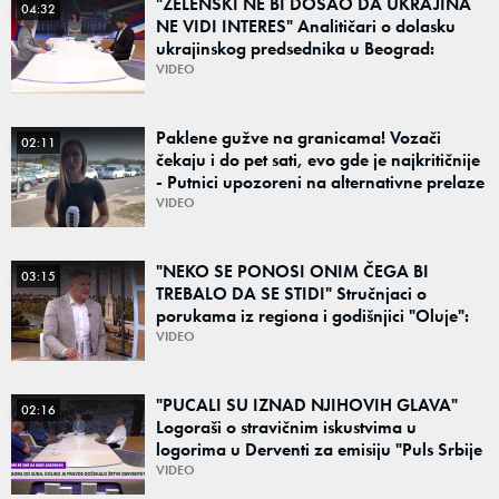
"ZELENSKI NE BI DOŠAO DA UKRAJINA
04:32
NE VIDI INTERES" Analitičari o dolasku
ukrajinskog predsednika u Beograd:
"Srbija može da razgovara sa svima"
VIDEO
Paklene gužve na granicama! Vozači
02:11
čekaju i do pet sati, evo gde je najkritičnije
- Putnici upozoreni na alternativne prelaze
VIDEO
"NEKO SE PONOSI ONIM ČEGA BI
03:15
TREBALO DA SE STIDI" Stručnjaci o
porukama iz regiona i godišnjici "Oluje":
"Ponos na stradanje je anticivilizacijska
VIDEO
poruka"
"PUCALI SU IZNAD NJIHOVIH GLAVA"
02:16
Logoraši o stravičnim iskustvima u
logorima u Derventi za emisiju "Puls Srbije
vikend": "Tada je počela velika tortura..."
VIDEO