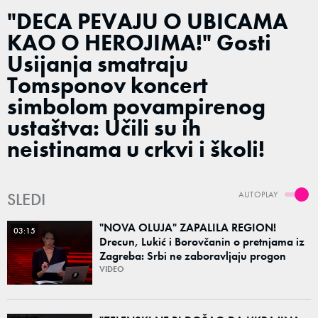
"DECA PEVAJU O UBICAMA
KAO O HEROJIMA!" Gosti
Usijanja smatraju
Tomsponov koncert
simbolom povampirenog
ustaštva: Učili su ih
neistinama u crkvi i školi!
SLEDI
AUTOPLAY
"NOVA OLUJA" ZAPALILA REGION!
03:15
Drecun, Lukić i Borovčanin o pretnjama iz
Zagreba: Srbi ne zaboravljaju progon
VIDEO