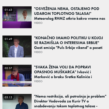
"OSVEŽENJA NEMA, OSTAJEMO POD
01:43
UDAROM TOPLOTNOG TALASA!"
Meteorolog RHMZ otkrio kakvo vreme nas
čeka do kraja avgusta
VIDEO
"KONAČNO IMAMO POLITIKU U KOJOJ
01:49
SE RAZMIŠLJA O INTERESIMA SRBIJE"
Gosti emisije "Puls Srbije vikend" o poseti
Zelenskog Beogradu: "Otvaraju se nova
VIDEO
vrata"
"SVAKA ŽENA VOLI DA POPRAVI
02:37
OPASNOG MUŠKARCA" Ivković i
Marković o braku Sretka Kalinića i
fenomenu žena koje biraju kriminalce:
VIDEO
"Neće sa nekim ko nema para"
"Nema restrikcija, ali potrošnja je problem"
03:15
Direktor Vodovoda za Kurir TV o
snabdevanju tokom toplotnog talasa -