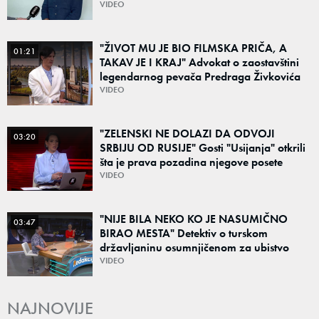
Poznato kakva je situacija sa vodom
VIDEO
"ŽIVOT MU JE BIO FILMSKA PRIČA, A
01:21
TAKAV JE I KRAJ" Advokat o zaostavštini
legendarnog pevača Predraga Živkovića
Tozovca: "Isključenje iz testamenta je
VIDEO
moguće"
"ZELENSKI NE DOLAZI DA ODVOJI
03:20
SRBIJU OD RUSIJE" Gosti "Usijanja" otkrili
šta je prava pozadina njegove posete
Beogradu
VIDEO
"NIJE BILA NEKO KO JE NASUMIČNO
03:47
BIRAO MESTA" Detektiv o turskom
državljaninu osumnjičenom za ubistvo
Ruskinje (28): "Mogao je da se predstavi
VIDEO
kao umetnik"
NAJNOVIJE