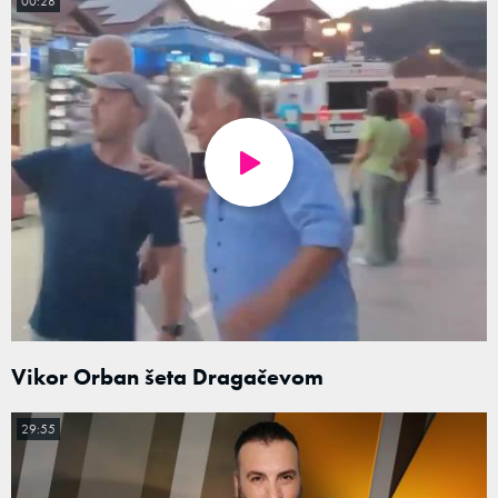
00:28
Vikor Orban šeta Dragačevom
29:55