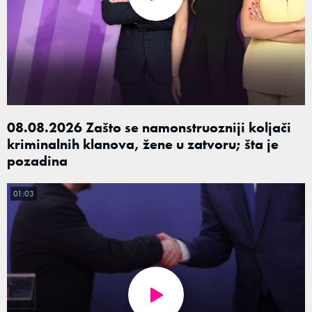
08.08.2026 Zašto se namonstruozniji koljači
kriminalnih klanova, žene u zatvoru; šta je
pozadina
01:03