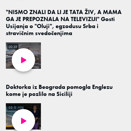
"NISMO ZNALI DA LI JE TATA ŽIV, A MAMA
GA JE PREPOZNALA NA TELEVIZIJI" Gosti
Usijanja o "Oluji", egzodusu Srba i
stravičnim svedočenjima
00:33
Doktorka iz Beograda pomogla Englezu
kome je pozlilo na Siciliji
03:11