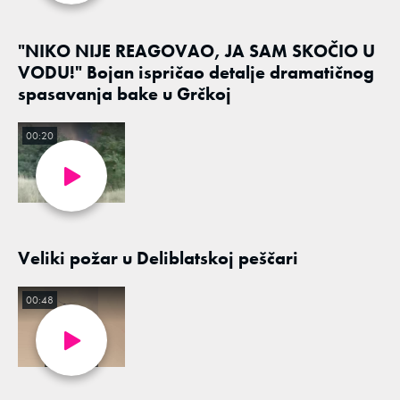
"NIKO NIJE REAGOVAO, JA SAM SKOČIO U
VODU!" Bojan ispričao detalje dramatičnog
spasavanja bake u Grčkoj
00:20
Veliki požar u Deliblatskoj peščari
00:48