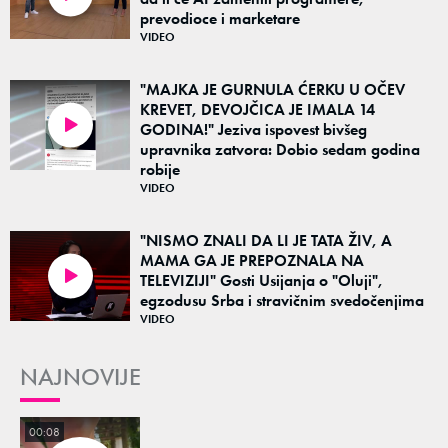
prevodioce i marketare
VIDEO
"MAJKA JE GURNULA ĆERKU U OČEV
KREVET, DEVOJČICA JE IMALA 14
GODINA!" Jeziva ispovest bivšeg
01:55
upravnika zatvora: Dobio sedam godina
robije
VIDEO
"NISMO ZNALI DA LI JE TATA ŽIV, A
MAMA GA JE PREPOZNALA NA
TELEVIZIJI" Gosti Usijanja o "Oluji",
04:58
egzodusu Srba i stravičnim svedočenjima
VIDEO
NAJNOVIJE
00:08