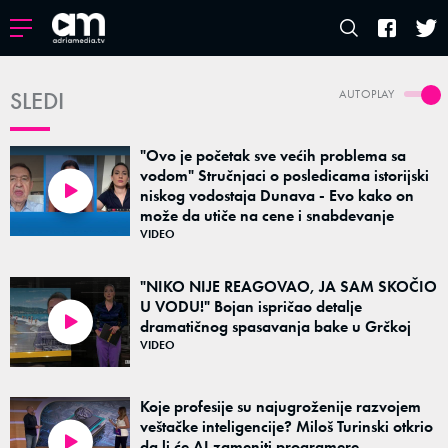
SLEDI
AUTOPLAY
"Ovo je početak sve većih problema sa
vodom" Stručnjaci o posledicama istorijski
niskog vodostaja Dunava - Evo kako on
02:41
može da utiče na cene i snabdevanje
VIDEO
"NIKO NIJE REAGOVAO, JA SAM SKOČIO
U VODU!" Bojan ispričao detalje
dramatičnog spasavanja bake u Grčkoj
03:11
VIDEO
Koje profesije su najugroženije razvojem
veštačke inteligencije? Miloš Turinski otkrio
da li će AI zameniti programere,
02:50