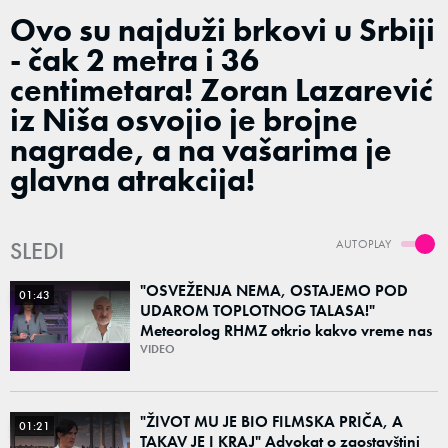
Ovo su najduži brkovi u Srbiji
- čak 2 metra i 36
centimetara! Zoran Lazarević
iz Niša osvojio je brojne
nagrade, a na vašarima je
glavna atrakcija!
SLEDI
AUTOPLAY
"OSVEŽENJA NEMA, OSTAJEMO POD
01:43
UDAROM TOPLOTNOG TALASA!"
Meteorolog RHMZ otkrio kakvo vreme nas
čeka do kraja avgusta
VIDEO
"ŽIVOT MU JE BIO FILMSKA PRIČA, A
01:21
TAKAV JE I KRAJ" Advokat o zaostavštini