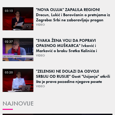
"NOVA OLUJA" ZAPALILA REGION!
03:15
Drecun, Lukić i Borovčanin o pretnjama iz
Zagreba: Srbi ne zaboravljaju progon
VIDEO
"SVAKA ŽENA VOLI DA POPRAVI
02:37
OPASNOG MUŠKARCA" Ivković i
Marković o braku Sretka Kalinića i
fenomenu žena koje biraju kriminalce:
VIDEO
"Neće sa nekim ko nema para"
"ZELENSKI NE DOLAZI DA ODVOJI
03:20
SRBIJU OD RUSIJE" Gosti "Usijanja" otkrili
šta je prava pozadina njegove posete
Beogradu
VIDEO
NAJNOVIJE