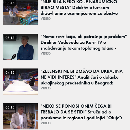
"NIJE BILA NEKO KO JE NASUMIČNO
03:47
BIRAO MESTA" Detektiv o turskom
državljaninu osumnjičenom za ubistvo
Ruskinje (28): "Mogao je da se predstavi
VIDEO
kao umetnik"
"Nema restrikcija, ali potrošnja je problem"
03:15
Direktor Vodovoda za Kurir TV o
snabdevanju tokom toplotnog talasa -
Poznato kakva je situacija sa vodom
VIDEO
"ZELENSKI NE BI DOŠAO DA UKRAJINA
04:32
NE VIDI INTERES" Analitičari o dolasku
ukrajinskog predsednika u Beograd:
"Srbija može da razgovara sa svima"
VIDEO
"NEKO SE PONOSI ONIM ČEGA BI
03:15
TREBALO DA SE STIDI" Stručnjaci o
porukama iz regiona i godišnjici "Oluje":
"Ponos na stradanje je anticivilizacijska
VIDEO
poruka"