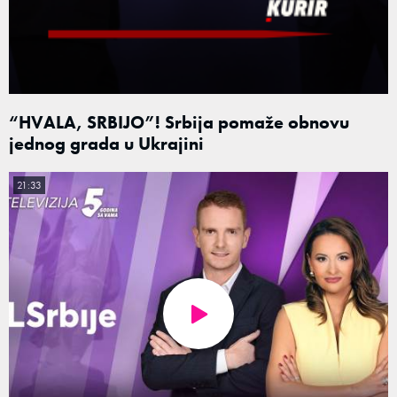
“HVALA, SRBIJO”! Srbija pomaže obnovu
jednog grada u Ukrajini
21:33