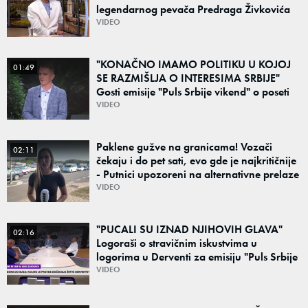
legendarnog pevača Predraga Živkovića
Tozovca: "Isključenje iz testamenta je
VIDEO
moguće"
"KONAČNO IMAMO POLITIKU U KOJOJ
01:49
SE RAZMIŠLJA O INTERESIMA SRBIJE"
Gosti emisije "Puls Srbije vikend" o poseti
Zelenskog Beogradu: "Otvaraju se nova
VIDEO
vrata"
Paklene gužve na granicama! Vozači
02:11
čekaju i do pet sati, evo gde je najkritičnije
- Putnici upozoreni na alternativne prelaze
VIDEO
"PUCALI SU IZNAD NJIHOVIH GLAVA"
02:16
Logoraši o stravičnim iskustvima u
logorima u Derventi za emisiju "Puls Srbije
vikend": "Tada je počela velika tortura..."
VIDEO