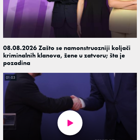
08.08.2026 Zašto se namonstruozniji koljači
kriminalnih klanova, žene u zatvoru; šta je
pozadina
01:03