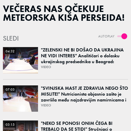
VEČERAS NAS OČEKUJE
METEORSKA KIŠA PERSEIDA!
SLEDI
AUTOPLAY
"ZELENSKI NE BI DOŠAO DA UKRAJINA
04:32
NE VIDI INTERES" Analitičari o dolasku
ukrajinskog predsednika u Beograd:
"Srbija može da razgovara sa svima"
VIDEO
"SVINJSKA MAST JE ZDRAVIJA NEGO ŠTO
07:03
MISLITE!" Nutricionista objasnio zašto je
završila među najzdravijim namirnicama i
šta obavezno jesti leti, a šta preskočiti
VIDEO
"NEKO SE PONOSI ONIM ČEGA BI
03:15
TREBALO DA SE STIDI" Stručnjaci o