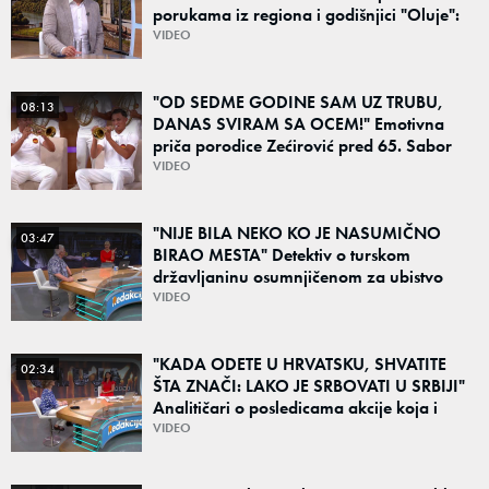
porukama iz regiona i godišnjici "Oluje":
"Ponos na stradanje je anticivilizacijska
VIDEO
poruka"
"OD SEDME GODINE SAM UZ TRUBU,
08:13
DANAS SVIRAM SA OCEM!" Emotivna
priča porodice Zećirović pred 65. Sabor
trubača u Guči
VIDEO
"NIJE BILA NEKO KO JE NASUMIČNO
03:47
BIRAO MESTA" Detektiv o turskom
državljaninu osumnjičenom za ubistvo
Ruskinje (28): "Mogao je da se predstavi
VIDEO
kao umetnik"
"KADA ODETE U HRVATSKU, SHVATITE
02:34
ŠTA ZNAČI: LAKO JE SRBOVATI U SRBIJI"
Analitičari o posledicama akcije koja i
danas deli region: "To su teške i bolne
VIDEO
priče"