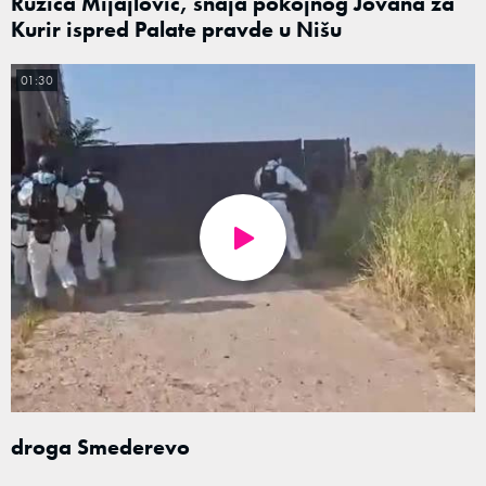
Ružica Mijajlović, snaja pokojnog Jovana za
Kurir ispred Palate pravde u Nišu
01:30
droga Smederevo