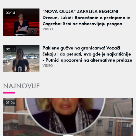
"NOVA OLUJA" ZAPALILA REGION!
03:15
Drecun, Lukić i Borovčanin o pretnjama iz
Zagreba: Srbi ne zaboravljaju progon
VIDEO
Paklene gužve na granicama! Vozači
02:11
čekaju i do pet sati, evo gde je najkritičnije
- Putnici upozoreni na alternativne prelaze
VIDEO
NAJNOVIJE
01:04