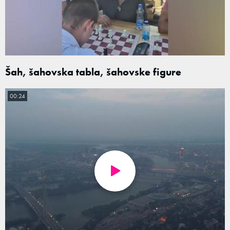
Šah, šahovska tabla, šahovske figure
00:24