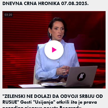
DNEVNA CRNA HRONIKA 07.08.2025.
03:20
"ZELENSKI NE DOLAZI DA ODVOJI SRBIJU OD
RUSIJE" Gosti "Usijanja" otkrili šta je prava
pozadina njegove posete Beogradu