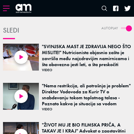
SLEDI
AUTOPLAY
"SVINJSKA MAST JE ZDRAVIJA NEGO ŠTO
MISLITE!" Nutricionista objasnio zašto je
završila među najzdravijim namirnicama i
07:03
šta obavezno jesti leti, a šta preskočiti
VIDEO
"Nema restrikcija, ali potrošnja je problem"
Direktor Vodovoda za Kurir TV o
snabdevanju tokom toplotnog talasa -
03:15
Poznato kakva je situacija sa vodom
VIDEO
"ŽIVOT MU JE BIO FILMSKA PRIČA, A
TAKAV JE I KRAJ" Advokat o zaostavštini