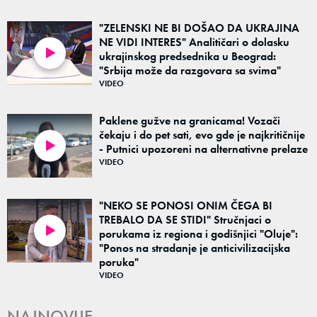
"ZELENSKI NE BI DOŠAO DA UKRAJINA
NE VIDI INTERES" Analitičari o dolasku
ukrajinskog predsednika u Beograd:
04:32
"Srbija može da razgovara sa svima"
VIDEO
Paklene gužve na granicama! Vozači
čekaju i do pet sati, evo gde je najkritičnije
- Putnici upozoreni na alternativne prelaze
02:11
VIDEO
"NEKO SE PONOSI ONIM ČEGA BI
TREBALO DA SE STIDI" Stručnjaci o
porukama iz regiona i godišnjici "Oluje":
03:15
"Ponos na stradanje je anticivilizacijska
poruka"
VIDEO
NAJNOVIJE