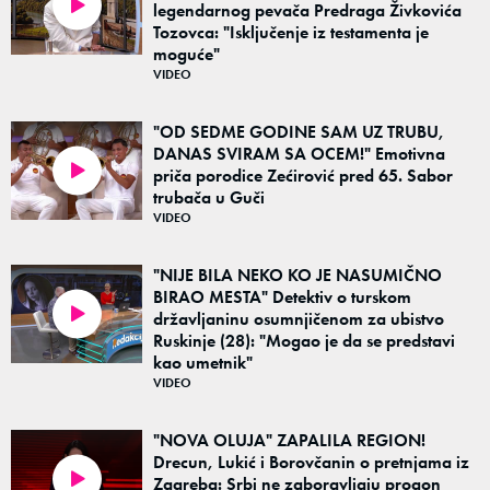
legendarnog pevača Predraga Živkovića
01:21
Tozovca: "Isključenje iz testamenta je
moguće"
VIDEO
"OD SEDME GODINE SAM UZ TRUBU,
DANAS SVIRAM SA OCEM!" Emotivna
priča porodice Zećirović pred 65. Sabor
08:13
trubača u Guči
VIDEO
"NIJE BILA NEKO KO JE NASUMIČNO
BIRAO MESTA" Detektiv o turskom
državljaninu osumnjičenom za ubistvo
03:47
Ruskinje (28): "Mogao je da se predstavi
kao umetnik"
VIDEO
"NOVA OLUJA" ZAPALILA REGION!
Drecun, Lukić i Borovčanin o pretnjama iz
Zagreba: Srbi ne zaboravljaju progon
03:15