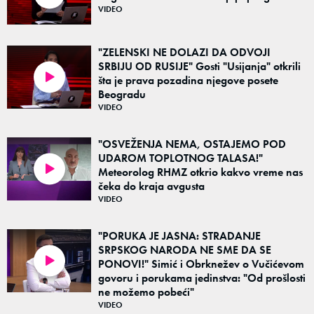
VIDEO
"ZELENSKI NE DOLAZI DA ODVOJI
SRBIJU OD RUSIJE" Gosti "Usijanja" otkrili
šta je prava pozadina njegove posete
03:20
Beogradu
VIDEO
"OSVEŽENJA NEMA, OSTAJEMO POD
UDAROM TOPLOTNOG TALASA!"
Meteorolog RHMZ otkrio kakvo vreme nas
01:43
čeka do kraja avgusta
VIDEO
"PORUKA JE JASNA: STRADANJE
SRPSKOG NARODA NE SME DA SE
PONOVI!" Simić i Obrknežev o Vučićevom
03:02
govoru i porukama jedinstva: "Od prošlosti
ne možemo pobeći"
VIDEO