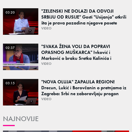
"ZELENSKI NE DOLAZI DA ODVOJI
03:20
SRBIJU OD RUSIJE" Gosti "Usijanja" otkrili
šta je prava pozadina njegove posete
Beogradu
VIDEO
"SVAKA ŽENA VOLI DA POPRAVI
02:37
OPASNOG MUŠKARCA" Ivković i
Marković o braku Sretka Kalinića i
fenomenu žena koje biraju kriminalce:
VIDEO
"Neće sa nekim ko nema para"
"NOVA OLUJA" ZAPALILA REGION!
03:15
Drecun, Lukić i Borovčanin o pretnjama iz
Zagreba: Srbi ne zaboravljaju progon
VIDEO
NAJNOVIJE