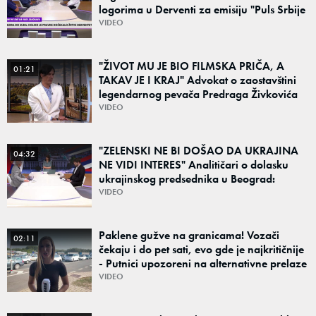
logorima u Derventi za emisiju "Puls Srbije
vikend": "Tada je počela velika tortura..."
VIDEO
"ŽIVOT MU JE BIO FILMSKA PRIČA, A
01:21
TAKAV JE I KRAJ" Advokat o zaostavštini
legendarnog pevača Predraga Živkovića
Tozovca: "Isključenje iz testamenta je
VIDEO
moguće"
"ZELENSKI NE BI DOŠAO DA UKRAJINA
04:32
NE VIDI INTERES" Analitičari o dolasku
ukrajinskog predsednika u Beograd:
"Srbija može da razgovara sa svima"
VIDEO
Paklene gužve na granicama! Vozači
02:11
čekaju i do pet sati, evo gde je najkritičnije
- Putnici upozoreni na alternativne prelaze
VIDEO