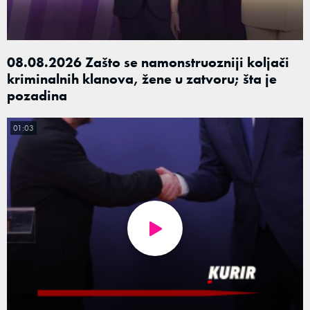
08.08.2026 Zašto se namonstruozniji koljači
kriminalnih klanova, žene u zatvoru; šta je
pozadina
01:03