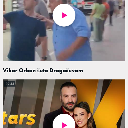
Vikor Orban šeta Dragačevom
29:55