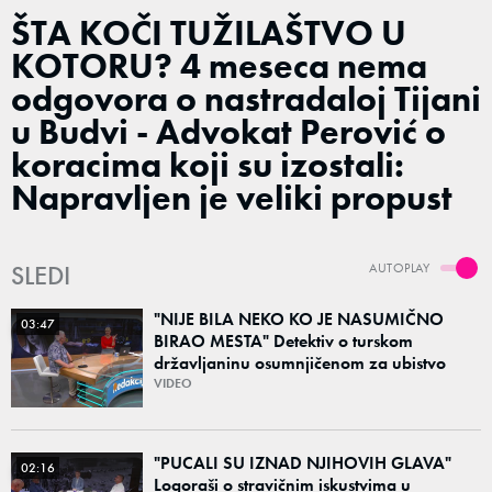
ŠTA KOČI TUŽILAŠTVO U
KOTORU? 4 meseca nema
odgovora o nastradaloj Tijani
u Budvi - Advokat Perović o
koracima koji su izostali:
Napravljen je veliki propust
SLEDI
AUTOPLAY
"NIJE BILA NEKO KO JE NASUMIČNO
03:47
BIRAO MESTA" Detektiv o turskom
državljaninu osumnjičenom za ubistvo
Ruskinje (28): "Mogao je da se predstavi
VIDEO
kao umetnik"
"PUCALI SU IZNAD NJIHOVIH GLAVA"
02:16
Logoraši o stravičnim iskustvima u