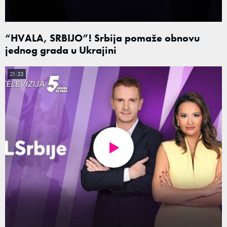
“HVALA, SRBIJO”! Srbija pomaže obnovu
jednog grada u Ukrajini
21:33