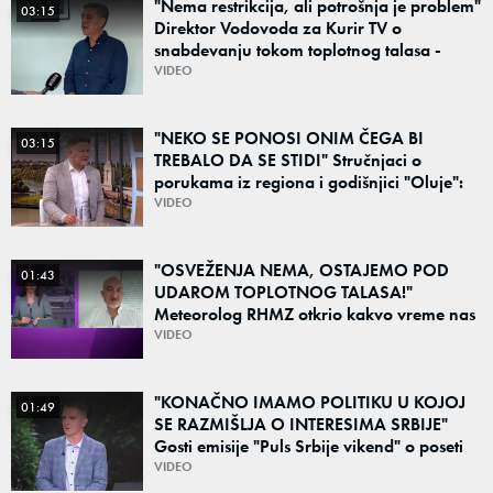
"Nema restrikcija, ali potrošnja je problem"
03:15
Direktor Vodovoda za Kurir TV o
snabdevanju tokom toplotnog talasa -
Poznato kakva je situacija sa vodom
VIDEO
"NEKO SE PONOSI ONIM ČEGA BI
03:15
TREBALO DA SE STIDI" Stručnjaci o
porukama iz regiona i godišnjici "Oluje":
"Ponos na stradanje je anticivilizacijska
VIDEO
poruka"
"OSVEŽENJA NEMA, OSTAJEMO POD
01:43
UDAROM TOPLOTNOG TALASA!"
Meteorolog RHMZ otkrio kakvo vreme nas
čeka do kraja avgusta
VIDEO
"KONAČNO IMAMO POLITIKU U KOJOJ
01:49
SE RAZMIŠLJA O INTERESIMA SRBIJE"
Gosti emisije "Puls Srbije vikend" o poseti
Zelenskog Beogradu: "Otvaraju se nova
VIDEO
vrata"