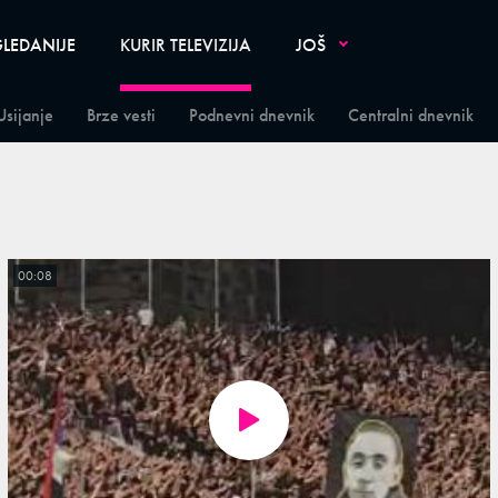
LEDANIJE
KURIR TELEVIZIJA
JOŠ
Usijanje
Brze vesti
Podnevni dnevnik
Centralni dnevnik
00:08