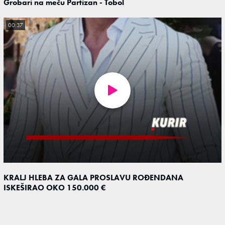
Grobari na meču Partizan - Tobol
00:37
KRALJ HLEBA ZA GALA PROSLAVU ROĐENDANA
ISKEŠIRAO OKO 150.000 €