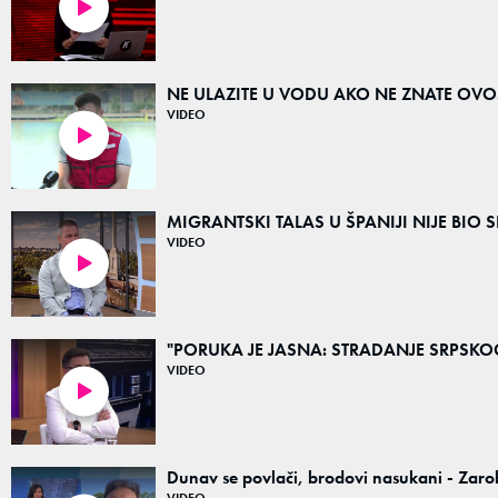
03:15
NE ULAZITE U VODU AKO NE ZNATE OVO! Ins
VIDEO
03:32
MIGRANTSKI TALAS U ŠPANIJI NIJE BIO SPONT
VIDEO
02:27
"PORUKA JE JASNA: STRADANJE SRPSKOG 
VIDEO
03:02
Dunav se povlači, brodovi nasukani - Zaroblj
VIDEO