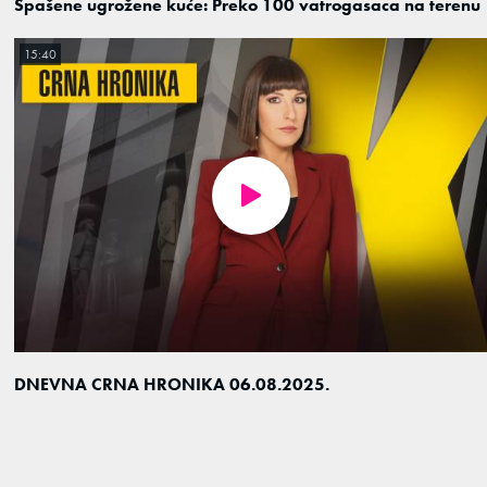
Spašene ugrožene kuće: Preko 100 vatrogasaca na terenu
15:40
DNEVNA CRNA HRONIKA 06.08.2025.