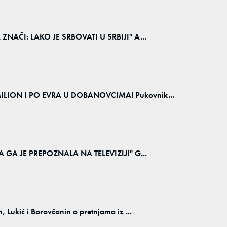
NAČI: LAKO JE SRBOVATI U SRBIJI" A...
LION I PO EVRA U DOBANOVCIMA! Pukovnik...
 GA JE PREPOZNALA NA TELEVIZIJI" G...
kić i Borovčanin o pretnjama iz ...