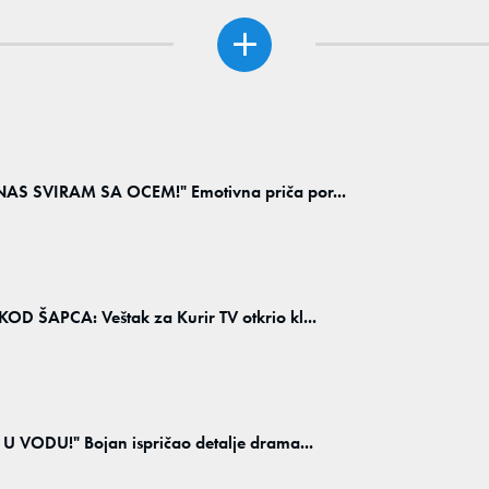
 SVIRAM SA OCEM!" Emotivna priča por...
APCA: Veštak za Kurir TV otkrio kl...
ODU!" Bojan ispričao detalje drama...