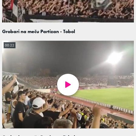
Grobari na meču Partizan - Tobol
00:22