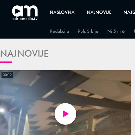
NASLOVNA
NAJNOVIJE
NAJG
Redakcija
Puls Srbije
Ni 5 ni 6
NAJNOVIJE
00:19