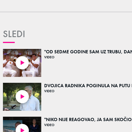
SLEDI
"OD SEDME GODINE SAM UZ TRUBU, DANAS
VIDEO
08:13
DVOJICA RADNIKA POGINULA NA PUTU KOD Š
VIDEO
03:12
"NIKO NIJE REAGOVAO, JA SAM SKOČIO U V
VIDEO
03:11