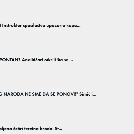
truktor spasilaštva upozorio kupa...
AN? Analitičari otkrili šta se ...
NARODA NE SME DA SE PONOVI!" Simić i...
ena četiri teretna broda! St...