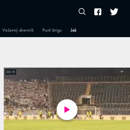
Večernji dnevnik
Pusti brigu
Još
00:15