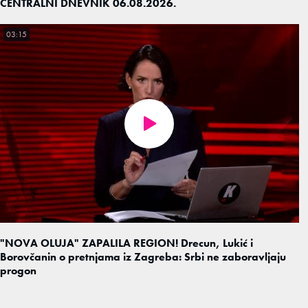
CENTRALNI DNEVNIK 06.08.2026.
03:15
"NOVA OLUJA" ZAPALILA REGION! Drecun, Lukić i
Borovčanin o pretnjama iz Zagreba: Srbi ne zaboravljaju
progon