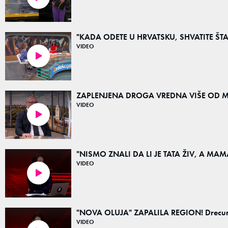
"KADA ODETE U HRVATSKU, SHVATITE ŠTA Z
VIDEO
02:34
ZAPLENJENA DROGA VREDNA VIŠE OD MI
VIDEO
02:44
"NISMO ZNALI DA LI JE TATA ŽIV, A MAMA
VIDEO
04:58
"NOVA OLUJA" ZAPALILA REGION! Drecun, Lu
VIDEO