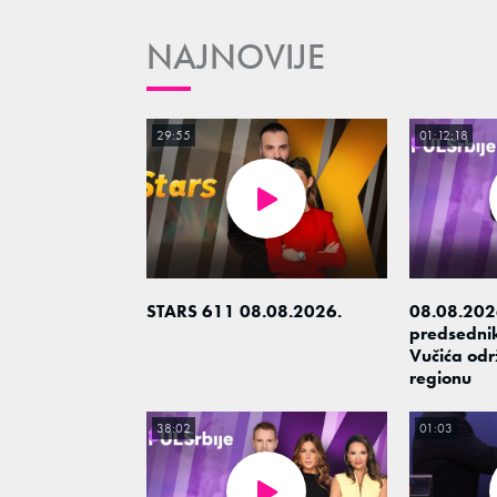
NAJNOVIJE
29:55
01:12:18
STARS 611 08.08.2026.
08.08.2026
predsedni
Vučića odr
regionu
38:02
01:03