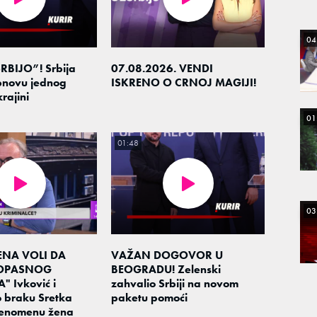
04
RBIJO”! Srbija
07.08.2026. VENDI
novu jednog
ISKRENO O CRNOJ MAGIJI!
rajini
01
01:48
03
ENA VOLI DA
VAŽAN DOGOVOR U
 OPASNOG
BEOGRADU! Zelenski
 Ivković i
zahvalio Srbiji na novom
 braku Sretka
paketu pomoći
 fenomenu žena