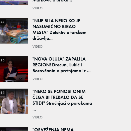
VIDEO
"NIJE BILA NEKO KO JE
:47
NASUMIČNO BIRAO
MESTA" Detektiv o turskom
državlja...
VIDEO
"NOVA OLUJA" ZAPALILA
:15
REGION! Drecun, Lukić i
Borovčanin o pretnjama iz ...
VIDEO
"NEKO SE PONOSI ONIM
:15
ČEGA BI TREBALO DA SE
STIDI" Stručnjaci o porukama
...
VIDEO
"OSVEŽENJA NEMA,