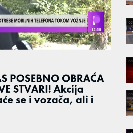
03
03
AS POSEBNO OBRAĆA
E STVARI! Akcija
03
će se i vozača, ali i