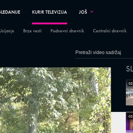
LEDANIJE
KURIR TELEVIZIJA
JOŠ
Usijanje
Brze vesti
Podnevni dnevnik
Centralni dnevnik
S
02
02