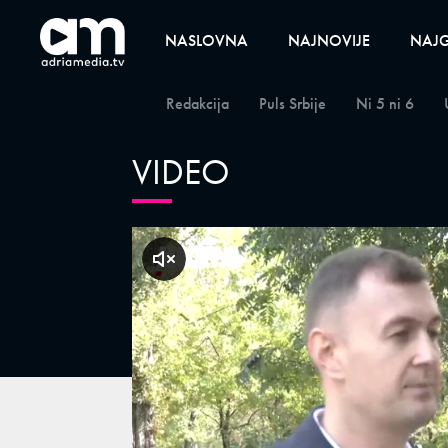
NASLOVNA
NAJNOVIJE
NAJG
Redakcija
Puls Srbije
Ni 5 ni 6
VIDEO
klikni za zvuk