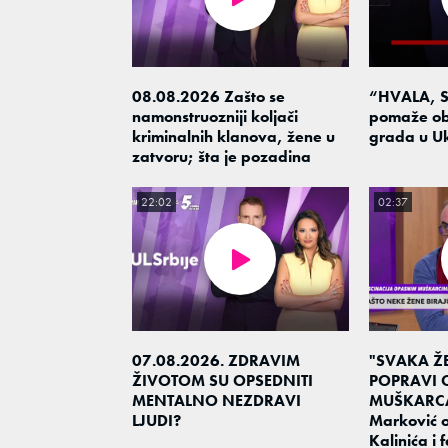
08.08.2026 Zašto se
“HVALA, S
namonstruozniji koljači
pomaže ob
kriminalnih klanova, žene u
grada u Uk
zatvoru; šta je pozadina
22:02
02:37
07.08.2026. ZDRAVIM
"SVAKA Ž
ŽIVOTOM SU OPSEDNITI
POPRAVI
MENTALNO NEZDRAVI
MUŠKARCA"
LJUDI?
Marković o
Kalinića i