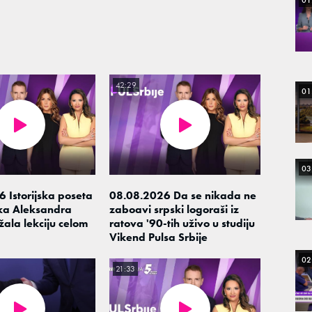
01
42:29
01
03
 Istorijska poseta
08.08.2026 Da se nikada ne
ka Aleksandra
zaboavi srpski logoraši iz
žala lekciju celom
ratova '90-tih uživo u studiju
Vikend Pulsa Srbije
02
21:33