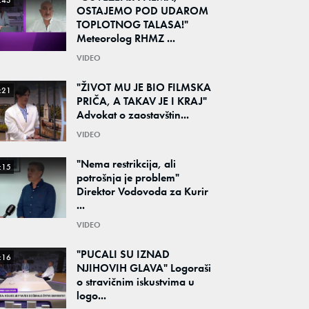
:43
OSTAJEMO POD UDAROM
TOPLOTNOG TALASA!"
Meteorolog RHMZ ...
VIDEO
"ŽIVOT MU JE BIO FILMSKA
:21
PRIČA, A TAKAV JE I KRAJ"
Advokat o zaostavštin...
VIDEO
"Nema restrikcija, ali
:15
potrošnja je problem"
Direktor Vodovoda za Kurir
...
VIDEO
"PUCALI SU IZNAD
:16
NJIHOVIH GLAVA" Logoraši
o stravičnim iskustvima u
logo...