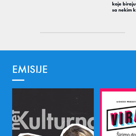
koje biraj
sa nekim 
EMISIJE