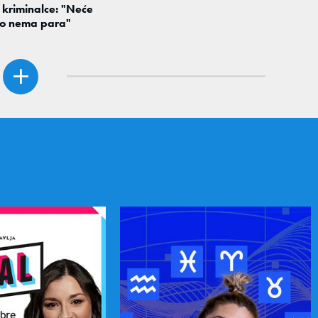
u kriminalce: "Neće
ko nema para"