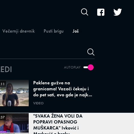
Večernji dnevnik
Pusti brigu
Još
LEDI
AUTOPLAY
Paklene gužve na
:11
granicama! Vozači čekaju i
do pet sati, evo gde je najk...
VIDEO
"SVAKA ŽENA VOLI DA
:37
POPRAVI OPASNOG
MUŠKARCA" Ivković i
Marković o braku...