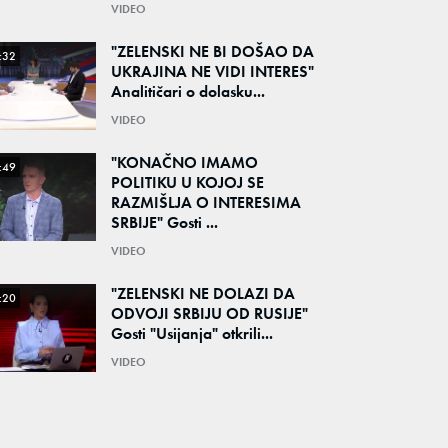
VIDEO
"ZELENSKI NE BI DOŠAO DA
:32
UKRAJINA NE VIDI INTERES"
Analitičari o dolasku...
VIDEO
"KONAČNO IMAMO
:49
POLITIKU U KOJOJ SE
RAZMIŠLJA O INTERESIMA
SRBIJE" Gosti ...
VIDEO
"ZELENSKI NE DOLAZI DA
:20
ODVOJI SRBIJU OD RUSIJE"
Gosti "Usijanja" otkrili...
VIDEO