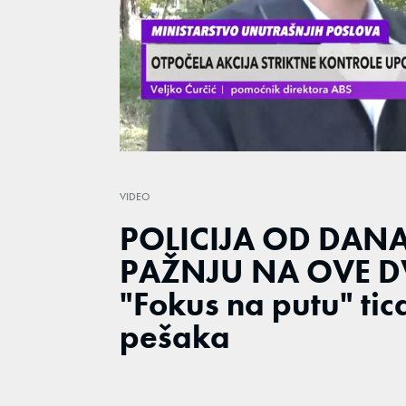
Loaded
:
19.37%
/
Unmute
VIDEO
POLICIJA OD DAN
PAŽNJU NA OVE DV
"Fokus na putu" tica
pešaka