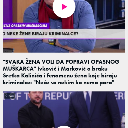
"SVAKA ŽENA VOLI DA POPRAVI OPASNOG
MUŠKARCA" Ivković i Marković o braku
Sretka Kalinića i fenomenu žena koje biraju
kriminalce: "Neće sa nekim ko nema para"
01:48