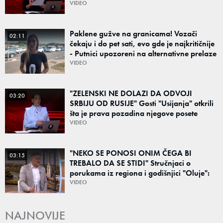
VIDEO
Paklene gužve na granicama! Vozači
02:11
čekaju i do pet sati, evo gde je najkritičnije
- Putnici upozoreni na alternativne prelaze
VIDEO
"ZELENSKI NE DOLAZI DA ODVOJI
03:20
SRBIJU OD RUSIJE" Gosti "Usijanja" otkrili
šta je prava pozadina njegove posete
Beogradu
VIDEO
"NEKO SE PONOSI ONIM ČEGA BI
03:15
TREBALO DA SE STIDI" Stručnjaci o
porukama iz regiona i godišnjici "Oluje":
"Ponos na stradanje je anticivilizacijska
VIDEO
poruka"
NAJNOVIJE