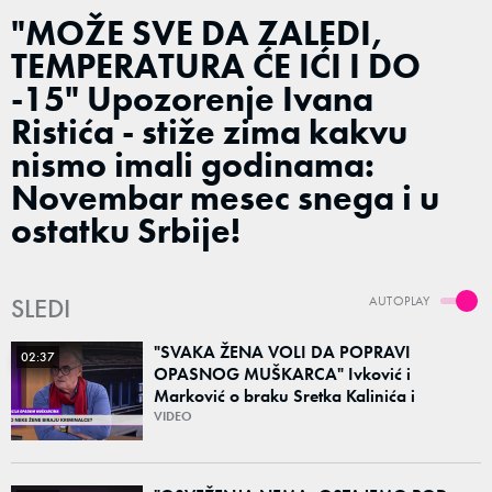
"MOŽE SVE DA ZALEDI,
TEMPERATURA ĆE IĆI I DO
-15" Upozorenje Ivana
Ristića - stiže zima kakvu
nismo imali godinama:
Novembar mesec snega i u
ostatku Srbije!
SLEDI
AUTOPLAY
"SVAKA ŽENA VOLI DA POPRAVI
02:37
OPASNOG MUŠKARCA" Ivković i
Marković o braku Sretka Kalinića i
fenomenu žena koje biraju kriminalce:
VIDEO
"Neće sa nekim ko nema para"