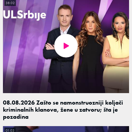
38:02
08.08.2026 Zašto se namonstruozniji koljači
kriminalnih klanova, žene u zatvoru; šta je
pozadina
01:03