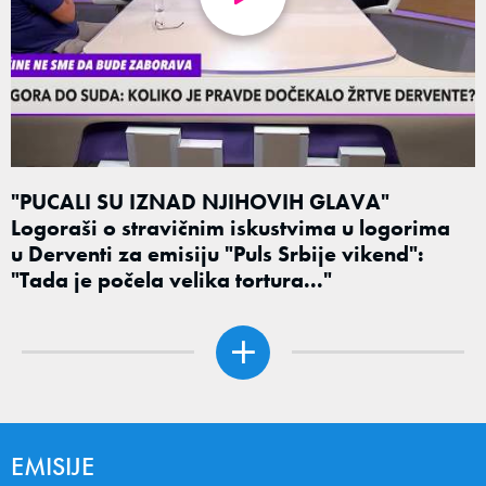
"PUCALI SU IZNAD NJIHOVIH GLAVA"
Logoraši o stravičnim iskustvima u logorima
u Derventi za emisiju "Puls Srbije vikend":
"Tada je počela velika tortura..."
EMISIJE