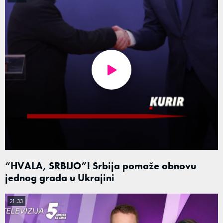
“HVALA, SRBIJO”! Srbija pomaže obnovu
jednog grada u Ukrajini
21:33