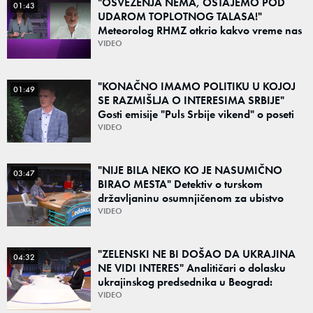
"OSVEŽENJA NEMA, OSTAJEMO POD
01:43
UDAROM TOPLOTNOG TALASA!"
Meteorolog RHMZ otkrio kakvo vreme nas
čeka do kraja avgusta
VIDEO
"KONAČNO IMAMO POLITIKU U KOJOJ
01:49
SE RAZMIŠLJA O INTERESIMA SRBIJE"
Gosti emisije "Puls Srbije vikend" o poseti
Zelenskog Beogradu: "Otvaraju se nova
VIDEO
vrata"
"NIJE BILA NEKO KO JE NASUMIČNO
03:47
BIRAO MESTA" Detektiv o turskom
državljaninu osumnjičenom za ubistvo
Ruskinje (28): "Mogao je da se predstavi
VIDEO
kao umetnik"
"ZELENSKI NE BI DOŠAO DA UKRAJINA
04:32
NE VIDI INTERES" Analitičari o dolasku
ukrajinskog predsednika u Beograd:
"Srbija može da razgovara sa svima"
VIDEO