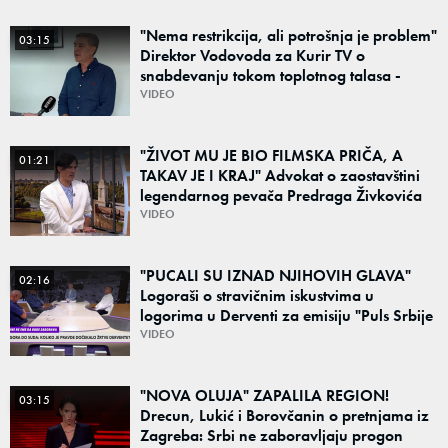
"Nema restrikcija, ali potrošnja je problem"
03:15
Direktor Vodovoda za Kurir TV o
snabdevanju tokom toplotnog talasa -
Poznato kakva je situacija sa vodom
VIDEO
"ŽIVOT MU JE BIO FILMSKA PRIČA, A
01:21
TAKAV JE I KRAJ" Advokat o zaostavštini
legendarnog pevača Predraga Živkovića
Tozovca: "Isključenje iz testamenta je
VIDEO
moguće"
"PUCALI SU IZNAD NJIHOVIH GLAVA"
02:16
Logoraši o stravičnim iskustvima u
logorima u Derventi za emisiju "Puls Srbije
vikend": "Tada je počela velika tortura..."
VIDEO
"NOVA OLUJA" ZAPALILA REGION!
03:15
Drecun, Lukić i Borovčanin o pretnjama iz
Zagreba: Srbi ne zaboravljaju progon