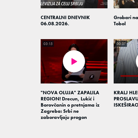
CENTRALNI DNEVNIK
Grobari na
06.08.2026.
Tobol
03:15
00:37
"NOVA OLUJA" ZAPALILA
KRALJ HL
REGION! Drecun, Lukić i
PROSLAV
Borovčanin o pretnjama iz
ISKEŠIRA
Zagreba: Srbi ne
zaboravljaju progon