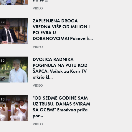
VIDEO
ZAPLENJENA DROGA
:44
VREDNA VIŠE OD MILION I
PO EVRA U
DOBANOVCIMA! Pukovnik...
VIDEO
DVOJICA RADNIKA
:12
POGINULA NA PUTU KOD
ŠAPCA: Veštak za Kurir TV
otkrio kl...
VIDEO
"OD SEDME GODINE SAM
:13
UZ TRUBU, DANAS SVIRAM
SA OCEM!" Emotivna priča
por...
VIDEO