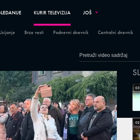
LEDANIJE
KURIR TELEVIZIJA
JOŠ
Usijanje
Brze vesti
Podnevni dnevnik
Centralni dnevnik
S
03
02