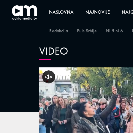
NASLOVNA
NAJNOVIJE
NAJG
Redakcija
Puls Srbije
Ni 5 ni 6
VIDEO
klikni za zvuk