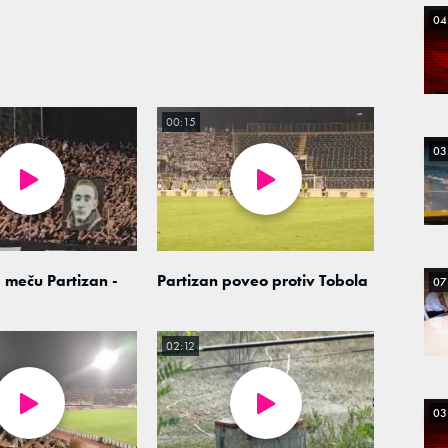
04
00:15
03
 meču Partizan -
Partizan poveo protiv Tobola
07
02:12
03