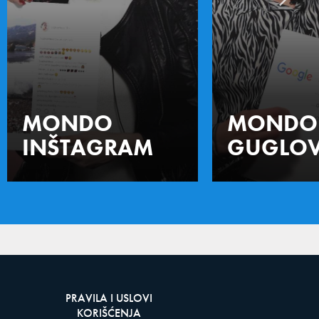
MONDO
MONDO
INŠTAGRAM
GUGLOV
PRAVILA I USLOVI
KORIŠĆENJA