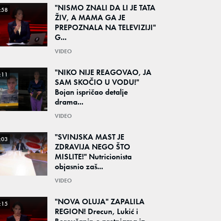
"NISMO ZNALI DA LI JE TATA
:58
ŽIV, A MAMA GA JE
PREPOZNALA NA TELEVIZIJI"
G...
VIDEO
"NIKO NIJE REAGOVAO, JA
:11
SAM SKOČIO U VODU!"
Bojan ispričao detalje
drama...
VIDEO
"SVINJSKA MAST JE
:03
ZDRAVIJA NEGO ŠTO
MISLITE!" Nutricionista
objasnio zaš...
VIDEO
"NOVA OLUJA" ZAPALILA
:15
REGION! Drecun, Lukić i