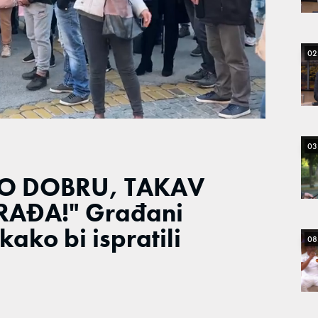
02
03
O DOBRU, TAKAV
RAĐA!" Građani
kako bi ispratili
08