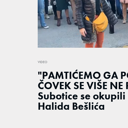
Loaded
:
28.12%
/
Unmute
VIDEO
"PAMTIĆEMO GA P
ČOVEK SE VIŠE NE 
Subotice se okupili 
Halida Bešlića