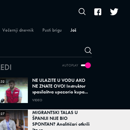
Večernji dnevnik
Pusti brigu
Još
LEDI
AUTOPLAY
NE ULAZITE U VODU AKO
:32
NE ZNATE OVO! Instruktor
spasilaštva upozorio kupa...
VIDEO
MIGRANTSKI TALAS U
:27
ŠPANIJI NIJE BIO
SPONTAN? Analitičari otkrili
šta se ...