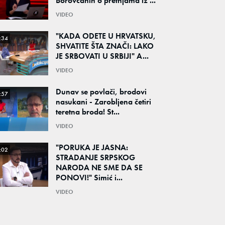
Borovčanin o pretnjama iz ...
VIDEO
"KADA ODETE U HRVATSKU,
:34
SHVATITE ŠTA ZNAČI: LAKO
JE SRBOVATI U SRBIJI" A...
VIDEO
Dunav se povlači, brodovi
:57
nasukani - Zarobljena četiri
teretna broda! St...
VIDEO
"PORUKA JE JASNA:
:02
STRADANJE SRPSKOG
NARODA NE SME DA SE
PONOVI!" Simić i...
VIDEO