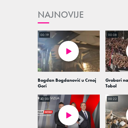
NAJNOVIJE
00:19
00:08
Bogdan Bogdanović u Crnoj
Grobari na
Gori
Tobol
42:00
00:22