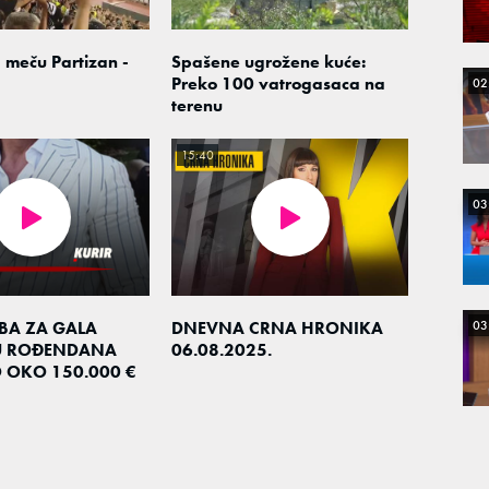
 meču Partizan -
Spašene ugrožene kuće:
Preko 100 vatrogasaca na
02
terenu
15:40
03
03
EBA ZA GALA
DNEVNA CRNA HRONIKA
U ROĐENDANA
06.08.2025.
O OKO 150.000 €