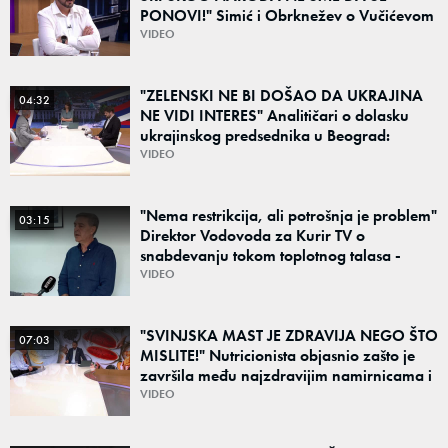
PONOVI!" Simić i Obrknežev o Vučićevom
govoru i porukama jedinstva: "Od prošlosti
VIDEO
ne možemo pobeći"
"ZELENSKI NE BI DOŠAO DA UKRAJINA
04:32
NE VIDI INTERES" Analitičari o dolasku
ukrajinskog predsednika u Beograd:
"Srbija može da razgovara sa svima"
VIDEO
"Nema restrikcija, ali potrošnja je problem"
03:15
Direktor Vodovoda za Kurir TV o
snabdevanju tokom toplotnog talasa -
Poznato kakva je situacija sa vodom
VIDEO
"SVINJSKA MAST JE ZDRAVIJA NEGO ŠTO
07:03
MISLITE!" Nutricionista objasnio zašto je
završila među najzdravijim namirnicama i
šta obavezno jesti leti, a šta preskočiti
VIDEO