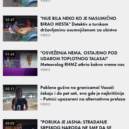
danas deli region: "To su teške i bolne
VIDEO
priče"
"NIJE BILA NEKO KO JE NASUMIČNO
03:47
BIRAO MESTA" Detektiv o turskom
državljaninu osumnjičenom za ubistvo
Ruskinje (28): "Mogao je da se predstavi
VIDEO
kao umetnik"
"OSVEŽENJA NEMA, OSTAJEMO POD
01:43
UDAROM TOPLOTNOG TALASA!"
Meteorolog RHMZ otkrio kakvo vreme nas
čeka do kraja avgusta
VIDEO
Paklene gužve na granicama! Vozači
02:11
čekaju i do pet sati, evo gde je najkritičnije
- Putnici upozoreni na alternativne prelaze
VIDEO
"PORUKA JE JASNA: STRADANJE
03:02
SRPSKOG NARODA NE SME DA SE