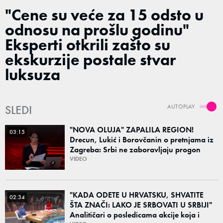
"Cene su veće za 15 odsto u
odnosu na prošlu godinu"
Eksperti otkrili zašto su
ekskurzije postale stvar
luksuza
SLEDI
AUTOPLAY
"NOVA OLUJA" ZAPALILA REGION!
03:15
Drecun, Lukić i Borovčanin o pretnjama iz
Zagreba: Srbi ne zaboravljaju progon
VIDEO
"KADA ODETE U HRVATSKU, SHVATITE
02:34
ŠTA ZNAČI: LAKO JE SRBOVATI U SRBIJI"
Analitičari o posledicama akcije koja i