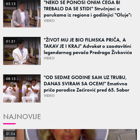
"NEKO SE PONOSI ONIM ČEGA BI
03:15
TREBALO DA SE STIDI" Stručnjaci o
porukama iz regiona i godišnjici "Oluje":
"Ponos na stradanje je anticivilizacijska
VIDEO
poruka"
"ŽIVOT MU JE BIO FILMSKA PRIČA, A
01:21
TAKAV JE I KRAJ" Advokat o zaostavštini
legendarnog pevača Predraga Živkovića
Tozovca: "Isključenje iz testamenta je
VIDEO
moguće"
"OD SEDME GODINE SAM UZ TRUBU,
08:13
DANAS SVIRAM SA OCEM!" Emotivna
priča porodice Zećirović pred 65. Sabor
trubača u Guči
VIDEO
NAJNOVIJE
01:04