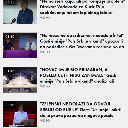
"Nema restrikcija, ali potrošnja je problem"
03:15
Direktor Vodovoda za Kurir TV o
snabdevanju tokom toplotnog talasa -
Poznato kakva je situacija sa vodom
VIDEO
"Ne možemo da izdržimo, nedostaje kiša!"
01:30
Gosti emisije "Puls Srbije vikend" upozorili
na posledice suše: "Moramo racionalno da
koristimo resurse"
VIDEO
"NOVAC IM JE BIO PRIMARAN, A
01:52
POSLEDICE IH NISU ZANIMALE" Gosti
emisije "Puls Srbije vikend" analizirali
slučajeve koji su potresli Srbiju: Zločin se
VIDEO
ne isplati
"ZELENSKI NE DOLAZI DA ODVOJI
03:20
SRBIJU OD RUSIJE" Gosti "Usijanja" otkrili
šta je prava pozadina njegove posete
Beogradu
VIDEO