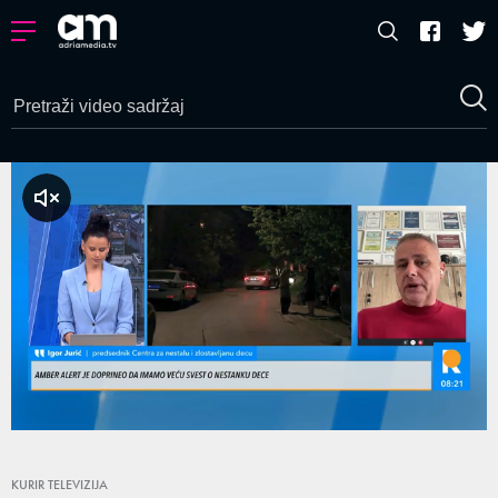
a zvuk
Loaded
:
91.52%
/
Unmute
KURIR TELEVIZIJA