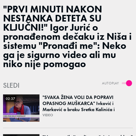
"PRVI MINUTI NAKON
NESTANKA DETETA SU
KLJUČNI!" Igor Jurić o
pronađenom dečaku iz Niša i
sistemu "Pronađi me": Neko
ga je sigurno video ali mu
niko nije pomogao
SLEDI
AUTOPLAY
"SVAKA ŽENA VOLI DA POPRAVI
02:37
OPASNOG MUŠKARCA" Ivković i
Marković o braku Sretka Kalinića i
fenomenu žena koje biraju kriminalce:
VIDEO
"Neće sa nekim ko nema para"