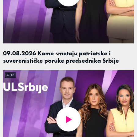
09.08.2026 Kome smetaju patriotske i
suverenističke poruke predsednika Srbije
37:18