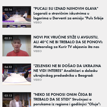
"PUCALI SU IZNAD NJIHOVIH GLAVA"
02:16
Logoraši o stravičnim iskustvima u
logorima u Derventi za emisiju "Puls Srbije
vikend": "Tada je počela velika tortura..."
VIDEO
NOVI PIK VRUĆINE STIŽE U AVGUSTU,
02:31
ALI 40°C NE BI TREBALO DA SE PONOVI:
Meteorolog za Kurir TV objasnio šta nas
čeka: "Šanse za ozbiljne padavine su
VIDEO
male"
"ZELENSKI NE BI DOŠAO DA UKRAJINA
04:32
NE VIDI INTERES" Analitičari o dolasku
ukrajinskog predsednika u Beograd:
"Srbija može da razgovara sa svima"
VIDEO
"NEKO SE PONOSI ONIM ČEGA BI
03:15
TREBALO DA SE STIDI" Stručnjaci o
porukama iz regiona i godišnjici "Oluje":