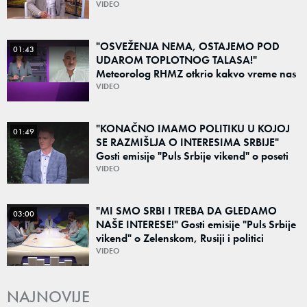
"Ponos na stradanje je anticivilizacijska
VIDEO
poruka"
"OSVEŽENJA NEMA, OSTAJEMO POD
01:43
UDAROM TOPLOTNOG TALASA!"
Meteorolog RHMZ otkrio kakvo vreme nas
čeka do kraja avgusta
VIDEO
"KONAČNO IMAMO POLITIKU U KOJOJ
01:49
SE RAZMIŠLJA O INTERESIMA SRBIJE"
Gosti emisije "Puls Srbije vikend" o poseti
Zelenskog Beogradu: "Otvaraju se nova
VIDEO
vrata"
"MI SMO SRBI I TREBA DA GLEDAMO
03:00
NAŠE INTERESE!" Gosti emisije "Puls Srbije
vikend" o Zelenskom, Rusiji i politici
Beograda: "Srbija sedi na svojoj stolici"
VIDEO
NAJNOVIJE