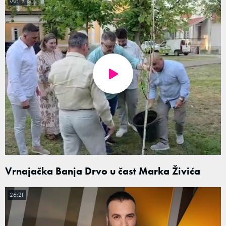
00:19
Vrnajačka Banja Drvo u čast Marka Živića
26:21