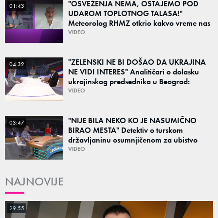
"OSVEŽENJA NEMA, OSTAJEMO POD
01:43
UDAROM TOPLOTNOG TALASA!"
Meteorolog RHMZ otkrio kakvo vreme nas
čeka do kraja avgusta
VIDEO
"ZELENSKI NE BI DOŠAO DA UKRAJINA
04:32
NE VIDI INTERES" Analitičari o dolasku
ukrajinskog predsednika u Beograd:
"Srbija može da razgovara sa svima"
VIDEO
"NIJE BILA NEKO KO JE NASUMIČNO
03:47
BIRAO MESTA" Detektiv o turskom
državljaninu osumnjičenom za ubistvo
Ruskinje (28): "Mogao je da se predstavi
VIDEO
kao umetnik"
NAJNOVIJE
29:55