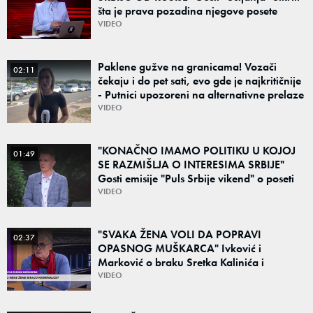
šta je prava pozadina njegove posete
Beogradu
VIDEO
Paklene gužve na granicama! Vozači
02:11
čekaju i do pet sati, evo gde je najkritičnije
- Putnici upozoreni na alternativne prelaze
VIDEO
"KONAČNO IMAMO POLITIKU U KOJOJ
01:49
SE RAZMIŠLJA O INTERESIMA SRBIJE"
Gosti emisije "Puls Srbije vikend" o poseti
Zelenskog Beogradu: "Otvaraju se nova
VIDEO
vrata"
"SVAKA ŽENA VOLI DA POPRAVI
02:37
OPASNOG MUŠKARCA" Ivković i
Marković o braku Sretka Kalinića i
fenomenu žena koje biraju kriminalce:
VIDEO
"Neće sa nekim ko nema para"