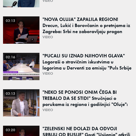
Poznato kakva je situacija sa vodom
VIDEO
"NOVA OLUJA" ZAPALILA REGION!
03:15
Drecun, Lukić i Borovčanin o pretnjama iz
Zagreba: Srbi ne zaboravljaju progon
VIDEO
"PUCALI SU IZNAD NJIHOVIH GLAVA"
02:16
Logoraši o stravičnim iskustvima u
logorima u Derventi za emisiju "Puls Srbije
vikend": "Tada je počela velika tortura..."
VIDEO
"NEKO SE PONOSI ONIM ČEGA BI
03:15
TREBALO DA SE STIDI" Stručnjaci o
porukama iz regiona i godišnjici "Oluje":
"Ponos na stradanje je anticivilizacijska
VIDEO
poruka"
"ZELENSKI NE DOLAZI DA ODVOJI
03:20
SRBIJU OD RUSIJE" Gosti "Usijanja" otkrili