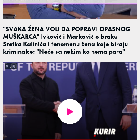
"SVAKA ŽENA VOLI DA POPRAVI OPASNOG
MUŠKARCA" Ivković i Marković o braku
Sretka Kalinića i fenomenu žena koje biraju
kriminalce: "Neće sa nekim ko nema para"
01:48