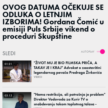
OVOG DATUMA OČEKUJE SE
ODLUKA O LETNJIM
IZBORIMA! Gordana Čomić u
emisiji Puls Srbije vikend o
proceduri Skupštine
SLEDI
AUTOPLAY
"ŽIVOT MU JE BIO FILMSKA PRIČA, A
01:21
TAKAV JE I KRAJ" Advokat o zaostavštini
legendarnog pevača Predraga Živkovića
Tozovca: "Isključenje iz testamenta je
VIDEO
moguće"
"Nema restrikcija, ali potrošnja je problem"
03:15
Direktor Vodovoda za Kurir TV o
snabdevanju tokom toplotnog talasa -