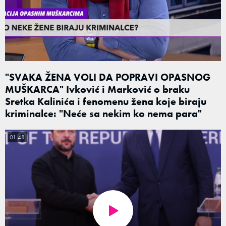
"SVAKA ŽENA VOLI DA POPRAVI OPASNOG
MUŠKARCA" Ivković i Marković o braku
Sretka Kalinića i fenomenu žena koje biraju
kriminalce: "Neće sa nekim ko nema para"
01:48