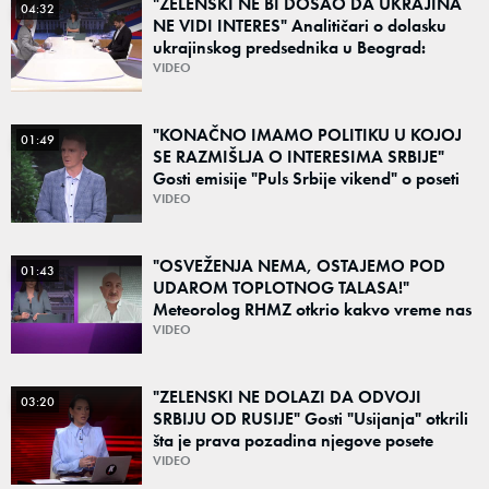
"ZELENSKI NE BI DOŠAO DA UKRAJINA
04:32
NE VIDI INTERES" Analitičari o dolasku
ukrajinskog predsednika u Beograd:
"Srbija može da razgovara sa svima"
VIDEO
"KONAČNO IMAMO POLITIKU U KOJOJ
01:49
SE RAZMIŠLJA O INTERESIMA SRBIJE"
Gosti emisije "Puls Srbije vikend" o poseti
Zelenskog Beogradu: "Otvaraju se nova
VIDEO
vrata"
"OSVEŽENJA NEMA, OSTAJEMO POD
01:43
UDAROM TOPLOTNOG TALASA!"
Meteorolog RHMZ otkrio kakvo vreme nas
čeka do kraja avgusta
VIDEO
"ZELENSKI NE DOLAZI DA ODVOJI
03:20
SRBIJU OD RUSIJE" Gosti "Usijanja" otkrili
šta je prava pozadina njegove posete
Beogradu
VIDEO