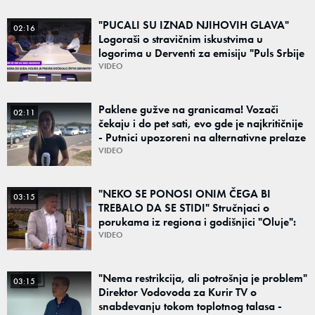
"PUCALI SU IZNAD NJIHOVIH GLAVA"
02:16
Logoraši o stravičnim iskustvima u
logorima u Derventi za emisiju "Puls Srbije
vikend": "Tada je počela velika tortura..."
VIDEO
Paklene gužve na granicama! Vozači
02:11
čekaju i do pet sati, evo gde je najkritičnije
- Putnici upozoreni na alternativne prelaze
VIDEO
"NEKO SE PONOSI ONIM ČEGA BI
03:15
TREBALO DA SE STIDI" Stručnjaci o
porukama iz regiona i godišnjici "Oluje":
"Ponos na stradanje je anticivilizacijska
VIDEO
poruka"
"Nema restrikcija, ali potrošnja je problem"
03:15
Direktor Vodovoda za Kurir TV o
snabdevanju tokom toplotnog talasa -