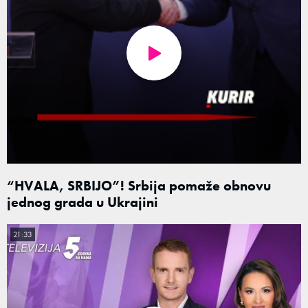
“HVALA, SRBIJO”! Srbija pomaže obnovu
jednog grada u Ukrajini
21:33