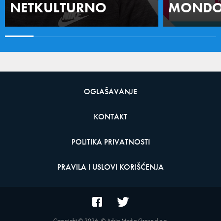
NETKULTURNO
MONDO 
OGLAŠAVANJE
KONTAKT
POLITIKA PRIVATNOSTI
PRAVILA I USLOVI KORIŠĆENJA
Copyright ©
2026
. © Adria Media Group d.o.o.