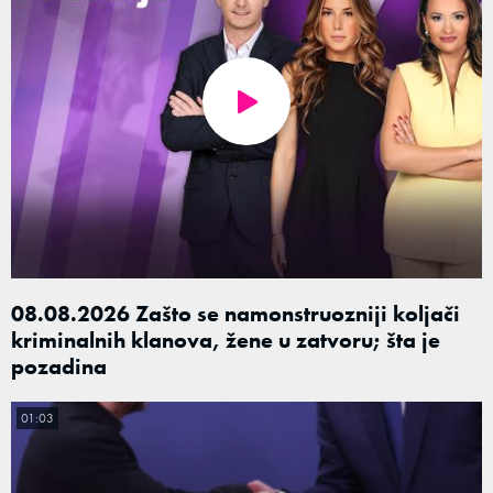
08.08.2026 Zašto se namonstruozniji koljači
kriminalnih klanova, žene u zatvoru; šta je
pozadina
01:03