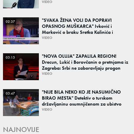
Poznato kakva je situacija sa vodom
VIDEO
"SVAKA ŽENA VOLI DA POPRAVI
02:37
OPASNOG MUŠKARCA" Ivković i
Marković o braku Sretka Kalinića i
fenomenu žena koje biraju kriminalce:
VIDEO
"Neće sa nekim ko nema para"
"NOVA OLUJA" ZAPALILA REGION!
03:15
Drecun, Lukić i Borovčanin o pretnjama iz
Zagreba: Srbi ne zaboravljaju progon
VIDEO
"NIJE BILA NEKO KO JE NASUMIČNO
03:47
BIRAO MESTA" Detektiv o turskom
državljaninu osumnjičenom za ubistvo
Ruskinje (28): "Mogao je da se predstavi
VIDEO
kao umetnik"
NAJNOVIJE