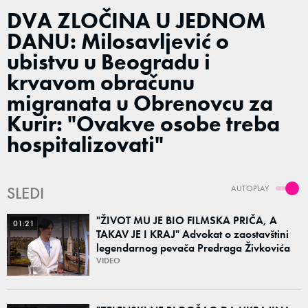
DVA ZLOČINA U JEDNOM
DANU: Milosavljević o
ubistvu u Beogradu i
krvavom obračunu
migranata u Obrenovcu za
Kurir: "Ovakve osobe treba
hospitalizovati"
SLEDI
AUTOPLAY
"ŽIVOT MU JE BIO FILMSKA PRIČA, A
01:21
TAKAV JE I KRAJ" Advokat o zaostavštini
legendarnog pevača Predraga Živkovića
Tozovca: "Isključenje iz testamenta je
VIDEO
moguće"