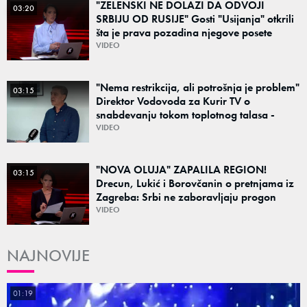
"ZELENSKI NE DOLAZI DA ODVOJI
03:20
SRBIJU OD RUSIJE" Gosti "Usijanja" otkrili
šta je prava pozadina njegove posete
Beogradu
VIDEO
"Nema restrikcija, ali potrošnja je problem"
03:15
Direktor Vodovoda za Kurir TV o
snabdevanju tokom toplotnog talasa -
Poznato kakva je situacija sa vodom
VIDEO
"NOVA OLUJA" ZAPALILA REGION!
03:15
Drecun, Lukić i Borovčanin o pretnjama iz
Zagreba: Srbi ne zaboravljaju progon
VIDEO
NAJNOVIJE
01:19