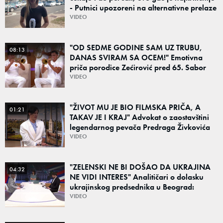
- Putnici upozoreni na alternativne prelaze
VIDEO
"OD SEDME GODINE SAM UZ TRUBU,
08:13
DANAS SVIRAM SA OCEM!" Emotivna
priča porodice Zećirović pred 65. Sabor
trubača u Guči
VIDEO
"ŽIVOT MU JE BIO FILMSKA PRIČA, A
01:21
TAKAV JE I KRAJ" Advokat o zaostavštini
legendarnog pevača Predraga Živkovića
Tozovca: "Isključenje iz testamenta je
VIDEO
moguće"
"ZELENSKI NE BI DOŠAO DA UKRAJINA
04:32
NE VIDI INTERES" Analitičari o dolasku
ukrajinskog predsednika u Beograd:
"Srbija može da razgovara sa svima"
VIDEO