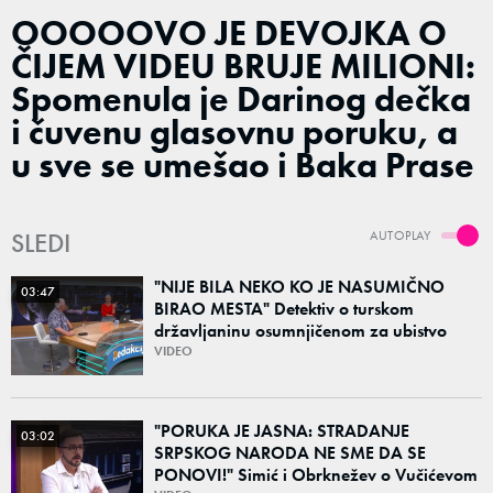
OOOOOVO JE DEVOJKA O
ČIJEM VIDEU BRUJE MILIONI:
Spomenula je Darinog dečka
i čuvenu glasovnu poruku, a
u sve se umešao i Baka Prase
SLEDI
AUTOPLAY
"NIJE BILA NEKO KO JE NASUMIČNO
03:47
BIRAO MESTA" Detektiv o turskom
državljaninu osumnjičenom za ubistvo
Ruskinje (28): "Mogao je da se predstavi
VIDEO
kao umetnik"
"PORUKA JE JASNA: STRADANJE
03:02
SRPSKOG NARODA NE SME DA SE
PONOVI!" Simić i Obrknežev o Vučićevom