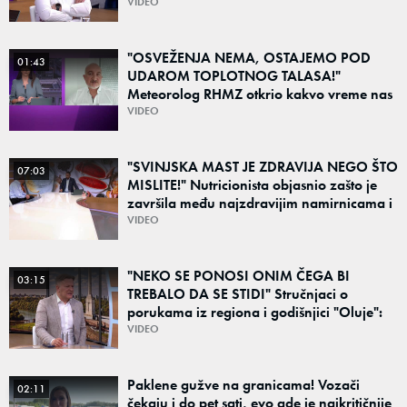
govoru i porukama jedinstva: "Od prošlosti
VIDEO
ne možemo pobeći"
"OSVEŽENJA NEMA, OSTAJEMO POD
01:43
UDAROM TOPLOTNOG TALASA!"
Meteorolog RHMZ otkrio kakvo vreme nas
čeka do kraja avgusta
VIDEO
"SVINJSKA MAST JE ZDRAVIJA NEGO ŠTO
07:03
MISLITE!" Nutricionista objasnio zašto je
završila među najzdravijim namirnicama i
šta obavezno jesti leti, a šta preskočiti
VIDEO
"NEKO SE PONOSI ONIM ČEGA BI
03:15
TREBALO DA SE STIDI" Stručnjaci o
porukama iz regiona i godišnjici "Oluje":
"Ponos na stradanje je anticivilizacijska
VIDEO
poruka"
Paklene gužve na granicama! Vozači
02:11
čekaju i do pet sati, evo gde je najkritičnije