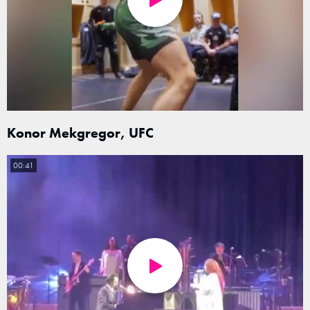
Konor Mekgregor, UFC
00:41