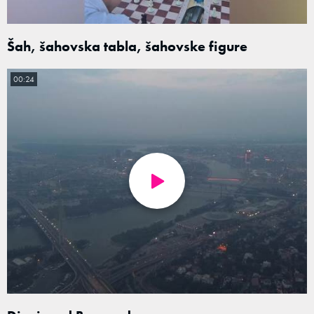
Šah, šahovska tabla, šahovske figure
00:24