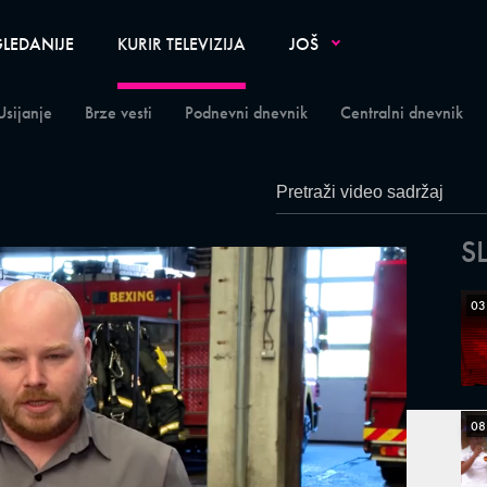
LEDANIJE
KURIR TELEVIZIJA
JOŠ
Usijanje
Brze vesti
Podnevni dnevnik
Centralni dnevnik
S
03
08