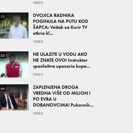
VIDEO
DVOJICA RADNIKA
:12
POGINULA NA PUTU KOD
ŠAPCA: Veštak za Kurir TV
otkrio kl...
VIDEO
NE ULAZITE U VODU AKO
:32
NE ZNATE OVO! Instruktor
spasilaštva upozorio kupa...
VIDEO
ZAPLENJENA DROGA
:44
VREDNA VIŠE OD MILION I
PO EVRA U
DOBANOVCIMA! Pukovnik...
VIDEO