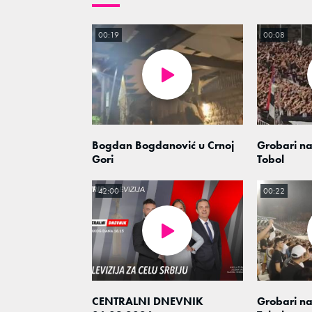
00:19
00:08
Bogdan Bogdanović u Crnoj
Grobari na
Gori
Tobol
42:00
00:22
CENTRALNI DNEVNIK
Grobari na