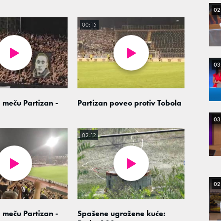
02
00:15
03
 meču Partizan -
Partizan poveo protiv Tobola
03
02:12
02
 meču Partizan -
Spašene ugrožene kuće: