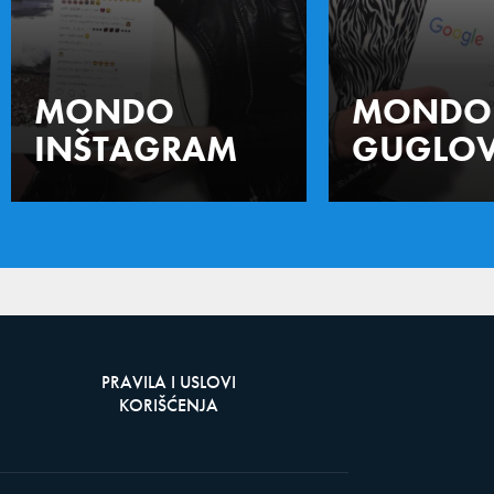
MONDO
MONDO
INŠTAGRAM
GUGLOV
PRAVILA I USLOVI
KORIŠĆENJA