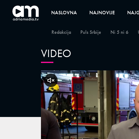
NASLOVNA
NAJNOVIJE
NAJG
Redakcija
Puls Srbije
Ni 5 ni 6
VIDEO
klikni za zvuk