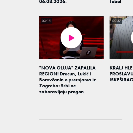
06.08.2026.
Tobol
03:15
00:37
"NOVA OLUJA" ZAPALILA
KRALJ HL
REGION! Drecun, Lukić i
PROSLAV
Borovčanin o pretnjama iz
ISKEŠIRA
Zagreba: Srbi ne
zaboravljaju progon