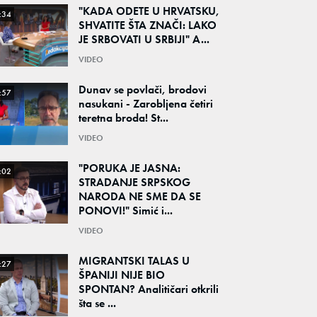
"KADA ODETE U HRVATSKU,
:34
SHVATITE ŠTA ZNAČI: LAKO
JE SRBOVATI U SRBIJI" A...
VIDEO
Dunav se povlači, brodovi
:57
nasukani - Zarobljena četiri
teretna broda! St...
VIDEO
"PORUKA JE JASNA:
:02
STRADANJE SRPSKOG
NARODA NE SME DA SE
PONOVI!" Simić i...
VIDEO
MIGRANTSKI TALAS U
:27
ŠPANIJI NIJE BIO
SPONTAN? Analitičari otkrili
šta se ...