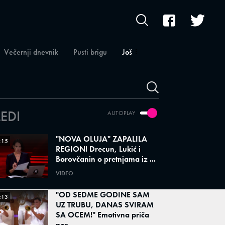
Večernji dnevnik
Pusti brigu
Još
LEDI
AUTOPLAY
"NOVA OLUJA" ZAPALILA
:15
REGION! Drecun, Lukić i
Borovčanin o pretnjama iz ...
VIDEO
"OD SEDME GODINE SAM
:13
UZ TRUBU, DANAS SVIRAM
SA OCEM!" Emotivna priča
por...