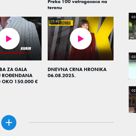
Preko 100 vatrogasaca na
terenu
03
15:40
03
EBA ZA GALA
DNEVNA CRNA HRONIKA
U ROĐENDANA
06.08.2025.
O OKO 150.000 €
02