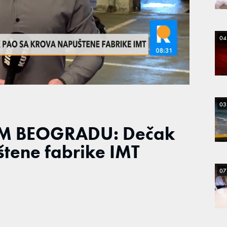
04
03
 BEOGRADU: Dečak
tene fabrike IMT
07