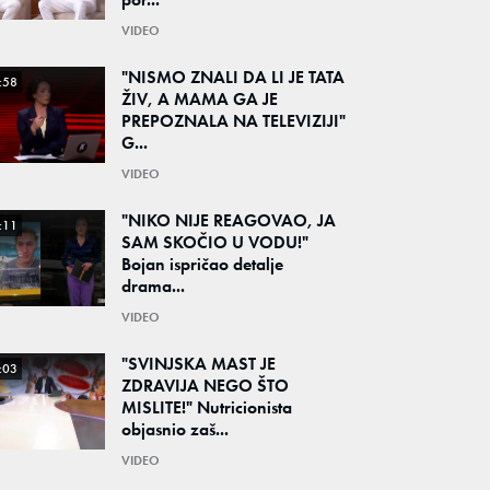
VIDEO
"NISMO ZNALI DA LI JE TATA
:58
ŽIV, A MAMA GA JE
PREPOZNALA NA TELEVIZIJI"
G...
VIDEO
"NIKO NIJE REAGOVAO, JA
:11
SAM SKOČIO U VODU!"
Bojan ispričao detalje
drama...
VIDEO
"SVINJSKA MAST JE
:03
ZDRAVIJA NEGO ŠTO
MISLITE!" Nutricionista
objasnio zaš...
VIDEO