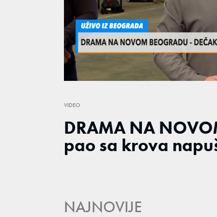
Loaded
:
20.86%
/
Unmute
VIDEO
DRAMA NA NOVOM
pao sa krova napuš
NAJNOVIJE