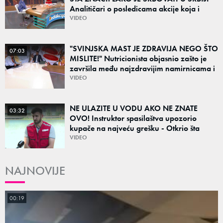
Analitičari o posledicama akcije koja i
danas deli region: "To su teške i bolne
VIDEO
priče"
"SVINJSKA MAST JE ZDRAVIJA NEGO ŠTO
07:03
MISLITE!" Nutricionista objasnio zašto je
završila među najzdravijim namirnicama i
šta obavezno jesti leti, a šta preskočiti
VIDEO
NE ULAZITE U VODU AKO NE ZNATE
03:32
OVO! Instruktor spasilaštva upozorio
kupače na najveću grešku - Otkrio šta
nikako ne bi smeli na svoju ruku da radimo
VIDEO
NAJNOVIJE
00:19