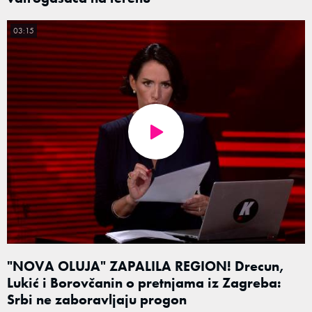
03:15
"NOVA OLUJA" ZAPALILA REGION! Drecun,
Lukić i Borovčanin o pretnjama iz Zagreba:
Srbi ne zaboravljaju progon