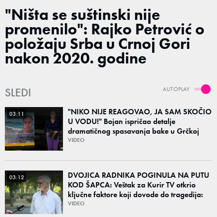
"Ništa se suštinski nije
promenilo": Rajko Petrović o
položaju Srba u Crnoj Gori
nakon 2020. godine
SLEDI
AUTOPLAY
"NIKO NIJE REAGOVAO, JA SAM SKOČIO
03:11
U VODU!" Bojan ispričao detalje
dramatičnog spasavanja bake u Grčkoj
VIDEO
DVOJICA RADNIKA POGINULA NA PUTU
03:12
KOD ŠAPCA: Veštak za Kurir TV otkrio
ključne faktore koji dovode do tragedija:
"Vozaču može da padne mrak na oči od
VIDEO
umora"