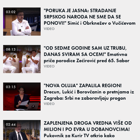
"PORUKA JE JASNA: STRADANJE
03:02
SRPSKOG NARODA NE SME DA SE
PONOVI!" Simić i Obrknežev o Vučićevom
govoru i porukama jedinstva: "Od prošlosti
VIDEO
ne možemo pobeći"
"OD SEDME GODINE SAM UZ TRUBU,
08:13
DANAS SVIRAM SA OCEM!" Emotivna
priča porodice Zećirović pred 65. Sabor
trubača u Guči
VIDEO
"NOVA OLUJA" ZAPALILA REGION!
03:15
Drecun, Lukić i Borovčanin o pretnjama iz
Zagreba: Srbi ne zaboravljaju progon
VIDEO
ZAPLENJENA DROGA VREDNA VIŠE OD
02:44
MILION I PO EVRA U DOBANOVCIMA!
Pukovnik za Kurir TV otkrio kako