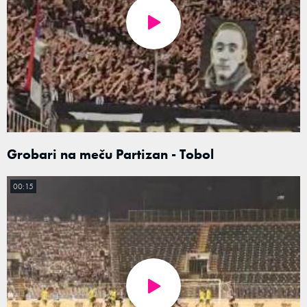
Grobari na meču Partizan - Tobol
00:15