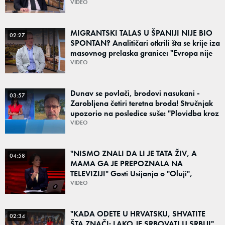
funkcionišu kriminalne grupe: "Važno je
VIDEO
otkriti ceo lanac"
MIGRANTSKI TALAS U ŠPANIJI NIJE BIO
02:27
SPONTAN? Analitičari otkrili šta se krije iza
masovnog prelaska granice: "Evropa nije
dovoljno naučila iz prethodne krize"
VIDEO
Dunav se povlači, brodovi nasukani -
03:57
Zarobljena četiri teretna broda! Stručnjak
upozorio na posledice suše: "Plovidba kroz
Srbiju je najmanji problem"
VIDEO
"NISMO ZNALI DA LI JE TATA ŽIV, A
04:58
MAMA GA JE PREPOZNALA NA
TELEVIZIJI" Gosti Usijanja o "Oluji",
egzodusu Srba i stravičnim svedočenjima
VIDEO
"KADA ODETE U HRVATSKU, SHVATITE
02:34
ŠTA ZNAČI: LAKO JE SRBOVATI U SRBIJI"