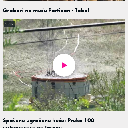
Grobari na meču Partizan - Tobol
02:12
Spašene ugrožene kuće: Preko 100
vatrogasaca na terenu