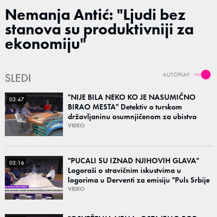
Nemanja Antić: "Ljudi bez
stanova su produktivniji za
ekonomiju"
SLEDI
AUTOPLAY
"NIJE BILA NEKO KO JE NASUMIČNO
03:47
BIRAO MESTA" Detektiv o turskom
državljaninu osumnjičenom za ubistvo
Ruskinje (28): "Mogao je da se predstavi
VIDEO
kao umetnik"
"PUCALI SU IZNAD NJIHOVIH GLAVA"
02:16
Logoraši o stravičnim iskustvima u
logorima u Derventi za emisiju "Puls Srbije
vikend": "Tada je počela velika tortura..."
VIDEO