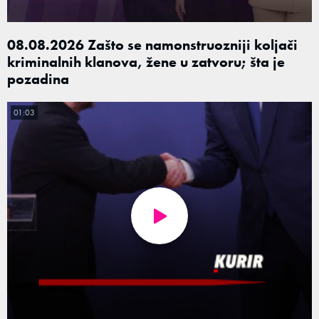
08.08.2026 Zašto se namonstruozniji koljači
kriminalnih klanova, žene u zatvoru; šta je
pozadina
01:03