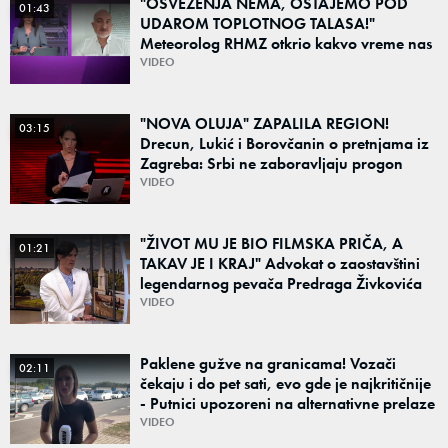
"OSVEŽENJA NEMA, OSTAJEMO POD
01:43
UDAROM TOPLOTNOG TALASA!"
Meteorolog RHMZ otkrio kakvo vreme nas
čeka do kraja avgusta
VIDEO
"NOVA OLUJA" ZAPALILA REGION!
03:15
Drecun, Lukić i Borovčanin o pretnjama iz
Zagreba: Srbi ne zaboravljaju progon
VIDEO
"ŽIVOT MU JE BIO FILMSKA PRIČA, A
01:21
TAKAV JE I KRAJ" Advokat o zaostavštini
legendarnog pevača Predraga Živkovića
Tozovca: "Isključenje iz testamenta je
VIDEO
moguće"
Paklene gužve na granicama! Vozači
02:11
čekaju i do pet sati, evo gde je najkritičnije
- Putnici upozoreni na alternativne prelaze
VIDEO