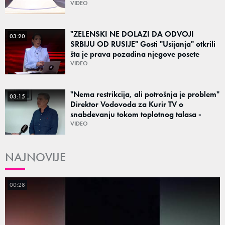
"Srbija može da razgovara sa svima"
VIDEO
"ZELENSKI NE DOLAZI DA ODVOJI
03:20
SRBIJU OD RUSIJE" Gosti "Usijanja" otkrili
šta je prava pozadina njegove posete
Beogradu
VIDEO
"Nema restrikcija, ali potrošnja je problem"
03:15
Direktor Vodovoda za Kurir TV o
snabdevanju tokom toplotnog talasa -
Poznato kakva je situacija sa vodom
VIDEO
NAJNOVIJE
00:28