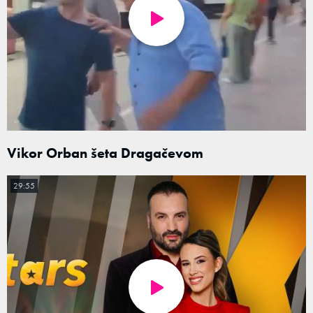
Vikor Orban šeta Dragačevom
29:55