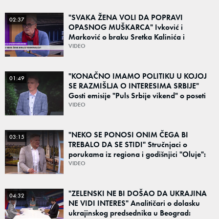
"SVAKA ŽENA VOLI DA POPRAVI
02:37
OPASNOG MUŠKARCA" Ivković i
Marković o braku Sretka Kalinića i
fenomenu žena koje biraju kriminalce:
VIDEO
"Neće sa nekim ko nema para"
"KONAČNO IMAMO POLITIKU U KOJOJ
01:49
SE RAZMIŠLJA O INTERESIMA SRBIJE"
Gosti emisije "Puls Srbije vikend" o poseti
Zelenskog Beogradu: "Otvaraju se nova
VIDEO
vrata"
"NEKO SE PONOSI ONIM ČEGA BI
03:15
TREBALO DA SE STIDI" Stručnjaci o
porukama iz regiona i godišnjici "Oluje":
"Ponos na stradanje je anticivilizacijska
VIDEO
poruka"
"ZELENSKI NE BI DOŠAO DA UKRAJINA
04:32
NE VIDI INTERES" Analitičari o dolasku
ukrajinskog predsednika u Beograd: