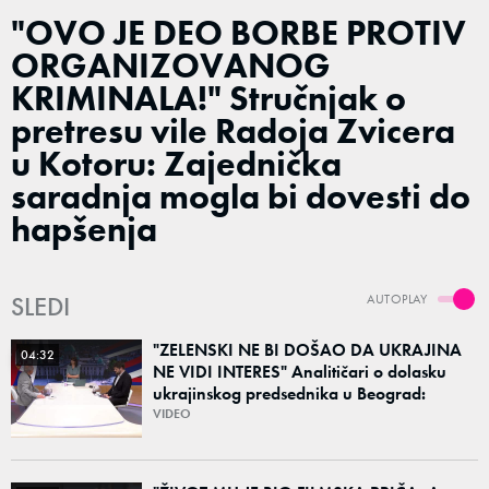
"OVO JE DEO BORBE PROTIV
ORGANIZOVANOG
KRIMINALA!" Stručnjak o
pretresu vile Radoja Zvicera
u Kotoru: Zajednička
saradnja mogla bi dovesti do
hapšenja
SLEDI
AUTOPLAY
"ZELENSKI NE BI DOŠAO DA UKRAJINA
04:32
NE VIDI INTERES" Analitičari o dolasku
ukrajinskog predsednika u Beograd:
"Srbija može da razgovara sa svima"
VIDEO