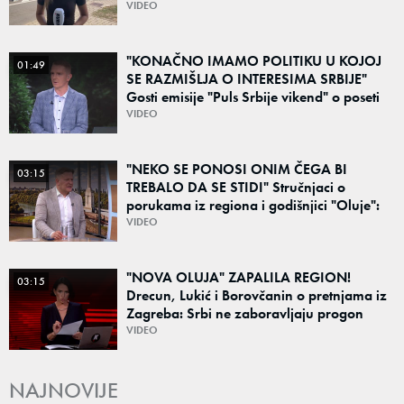
VIDEO
"KONAČNO IMAMO POLITIKU U KOJOJ
01:49
SE RAZMIŠLJA O INTERESIMA SRBIJE"
Gosti emisije "Puls Srbije vikend" o poseti
Zelenskog Beogradu: "Otvaraju se nova
VIDEO
vrata"
"NEKO SE PONOSI ONIM ČEGA BI
03:15
TREBALO DA SE STIDI" Stručnjaci o
porukama iz regiona i godišnjici "Oluje":
"Ponos na stradanje je anticivilizacijska
VIDEO
poruka"
"NOVA OLUJA" ZAPALILA REGION!
03:15
Drecun, Lukić i Borovčanin o pretnjama iz
Zagreba: Srbi ne zaboravljaju progon
VIDEO
NAJNOVIJE