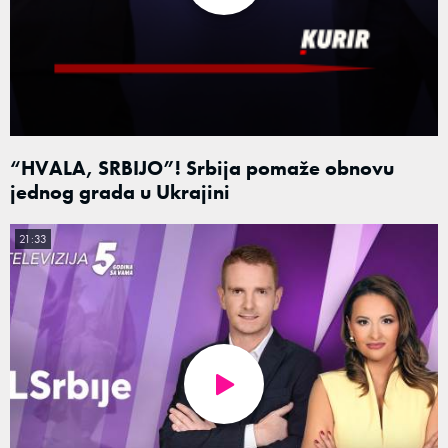
“HVALA, SRBIJO”! Srbija pomaže obnovu
jednog grada u Ukrajini
21:33