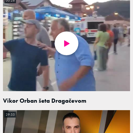
00:28
Vikor Orban šeta Dragačevom
29:55