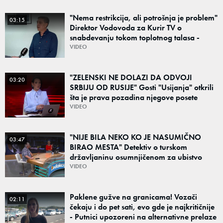
"Nema restrikcija, ali potrošnja je problem"
03:15
Direktor Vodovoda za Kurir TV o
snabdevanju tokom toplotnog talasa -
Poznato kakva je situacija sa vodom
VIDEO
"ZELENSKI NE DOLAZI DA ODVOJI
03:20
SRBIJU OD RUSIJE" Gosti "Usijanja" otkrili
šta je prava pozadina njegove posete
Beogradu
VIDEO
"NIJE BILA NEKO KO JE NASUMIČNO
03:47
BIRAO MESTA" Detektiv o turskom
državljaninu osumnjičenom za ubistvo
Ruskinje (28): "Mogao je da se predstavi
VIDEO
kao umetnik"
Paklene gužve na granicama! Vozači
02:11
čekaju i do pet sati, evo gde je najkritičnije
- Putnici upozoreni na alternativne prelaze