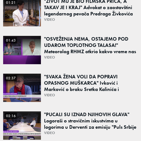
"ŽIVOT MU JE BIO FILMSKA PRIČA, A
01:21
TAKAV JE I KRAJ" Advokat o zaostavštini
legendarnog pevača Predraga Živkovića
Tozovca: "Isključenje iz testamenta je
VIDEO
moguće"
"OSVEŽENJA NEMA, OSTAJEMO POD
01:43
UDAROM TOPLOTNOG TALASA!"
Meteorolog RHMZ otkrio kakvo vreme nas
čeka do kraja avgusta
VIDEO
"SVAKA ŽENA VOLI DA POPRAVI
02:37
OPASNOG MUŠKARCA" Ivković i
Marković o braku Sretka Kalinića i
fenomenu žena koje biraju kriminalce:
VIDEO
"Neće sa nekim ko nema para"
"PUCALI SU IZNAD NJIHOVIH GLAVA"
02:16
Logoraši o stravičnim iskustvima u
logorima u Derventi za emisiju "Puls Srbije
vikend": "Tada je počela velika tortura..."
VIDEO