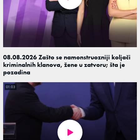
08.08.2026 Zašto se namonstruozniji koljači
kriminalnih klanova, žene u zatvoru; šta je
pozadina
01:03