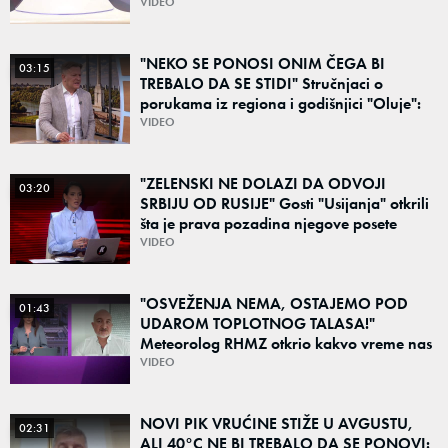
"Srbija može da razgovara sa svima"
VIDEO
"NEKO SE PONOSI ONIM ČEGA BI
03:15
TREBALO DA SE STIDI" Stručnjaci o
porukama iz regiona i godišnjici "Oluje":
"Ponos na stradanje je anticivilizacijska
VIDEO
poruka"
"ZELENSKI NE DOLAZI DA ODVOJI
03:20
SRBIJU OD RUSIJE" Gosti "Usijanja" otkrili
šta je prava pozadina njegove posete
Beogradu
VIDEO
"OSVEŽENJA NEMA, OSTAJEMO POD
01:43
UDAROM TOPLOTNOG TALASA!"
Meteorolog RHMZ otkrio kakvo vreme nas
čeka do kraja avgusta
VIDEO
NOVI PIK VRUĆINE STIŽE U AVGUSTU,
02:31
ALI 40°C NE BI TREBALO DA SE PONOVI: