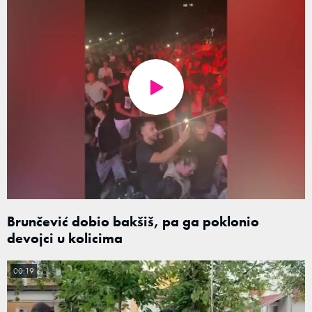
Brunčević dobio bakšiš, pa ga poklonio
devojci u kolicima
00:19