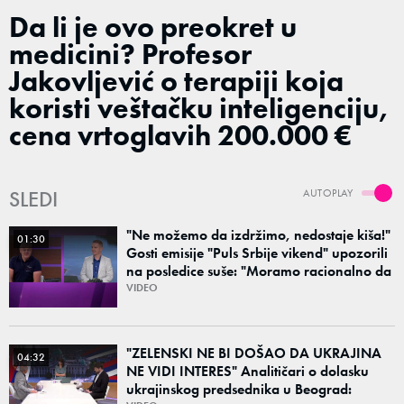
Da li je ovo preokret u
medicini? Profesor
Jakovljević o terapiji koja
koristi veštačku inteligenciju,
cena vrtoglavih 200.000 €
SLEDI
AUTOPLAY
"Ne možemo da izdržimo, nedostaje kiša!"
01:30
Gosti emisije "Puls Srbije vikend" upozorili
na posledice suše: "Moramo racionalno da
koristimo resurse"
VIDEO
"ZELENSKI NE BI DOŠAO DA UKRAJINA
04:32
NE VIDI INTERES" Analitičari o dolasku
ukrajinskog predsednika u Beograd: