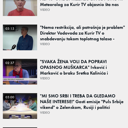
Meteorolog za Kurir TV objasnio šta nas
čeka: "Šanse za ozbiljne padavine su
VIDEO
male"
"Nema restrikcija, ali potrošnja je problem"
03:15
Direktor Vodovoda za Kurir TV o
snabdevanju tokom toplotnog talasa -
Poznato kakva je situacija sa vodom
VIDEO
"SVAKA ŽENA VOLI DA POPRAVI
02:37
OPASNOG MUŠKARCA" Ivković i
Marković o braku Sretka Kalinića i
fenomenu žena koje biraju kriminalce:
VIDEO
"Neće sa nekim ko nema para"
"MI SMO SRBI I TREBA DA GLEDAMO
03:00
NAŠE INTERESE!" Gosti emisije "Puls Srbije
vikend" o Zelenskom, Rusiji i politici
Beograda: "Srbija sedi na svojoj stolici"
VIDEO