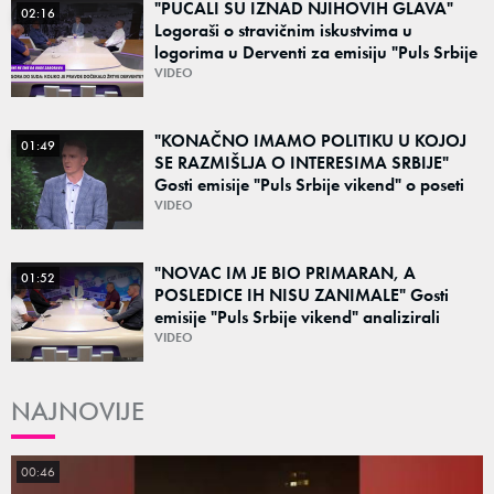
"PUCALI SU IZNAD NJIHOVIH GLAVA"
02:16
Logoraši o stravičnim iskustvima u
logorima u Derventi za emisiju "Puls Srbije
vikend": "Tada je počela velika tortura..."
VIDEO
"KONAČNO IMAMO POLITIKU U KOJOJ
01:49
SE RAZMIŠLJA O INTERESIMA SRBIJE"
Gosti emisije "Puls Srbije vikend" o poseti
Zelenskog Beogradu: "Otvaraju se nova
VIDEO
vrata"
"NOVAC IM JE BIO PRIMARAN, A
01:52
POSLEDICE IH NISU ZANIMALE" Gosti
emisije "Puls Srbije vikend" analizirali
slučajeve koji su potresli Srbiju: Zločin se
VIDEO
ne isplati
NAJNOVIJE
00:46