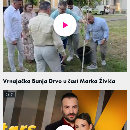
Vrnajačka Banja Drvo u čast Marka Živića
26:21