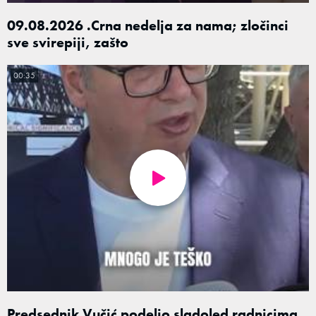
09.08.2026 .Crna nedelja za nama; zločinci
sve svirepiji, zašto
00:35
Predsednik Vučić podelio sladoled radnicima