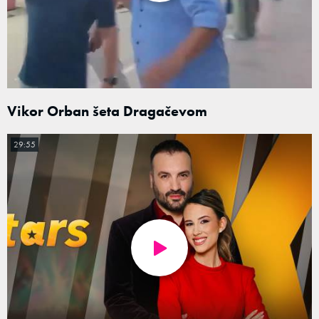
Vikor Orban šeta Dragačevom
29:55