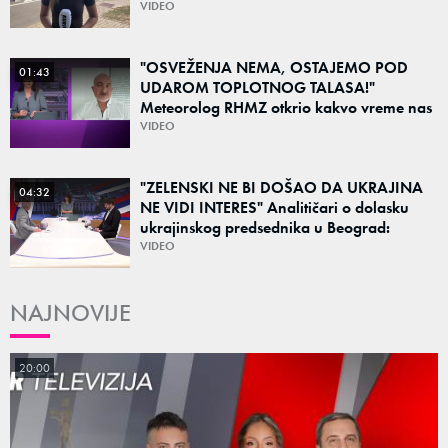
VIDEO
"OSVEŽENJA NEMA, OSTAJEMO POD
01:43
UDAROM TOPLOTNOG TALASA!"
Meteorolog RHMZ otkrio kakvo vreme nas
čeka do kraja avgusta
VIDEO
"ZELENSKI NE BI DOŠAO DA UKRAJINA
04:32
NE VIDI INTERES" Analitičari o dolasku
ukrajinskog predsednika u Beograd:
"Srbija može da razgovara sa svima"
VIDEO
NAJNOVIJE
20:00