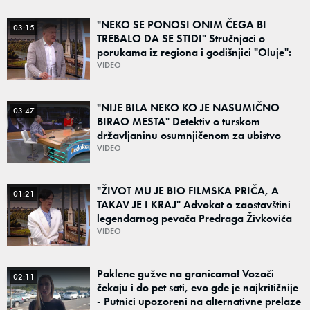
"NEKO SE PONOSI ONIM ČEGA BI
03:15
TREBALO DA SE STIDI" Stručnjaci o
porukama iz regiona i godišnjici "Oluje":
"Ponos na stradanje je anticivilizacijska
VIDEO
poruka"
"NIJE BILA NEKO KO JE NASUMIČNO
03:47
BIRAO MESTA" Detektiv o turskom
državljaninu osumnjičenom za ubistvo
Ruskinje (28): "Mogao je da se predstavi
VIDEO
kao umetnik"
"ŽIVOT MU JE BIO FILMSKA PRIČA, A
01:21
TAKAV JE I KRAJ" Advokat o zaostavštini
legendarnog pevača Predraga Živkovića
Tozovca: "Isključenje iz testamenta je
VIDEO
moguće"
Paklene gužve na granicama! Vozači
02:11
čekaju i do pet sati, evo gde je najkritičnije
- Putnici upozoreni na alternativne prelaze