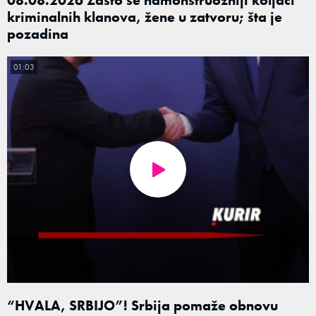
kriminalnih klanova, žene u zatvoru; šta je
pozadina
01:03
“HVALA, SRBIJO”! Srbija pomaže obnovu