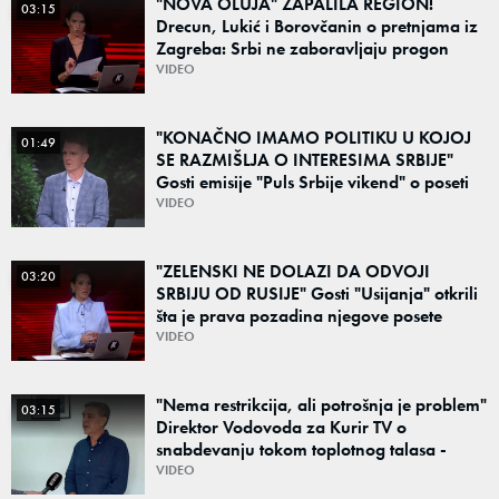
"NOVA OLUJA" ZAPALILA REGION!
03:15
Drecun, Lukić i Borovčanin o pretnjama iz
Zagreba: Srbi ne zaboravljaju progon
VIDEO
"KONAČNO IMAMO POLITIKU U KOJOJ
01:49
SE RAZMIŠLJA O INTERESIMA SRBIJE"
Gosti emisije "Puls Srbije vikend" o poseti
Zelenskog Beogradu: "Otvaraju se nova
VIDEO
vrata"
"ZELENSKI NE DOLAZI DA ODVOJI
03:20
SRBIJU OD RUSIJE" Gosti "Usijanja" otkrili
šta je prava pozadina njegove posete
Beogradu
VIDEO
"Nema restrikcija, ali potrošnja je problem"
03:15
Direktor Vodovoda za Kurir TV o
snabdevanju tokom toplotnog talasa -
Poznato kakva je situacija sa vodom
VIDEO