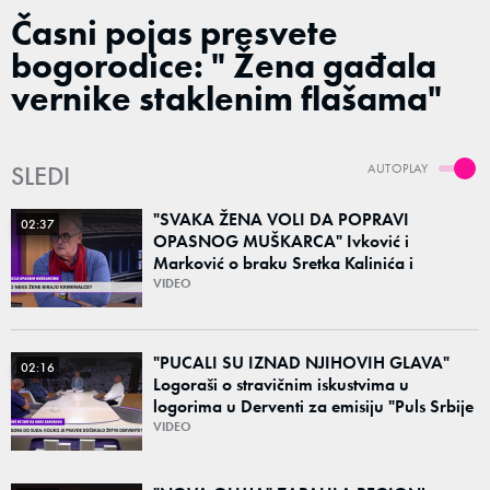
Časni pojas presvete
bogorodice: " Žena gađala
vernike staklenim flašama"
SLEDI
AUTOPLAY
"SVAKA ŽENA VOLI DA POPRAVI
02:37
OPASNOG MUŠKARCA" Ivković i
Marković o braku Sretka Kalinića i
fenomenu žena koje biraju kriminalce:
VIDEO
"Neće sa nekim ko nema para"
"PUCALI SU IZNAD NJIHOVIH GLAVA"
02:16
Logoraši o stravičnim iskustvima u
logorima u Derventi za emisiju "Puls Srbije
vikend": "Tada je počela velika tortura..."
VIDEO