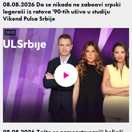
08.08.2026 Da se nikada ne zaboavi srpski
logoraši iz ratova '90-tih uživo u studiju
Vikend Pulsa Srbije
38:02
08.08.2026 Zašto se namonstruozniji koljači