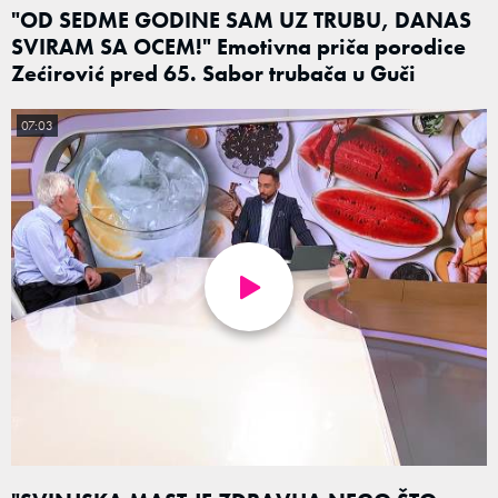
"OD SEDME GODINE SAM UZ TRUBU, DANAS
SVIRAM SA OCEM!" Emotivna priča porodice
Zećirović pred 65. Sabor trubača u Guči
07:03