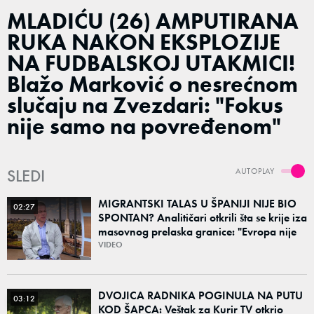
MLADIĆU (26) AMPUTIRANA
RUKA NAKON EKSPLOZIJE
NA FUDBALSKOJ UTAKMICI!
Blažo Marković o nesrećnom
slučaju na Zvezdari: "Fokus
nije samo na povređenom"
SLEDI
AUTOPLAY
MIGRANTSKI TALAS U ŠPANIJI NIJE BIO
02:27
SPONTAN? Analitičari otkrili šta se krije iza
masovnog prelaska granice: "Evropa nije
dovoljno naučila iz prethodne krize"
VIDEO
DVOJICA RADNIKA POGINULA NA PUTU
03:12
KOD ŠAPCA: Veštak za Kurir TV otkrio