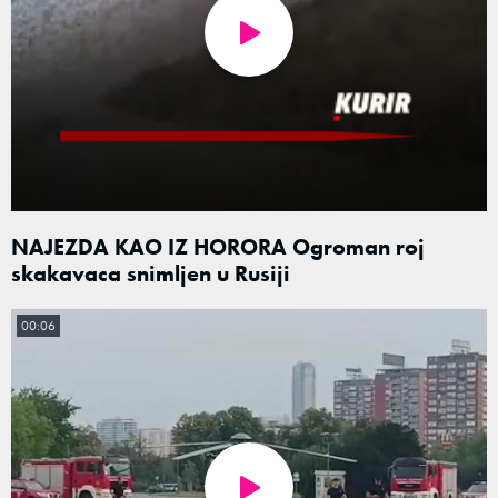
NAJEZDA KAO IZ HORORA Ogroman roj
skakavaca snimljen u Rusiji
00:06