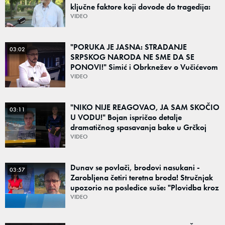
ključne faktore koji dovode do tragedija:
"Vozaču može da padne mrak na oči od
VIDEO
umora"
"PORUKA JE JASNA: STRADANJE
03:02
SRPSKOG NARODA NE SME DA SE
PONOVI!" Simić i Obrknežev o Vučićevom
govoru i porukama jedinstva: "Od prošlosti
VIDEO
ne možemo pobeći"
"NIKO NIJE REAGOVAO, JA SAM SKOČIO
03:11
U VODU!" Bojan ispričao detalje
dramatičnog spasavanja bake u Grčkoj
VIDEO
Dunav se povlači, brodovi nasukani -
03:57
Zarobljena četiri teretna broda! Stručnjak
upozorio na posledice suše: "Plovidba kroz
Srbiju je najmanji problem"
VIDEO