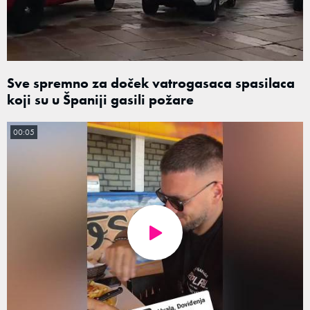
Sve spremno za doček vatrogasaca spasilaca
koji su u Španiji gasili požare
00:05