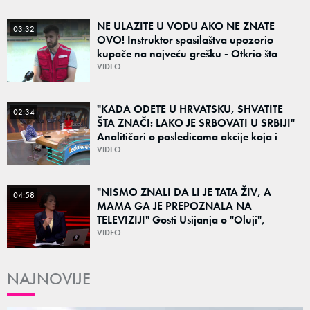
NE ULAZITE U VODU AKO NE ZNATE
03:32
OVO! Instruktor spasilaštva upozorio
kupače na najveću grešku - Otkrio šta
nikako ne bi smeli na svoju ruku da radimo
VIDEO
"KADA ODETE U HRVATSKU, SHVATITE
02:34
ŠTA ZNAČI: LAKO JE SRBOVATI U SRBIJI"
Analitičari o posledicama akcije koja i
danas deli region: "To su teške i bolne
VIDEO
priče"
"NISMO ZNALI DA LI JE TATA ŽIV, A
04:58
MAMA GA JE PREPOZNALA NA
TELEVIZIJI" Gosti Usijanja o "Oluji",
egzodusu Srba i stravičnim svedočenjima
VIDEO
NAJNOVIJE