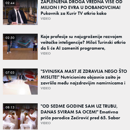
ZAPLENJENA DROGA VREDNA VIŠE OD
02:44
MILION I PO EVRA U DOBANOVCIMA!
Pukovnik za Kurir TV otkrio kako
funkcionišu kriminalne grupe: "Važno je
VIDEO
otkriti ceo lanac"
Koje profesije su najugroženije razvojem
02:50
veštačke inteligencije? Miloš Turinski otkrio
da li će AI zameniti programere,
prevodioce i marketare
VIDEO
"SVINJSKA MAST JE ZDRAVIJA NEGO ŠTO
07:03
MISLITE!" Nutricionista objasnio zašto je
završila među najzdravijim namirnicama i
šta obavezno jesti leti, a šta preskočiti
VIDEO
"OD SEDME GODINE SAM UZ TRUBU,
08:13
DANAS SVIRAM SA OCEM!" Emotivna
priča porodice Zećirović pred 65. Sabor
trubača u Guči
VIDEO