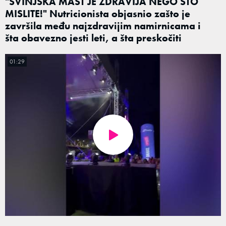
"SVINJSKA MAST JE ZDRAVIJA NEGO ŠTO
MISLITE!" Nutricionista objasnio zašto je
završila među najzdravijim namirnicama i
šta obavezno jesti leti, a šta preskočiti
01:29